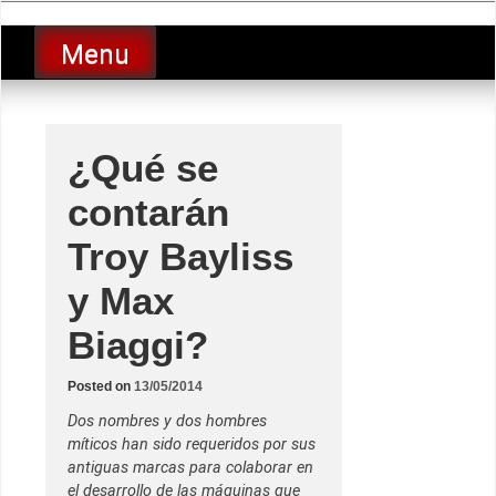
Skip
luciolopezgp
to
Lucio Lopez GP
Menu
content
¿Qué se
contarán
Troy Bayliss
y Max
Biaggi?
Posted on
13/05/2014
Dos nombres y dos hombres
míticos han sido requeridos por sus
antiguas marcas para colaborar en
el desarrollo de las máquinas que