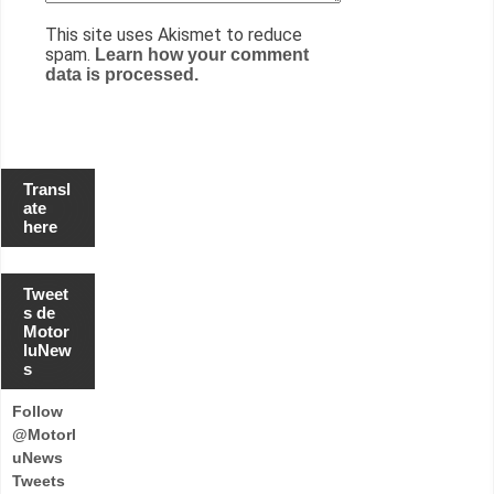
This site uses Akismet to reduce
spam.
Learn how your comment
data is processed.
Transl
ate
here
Tweet
s de
Motor
luNew
s
Follow
@Motorl
uNews
Tweets