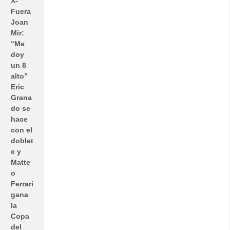
X-
Fuera
Joan
Mir:
“Me
doy
un 8
alto”
Eric
Grana
do se
hace
con el
doblet
e y
Matte
o
Ferrari
gana
la
Copa
del