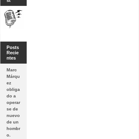
st
Posts
Recie
ntes
Marc
Márqu
ez
obliga
do a
operar
se de
nuevo
de un
hombr
o.