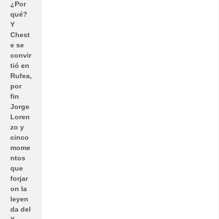
¿Por
qué?
Y
Chest
e se
convir
tió en
Rufea,
por
fin
Jorge
Loren
zo y
cinco
mome
ntos
que
forjar
on la
leyen
da del