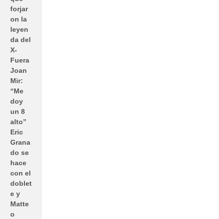
forjar
on la
leyen
da del
X-
Fuera
Joan
Mir:
“Me
doy
un 8
alto”
Eric
Grana
do se
hace
con el
doblet
e y
Matte
o