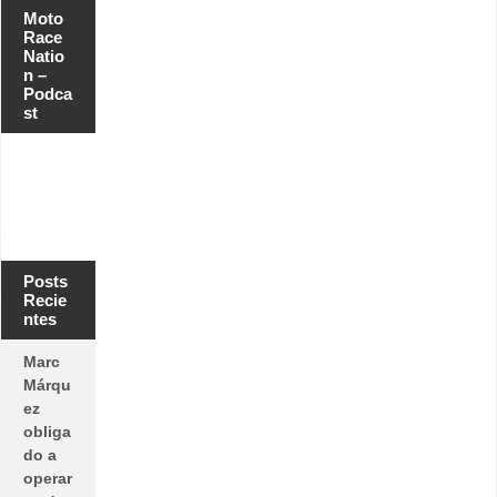
Moto
Race
Natio
n –
Podca
st
Posts
Recie
ntes
Marc
Márqu
ez
obliga
do a
operar