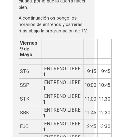
ciudad, por lo que lo querrá hacer
bien.
A continuación os pongo los
horarios de entrenos y carreras,
más abajo la programación de TV:
Viernes
9 de
Mayo:
ENTRENO LIBRE
ST6
9:15
9:45
1
ENTRENO LIBRE
SSP
10:00
10:45
1
ENTRENO LIBRE
STK
11:00
11:30
1
ENTRENO LIBRE
SBK
11:45
12:30
1
ENTRENO LIBRE
EJC
12:45
13:30
1