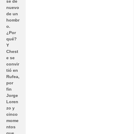
se de
nuevo
de un
hombr
o.
¿Por
qué?
Y
Chest
e se
convir
tió en
Rufea,
por
fin
Jorge
Loren
zo y
cinco
mome
ntos
que