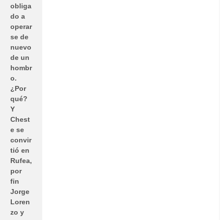
obliga
do a
operar
se de
nuevo
de un
hombr
o.
¿Por
qué?
Y
Chest
e se
convir
tió en
Rufea,
por
fin
Jorge
Loren
zo y