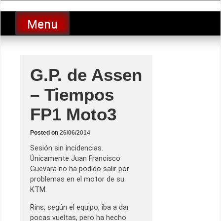
Skip
luciolopezgp
to
Lucio Lopez GP
Menu
content
G.P. de Assen
– Tiempos
FP1 Moto3
Posted on
26/06/2014
Sesión sin incidencias.
Únicamente Juan Francisco
Guevara no ha podido salir por
problemas en el motor de su
KTM.
Rins, según el equipo, iba a dar
pocas vueltas, pero ha hecho