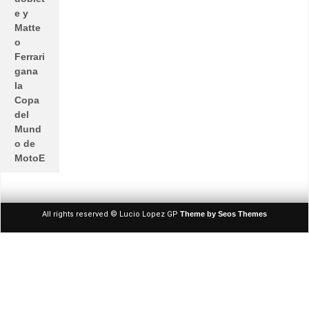
e y
Matte
o
Ferrari
gana
la
Copa
del
Mund
o de
MotoE
All rights reserved © Lucio Lopez GP
Theme by Seos Themes