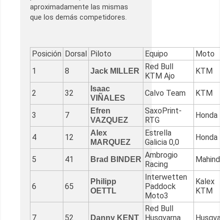
aproximadamente las mismas
que los demás competidores.
Posición
Dorsal
Piloto
Equipo
Moto
Red Bull
1
8
KTM
Jack MILLER
KTM Ajo
Isaac
2
32
Calvo Team
KTM
VIÑALES
SaxoPrint-
Efren
3
7
Honda
RTG
VAZQUEZ
Estrella
Alex
4
12
Honda
Galicia 0,0
MARQUEZ
Ambrogio
5
41
Mahind
Brad BINDER
Racing
Interwetten
Kalex
Philipp
6
65
Paddock
KTM
OETTL
Moto3
Red Bull
7
52
Husqvarna
Husqva
Danny KENT