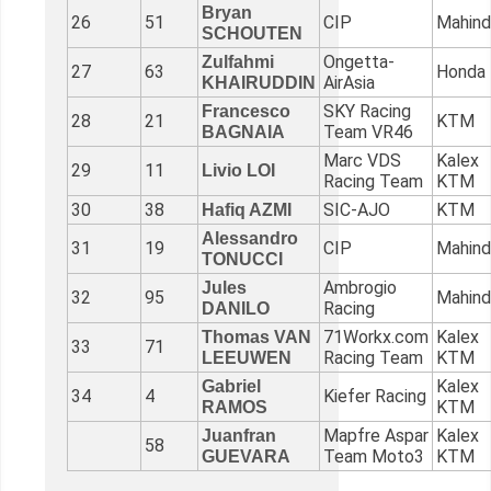
Bryan
26
51
CIP
Mahind
SCHOUTEN
Ongetta-
Zulfahmi
27
63
Honda
AirAsia
KHAIRUDDIN
SKY Racing
Francesco
28
21
KTM
Team VR46
BAGNAIA
Marc VDS
Kalex
29
11
Livio LOI
Racing Team
KTM
30
38
SIC-AJO
KTM
Hafiq AZMI
Alessandro
31
19
CIP
Mahind
TONUCCI
Ambrogio
Jules
32
95
Mahind
Racing
DANILO
71Workx.com
Kalex
Thomas VAN
33
71
Racing Team
KTM
LEEUWEN
Kalex
Gabriel
34
4
Kiefer Racing
KTM
RAMOS
Mapfre Aspar
Kalex
Juanfran
58
Team Moto3
KTM
GUEVARA