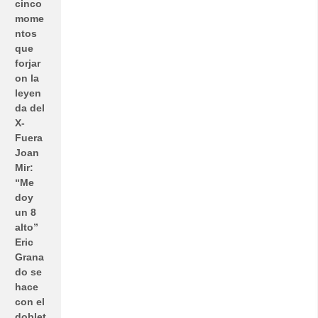
cinco
mome
ntos
que
forjar
on la
leyen
da del
X-
Fuera
Joan
Mir:
“Me
doy
un 8
alto”
Eric
Grana
do se
hace
con el
doblet