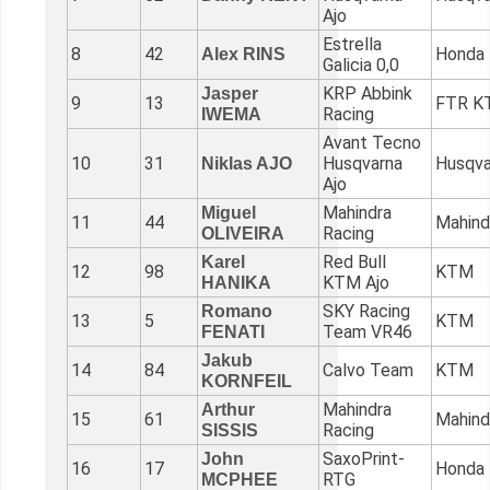
Ajo
Estrella
8
42
Honda
Alex RINS
Galicia 0,0
KRP Abbink
Jasper
9
13
FTR K
Racing
IWEMA
Avant Tecno
10
31
Husqvarna
Husqva
Niklas AJO
Ajo
Mahindra
Miguel
11
44
Mahind
Racing
OLIVEIRA
Red Bull
Karel
12
98
KTM
KTM Ajo
HANIKA
SKY Racing
Romano
13
5
KTM
Team VR46
FENATI
Jakub
14
84
Calvo Team
KTM
KORNFEIL
Mahindra
Arthur
15
61
Mahind
Racing
SISSIS
SaxoPrint-
John
16
17
Honda
RTG
MCPHEE