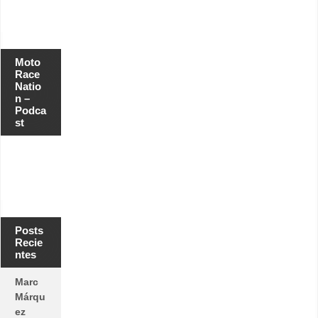
Moto
Race
Natio
n –
Podca
st
Posts
Recie
ntes
Marc
Márqu
ez