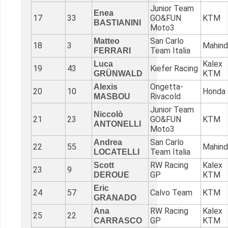
Junior Team
Enea
17
33
GO&FUN
KTM
BASTIANINI
Moto3
San Carlo
Matteo
18
3
Mahind
Team Italia
FERRARI
Kalex
Luca
19
43
Kiefer Racing
KTM
GRÜNWALD
Ongetta-
Alexis
20
10
Honda
Rivacold
MASBOU
Junior Team
Niccolò
21
23
GO&FUN
KTM
ANTONELLI
Moto3
San Carlo
Andrea
22
55
Mahind
Team Italia
LOCATELLI
RW Racing
Kalex
Scott
23
9
GP
KTM
DEROUE
Eric
24
57
Calvo Team
KTM
GRANADO
RW Racing
Kalex
Ana
25
22
GP
KTM
CARRASCO