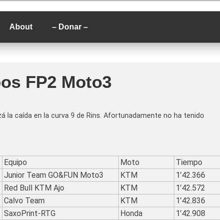
P
About
– Donar –
pos FP2 Moto3
 la caída en la curva 9 de Rins. Afortunadamente no ha tenido
Equipo
Moto
Tiempo
Junior Team GO&FUN Moto3
KTM
1’42.366
Red Bull KTM Ajo
KTM
1’42.572
Calvo Team
KTM
1’42.836
SaxoPrint-RTG
Honda
1’42.908