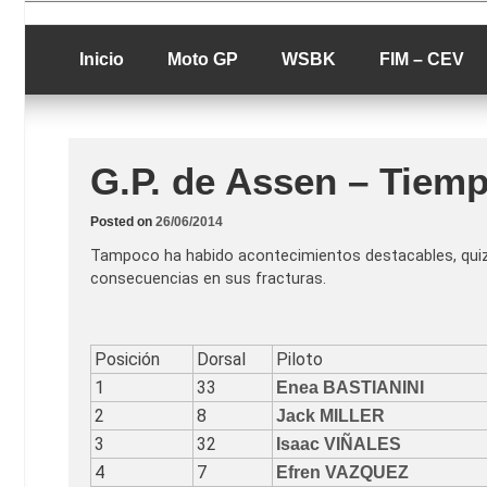
Skip
luciolopezgp
to
Lucio Lopez G
content
Inicio
Moto GP
WSBK
FIM – CEV
G.P. de Assen – Tiem
Posted on
26/06/2014
Tampoco ha habido acontecimientos destacables, quizá
consecuencias en sus fracturas.
Posición
Dorsal
Piloto
1
33
Enea BASTIANINI
2
8
Jack MILLER
3
32
Isaac VIÑALES
4
7
Efren VAZQUEZ