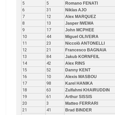
5
5
Romano FENATI
6
31
Niklas AJO
7
12
Alex MARQUEZ
8
13
Jasper IWEMA
9
17
John MCPHEE
10
44
Miguel OLIVEIRA
11
23
Niccolò ANTONELLI
12
21
Francesco BAGNAIA
13
84
Jakub KORNFEIL
14
42
Alex RINS
15
52
Danny KENT
16
10
Alexis MASBOU
17
98
Karel HANIKA
18
63
Zulfahmi KHAIRUDDIN
19
61
Arthur SISSIS
20
3
Matteo FERRARI
21
41
Brad BINDER