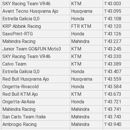
SKY Racing Team VR46
KTM
1’43.003
Avant Tecno Husqvarna Ajo
Husqvarna
1’43.095
Estrella Galicia 0,0
Honda
1’43.108
KRP Abbink Racing
FTR KTM
1’43.120
SaxoPrint-RTG
Honda
1’43.126
Mahindra Racing
Mahindra
1’43.227
Junior Team GO&FUN Moto3
KTM
1’43.245
SKY Racing Team VR46
KTM
1’43.330
Calvo Team
KTM
1’43.389
Estrella Galicia 0,0
Honda
1’43.407
Red Bull Husqvarna Ajo
Husqvarna
1’43.559
Ongetta-Rivacold
Honda
1’43.584
Red Bull KTM Ajo
KTM
1’43.673
Ongetta-AirAsia
Honda
1’43.721
Mahindra Racing
Mahindra
1’43.741
San Carlo Team Italia
Mahindra
1’43.743
Ambrogio Racing
Mahindra
1’43.940