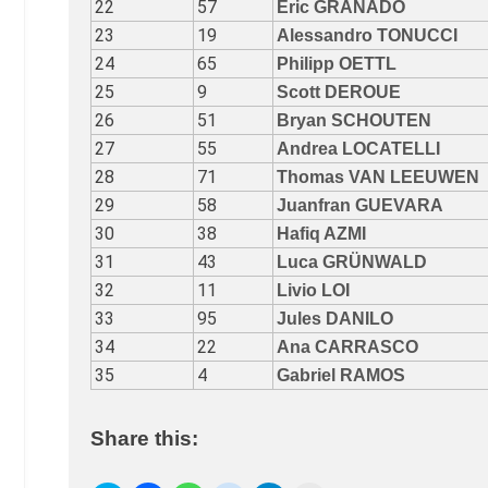
22
57
Eric GRANADO
23
19
Alessandro TONUCCI
24
65
Philipp OETTL
25
9
Scott DEROUE
26
51
Bryan SCHOUTEN
27
55
Andrea LOCATELLI
28
71
Thomas VAN LEEUWEN
29
58
Juanfran GUEVARA
30
38
Hafiq AZMI
31
43
Luca GRÜNWALD
32
11
Livio LOI
33
95
Jules DANILO
34
22
Ana CARRASCO
35
4
Gabriel RAMOS
Share this: