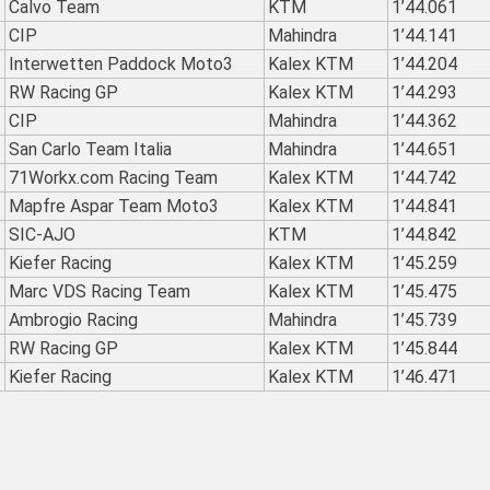
Calvo Team
KTM
1’44.061
CIP
Mahindra
1’44.141
Interwetten Paddock Moto3
Kalex KTM
1’44.204
RW Racing GP
Kalex KTM
1’44.293
CIP
Mahindra
1’44.362
San Carlo Team Italia
Mahindra
1’44.651
71Workx.com Racing Team
Kalex KTM
1’44.742
Mapfre Aspar Team Moto3
Kalex KTM
1’44.841
SIC-AJO
KTM
1’44.842
Kiefer Racing
Kalex KTM
1’45.259
Marc VDS Racing Team
Kalex KTM
1’45.475
Ambrogio Racing
Mahindra
1’45.739
RW Racing GP
Kalex KTM
1’45.844
Kiefer Racing
Kalex KTM
1’46.471