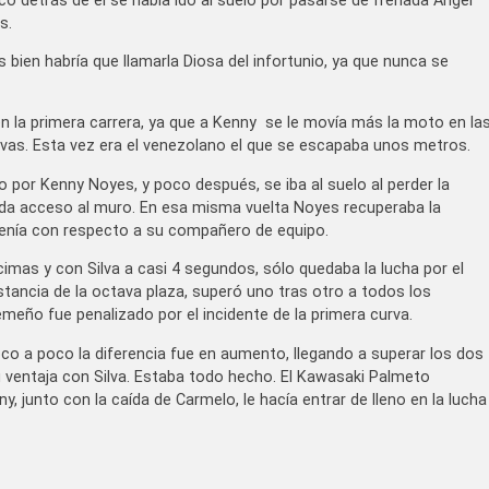
 detrás de él se había ido al suelo por pasarse de frenada Angel
s.
ien habría que llamarla Diosa del infortunio, ya que nunca se
n la primera carrera, ya que a Kenny se le movía más la moto en la
ivas. Esta vez era el venezolano el que se escapaba unos metros.
por Kenny Noyes, y poco después, se iba al suelo al perder la
e da acceso al muro. En esa misma vuelta Noyes recuperaba la
tenía con respecto a su compañero de equipo.
écimas y con Silva a casi 4 segundos, sólo quedaba la lucha por el
stancia de la octava plaza, superó uno tras otro a todos los
eño fue penalizado por el incidente de la primera curva.
oco a poco la diferencia fue en aumento, llegando a superar los dos
u ventaja con Silva. Estaba todo hecho. El Kawasaki Palmeto
 junto con la caída de Carmelo, le hacía entrar de lleno en la lucha