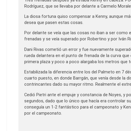
Tres frenadas después ya estaba Kenny en cabeza. Poco
Rodríguez, que se llevaba por delante a Carmelo Morale
La diosa fortuna quiso compensar a Kenny, aunque más b
desea que pasen estas cosas.
Por delante se veía que las cosas no iban a ser como e
frenadas y se veía superado por Robertino y por Iván R
Dani Rivas cometió un error y fue nuevamente superado 
rueda delantera en el punto de frenada de la curva qu
primera plaza y poco a poco alargaba los metros que 
Estabilizada la diferencia entre los del Palmeto en 7 d
cuarto puesto, en donde Barrgán, que venía desde la di
contrincantes dado su mayor ritmo. Realmente el extrem
Cedió Pietri ante el empuje y constancia de Noyes, y p
segundos, dado que lo único que hacía era controlar s
conseguía un 1-2 fantástico para el campeonato y Kenny,
por el campeonato.