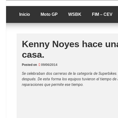
Skip
luciolopezgp
to
Lucio Lopez G
content
Inicio
Moto GP
WSBK
FIM – CEV
Kenny Noyes hace una 
casa.
Posted on
09/06/2014
Se celebraban dos carreras de la categoría de Superbikes.
después. De esta forma los equipos tuvieron el tiempo de a
reparaciones que permite ese tiempo.