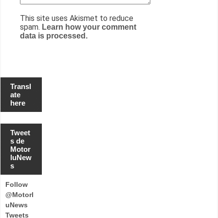
This site uses Akismet to reduce
spam.
Learn how your comment
data is processed.
Transl
ate
here
Tweet
s de
Motor
luNew
s
Follow
@Motorl
uNews
Tweets