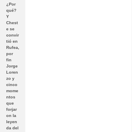
¿Por
qué?
Y
Chest
e se
convir
tió en
Rufea,
por
fin
Jorge
Loren
zo y
cinco
mome
ntos
que
forjar
on la
leyen
da del