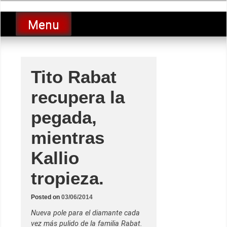
Skip
luciolopezgp
to
Lucio Lopez GP
Menu
content
Tito Rabat
recupera la
pegada,
mientras
Kallio
tropieza.
Posted on
03/06/2014
Nueva pole para el diamante cada
vez más pulido de la familia Rabat.