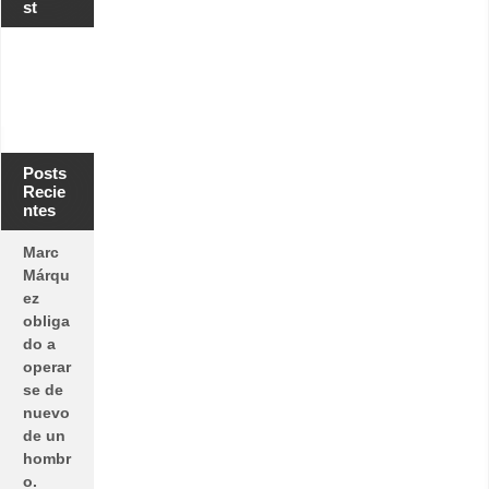
st
Posts
Recie
ntes
Marc
Márqu
ez
obliga
do a
operar
se de
nuevo
de un
hombr
o.