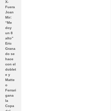
X-
Fuera
Joan
Mir:
“Me
doy
un 8
alto”
Eric
Grana
do se
hace
con el
doblet
e y
Matte
o
Ferrari
gana
la
Copa
del