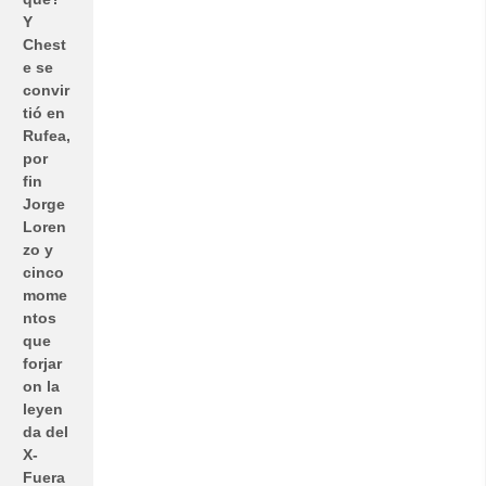
Y
Chest
e se
convir
tió en
Rufea,
por
fin
Jorge
Loren
zo y
cinco
mome
ntos
que
forjar
on la
leyen
da del
X-
Fuera