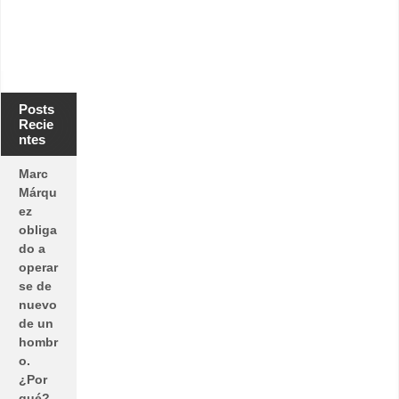
Posts
Recie
ntes
Marc
Márqu
ez
obliga
do a
operar
se de
nuevo
de un
hombr
o.
¿Por
qué?