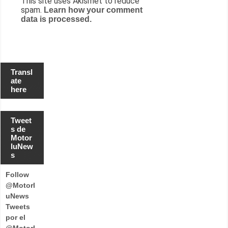
This site uses Akismet to reduce
spam.
Learn how your comment
data is processed.
Transl
ate
here
Tweet
s de
Motor
luNew
s
Follow
@Motorl
uNews
Tweets
por el
@Motorl