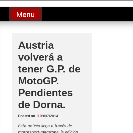
Skip
luciolopezgp
to
Lucio Lopez GP
Menu
content
Austria
volverá a
tener G.P. de
MotoGP.
Pendientes
de Dorna.
Posted on
09/07/2014
Esta noticia llega a través de
motorsport-magazine, la edición