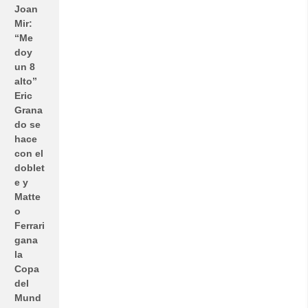
Joan
Mir:
“Me
doy
un 8
alto”
Eric
Grana
do se
hace
con el
doblet
e y
Matte
o
Ferrari
gana
la
Copa
del
Mund