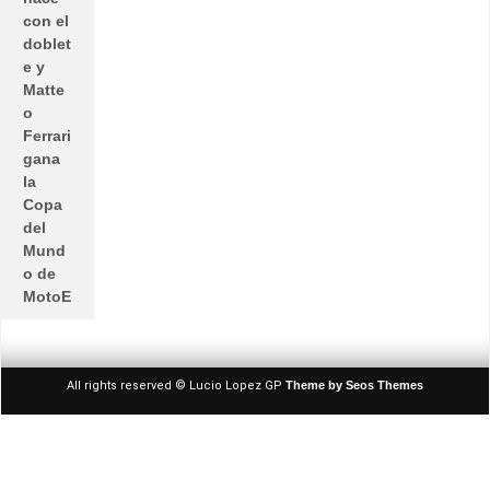
con el
doblet
e y
Matte
o
Ferrari
gana
la
Copa
del
Mund
o de
MotoE
All rights reserved © Lucio Lopez GP
Theme by Seos Themes