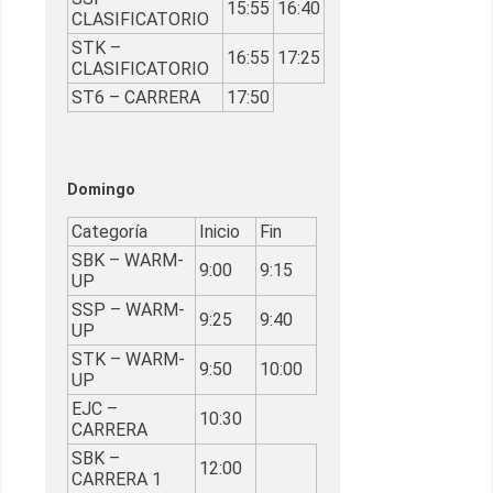
15:55
16:40
CLASIFICATORIO
STK –
16:55
17:25
CLASIFICATORIO
ST6 – CARRERA
17:50
Domingo
Categoría
Inicio
Fin
SBK – WARM-
9:00
9:15
UP
SSP – WARM-
9:25
9:40
UP
STK – WARM-
9:50
10:00
UP
EJC –
10:30
CARRERA
SBK –
12:00
CARRERA 1