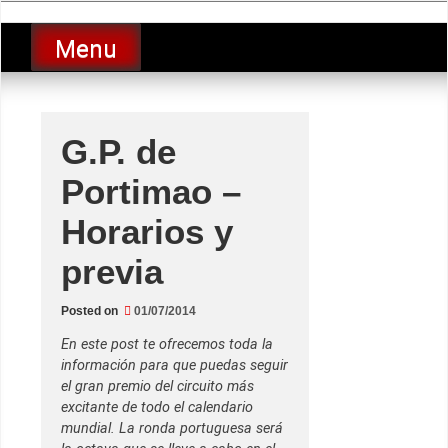
Skip
luciolopezgp
to
Lucio Lopez GP
Menu
content
G.P. de
Portimao –
Horarios y
previa
Posted on
01/07/2014
En este post te ofrecemos toda la
información para que puedas seguir
el gran premio del circuito más
excitante de todo el calendario
mundial. La ronda portuguesa será