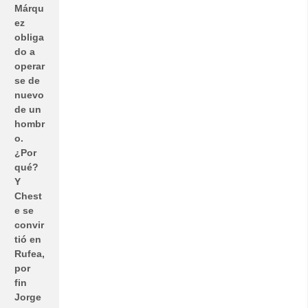
Márqu
ez
obliga
do a
operar
se de
nuevo
de un
hombr
o.
¿Por
qué?
Y
Chest
e se
convir
tió en
Rufea,
por
fin
Jorge