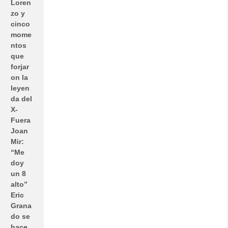
Loren
zo y
cinco
mome
ntos
que
forjar
on la
leyen
da del
X-
Fuera
Joan
Mir:
“Me
doy
un 8
alto”
Eric
Grana
do se
hace