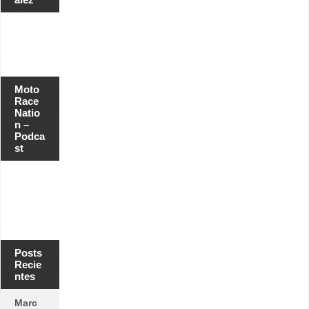
Moto
Race
Natio
n –
Podca
st
Posts
Recie
ntes
Marc