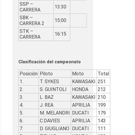
SSP –
13:30
CARRERA
SBK –
15:00
CARRERA 2
STK –
16:15
CARRERA
Clasificación del campeonato
Posición
Piloto
Moto
Total
1.
T. SYKES
KAWASAKI
251
2.
S. GUINTOLI
HONDA
212
3.
L. BAZ
KAWASAKI
210
4.
J. REA
APRILIA
199
5.
M. MELANDRI
DUCATI
179
6.
C.DAVIES
APRILIA
143
7.
D. GIUGLIANO
DUCATI
111