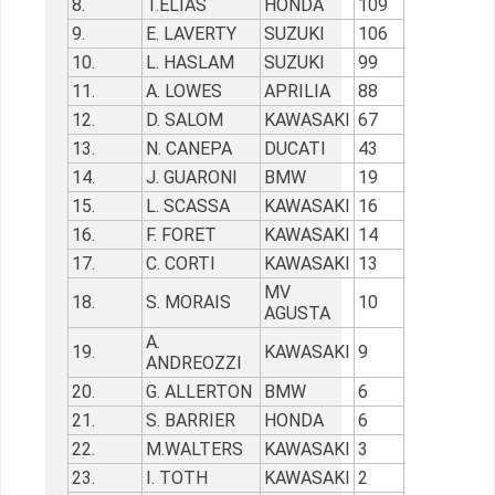
8.
T.ELIAS
HONDA
109
9.
E. LAVERTY
SUZUKI
106
10.
L. HASLAM
SUZUKI
99
11.
A. LOWES
APRILIA
88
12.
D. SALOM
KAWASAKI
67
13.
N. CANEPA
DUCATI
43
14.
J. GUARONI
BMW
19
15.
L. SCASSA
KAWASAKI
16
16.
F. FORET
KAWASAKI
14
17.
C. CORTI
KAWASAKI
13
MV
18.
S. MORAIS
10
AGUSTA
A.
19.
KAWASAKI
9
ANDREOZZI
20.
G. ALLERTON
BMW
6
21.
S. BARRIER
HONDA
6
22.
M.WALTERS
KAWASAKI
3
23.
I. TOTH
KAWASAKI
2