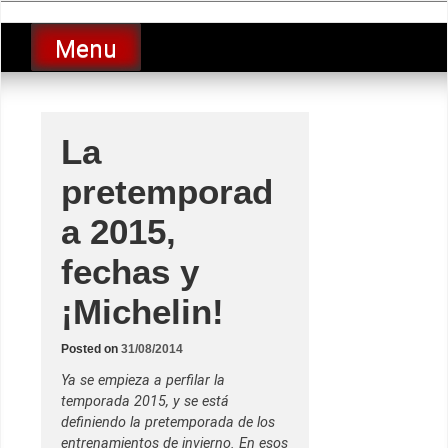
Skip
luciolopezgp
to
Lucio Lopez GP
Menu
content
La
pretemporad
a 2015,
fechas y
¡Michelin!
Posted on
31/08/2014
Ya se empieza a perfilar la
temporada 2015, y se está
definiendo la pretemporada de los
entrenamientos de invierno. En esos