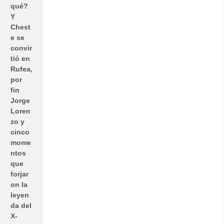
qué?
Y
Chest
e se
convir
tió en
Rufea,
por
fin
Jorge
Loren
zo y
cinco
mome
ntos
que
forjar
on la
leyen
da del
X-