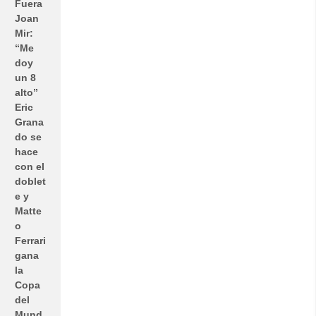
Fuera
Joan
Mir:
“Me
doy
un 8
alto”
Eric
Grana
do se
hace
con el
doblet
e y
Matte
o
Ferrari
gana
la
Copa
del
Mund