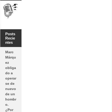
Posts
Recie
ntes
Marc
Márqu
ez
obliga
do a
operar
se de
nuevo
de un
hombr
o.
¿Por