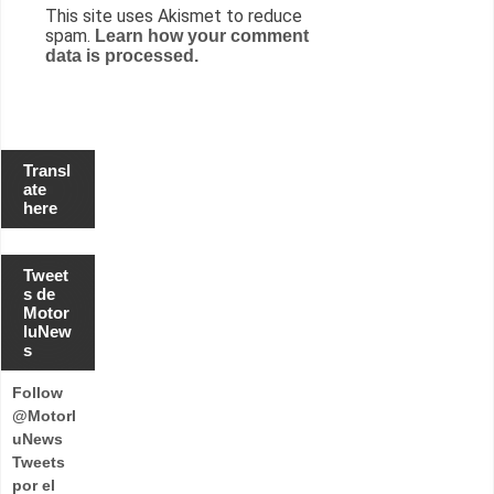
This site uses Akismet to reduce
spam.
Learn how your comment
data is processed.
Transl
ate
here
Tweet
s de
Motor
luNew
s
Follow
@Motorl
uNews
Tweets
por el