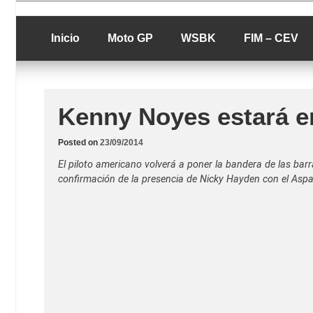
Skip
luciolopezgp
to
Lucio Lopez G
content
Inicio
Moto GP
WSBK
FIM – CEV
Kenny Noyes estará en
Posted on
23/09/2014
El piloto americano volverá a poner la bandera de las barra
confirmación de la presencia de Nicky Hayden con el Asp