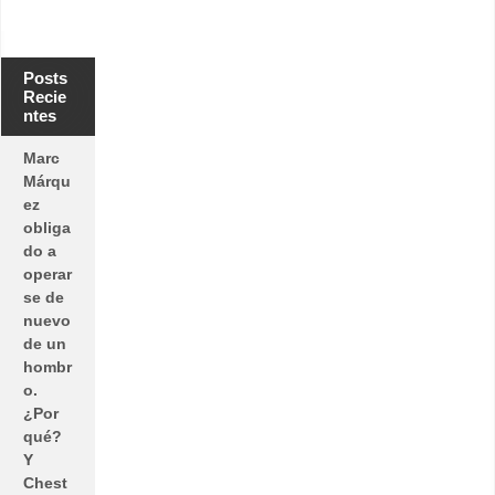
Posts
Recie
ntes
Marc
Márqu
ez
obliga
do a
operar
se de
nuevo
de un
hombr
o.
¿Por
qué?
Y
Chest