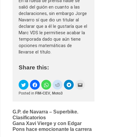
En la rueda de prensa nadie se
salió del guión en cuanto a las
declaraciones, sin embargo Jorge
Navarro sí que dio un titular al
declarar que a él le gustaría que el
Marc VDS le permitiese acabar la
temporada dado que aún tiene
opciones matemáticas de
llevarse el título.
Share this:
Posted in
FIM-CEV
,
Moto3
Post
G.P. de Navarra – Superbike.
Clasificatorios
navigation
Gana Xavi Vierge y con Edgar
Pons hace emocionante la carrera