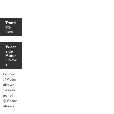
Transl
ate
here
Tweet
s de
Motor
luNew
s
Follow
@Motorl
uNews
Tweets
por el
@Motorl
uNews.