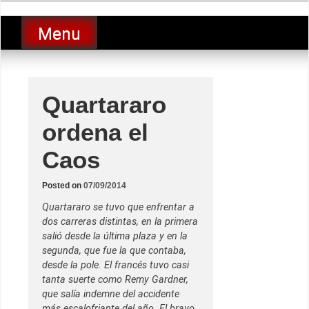
Skip
luciolopezgp
to
Lucio Lopez GP
Menu
content
Quartararo
ordena el
Caos
Posted on
07/09/2014
Quartararo se tuvo que enfrentar a
dos carreras distintas, en la primera
salió desde la última plaza y en la
segunda, que fue la que contaba,
desde la pole. El francés tuvo casi
tanta suerte como Remy Gardner,
que salía indemne del accidente
más escalofriante del año. El bravo