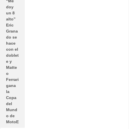
“Me
doy
un 8
alto”
Eric
Grana
do se
hace
con el
doblet
e y
Matte
o
Ferrari
gana
la
Copa
del
Mund
o de
MotoE