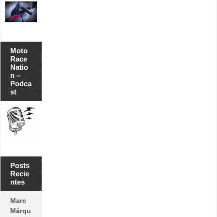
Moto
Race
Natio
n –
Podca
st
Posts
Recie
ntes
Marc
Márqu