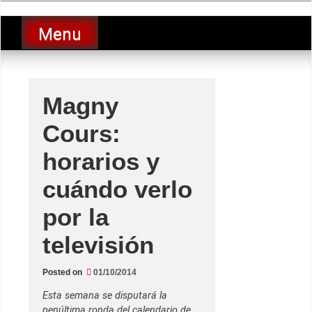
Skip
luciolopezgp
to
Lucio Lopez GP
Menu
content
Magny
Cours:
horarios y
cuándo verlo
por la
televisión
Posted on
01/10/2014
Esta semana se disputará la
penúltima ronda del calendario de