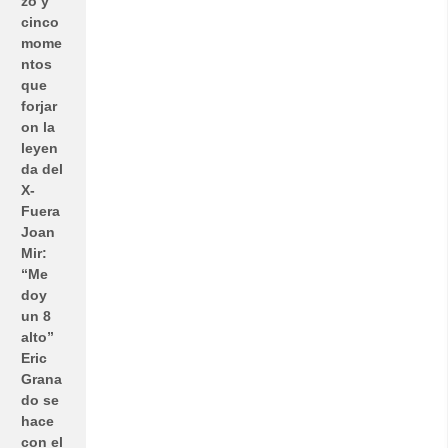
zo y
cinco
mome
ntos
que
forjar
on la
leyen
da del
X-
Fuera
Joan
Mir:
“Me
doy
un 8
alto”
Eric
Grana
do se
hace
con el