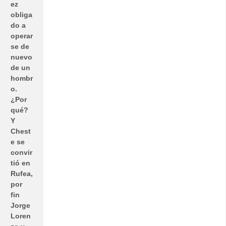
ez
obliga
do a
operar
se de
nuevo
de un
hombr
o.
¿Por
qué?
Y
Chest
e se
convir
tió en
Rufea,
por
fin
Jorge
Loren