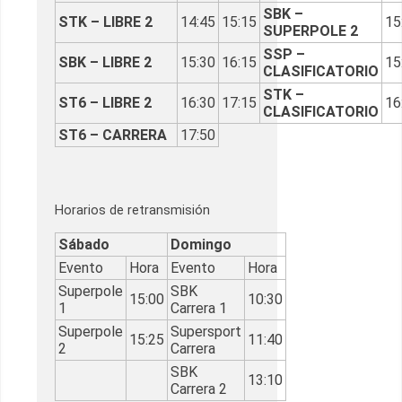
SBK –
STK – LIBRE 2
14:45
15:15
15
SUPERPOLE 2
SSP –
SBK – LIBRE 2
15:30
16:15
15
CLASIFICATORIO
STK –
ST6 – LIBRE 2
16:30
17:15
16
CLASIFICATORIO
ST6 – CARRERA
17:50
Horarios de retransmisión
Sábado
Domingo
Evento
Hora
Evento
Hora
Superpole
SBK
15:00
10:30
1
Carrera 1
Superpole
Supersport
15:25
11:40
2
Carrera
SBK
13:10
Carrera 2