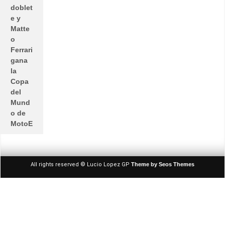
doblet
e y
Matte
o
Ferrari
gana
la
Copa
del
Mund
o de
MotoE
All rights reserved © Lucio Lopez GP
Theme by Seos Themes