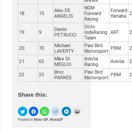
Gresini
NGM
Alex DE
Forward
18
15
Forward
2
ANGELIS
Yamaha
Racing
Octo
Danilo
19
9
IodaRacing
ART
2
PETRUCCI
Team
Michael
Paul Bird
20
70
PBM
2
LAVERTY
Motorsport
Mike DI
Avintia
21
63
Avintia
2
MEGLIO
Racing
Broc
Paul Bird
22
23
PBM
2
PARKES
Motorsport
Share this:
Posted in
Moto GP
,
MotoGP