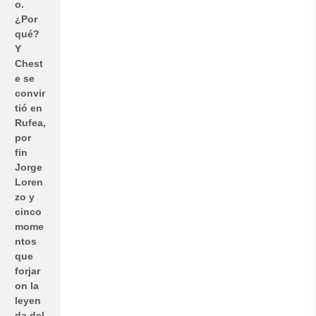
o.
¿Por
qué?
Y
Chest
e se
convir
tió en
Rufea,
por
fin
Jorge
Loren
zo y
cinco
mome
ntos
que
forjar
on la
leyen
da del