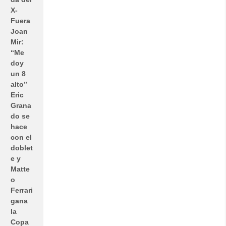
X-
Fuera
Joan
Mir:
“Me
doy
un 8
alto”
Eric
Grana
do se
hace
con el
doblet
e y
Matte
o
Ferrari
gana
la
Copa