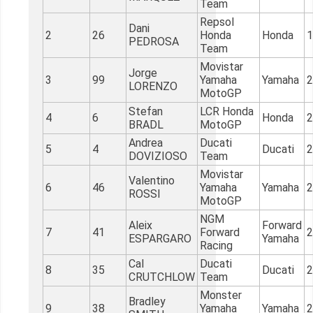
Team
Repsol
Dani
2
26
Honda
Honda
1
PEDROSA
Team
Movistar
Jorge
3
99
Yamaha
Yamaha
2
LORENZO
MotoGP
Stefan
LCR Honda
4
6
Honda
2
BRADL
MotoGP
Andrea
Ducati
5
4
Ducati
2
DOVIZIOSO
Team
Movistar
Valentino
6
46
Yamaha
Yamaha
2
ROSSI
MotoGP
NGM
Aleix
Forward
7
41
Forward
2
ESPARGARO
Yamaha
Racing
Cal
Ducati
8
35
Ducati
2
CRUTCHLOW
Team
Monster
Bradley
9
38
Yamaha
Yamaha
2