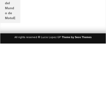
del
Mund
o de
MotoE
All rights reserved © Lucio Lopez GP
Theme by Seos Themes