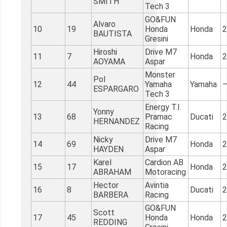
SMITH
Tech 3
GO&FUN
Alvaro
10
19
Honda
Honda
2
BAUTISTA
Gresini
Hiroshi
Drive M7
11
7
Honda
2
AOYAMA
Aspar
Monster
Pol
12
44
Yamaha
Yamaha
ESPARGARO
Tech 3
Energy T.I.
Yonny
13
68
Pramac
Ducati
2
HERNANDEZ
Racing
Nicky
Drive M7
14
69
Honda
2
HAYDEN
Aspar
Karel
Cardion AB
15
17
Honda
2
ABRAHAM
Motoracing
Hector
Avintia
16
8
Ducati
2
BARBERA
Racing
GO&FUN
Scott
17
45
Honda
Honda
2
REDDING