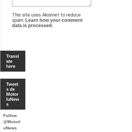
This site uses Akismet to reduce
spam.
Learn how your comment
data is processed.
Transl
ate
here
Tweet
s de
Motor
luNew
s
Follow
@Motorl
uNews