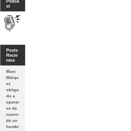
Podca
st
Posts
Recie
ntes
Marc
Márqu
ez
obliga
do a
operar
se de
nuevo
de un
hombr