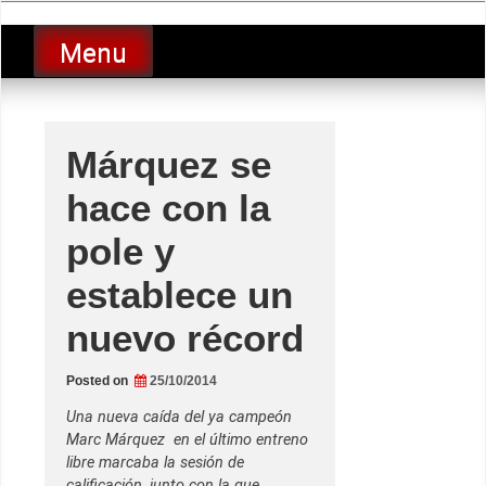
Skip
luciolopezgp
to
Lucio Lopez GP
Menu
content
Márquez se
hace con la
pole y
establece un
nuevo récord
Posted on
25/10/2014
Una nueva caída del ya campeón
Marc Márquez en el último entreno
libre marcaba la sesión de
calificación, junto con la que