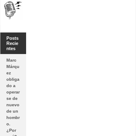
Posts
Recie
ntes
Marc
Márqu
ez
obliga
do a
operar
se de
nuevo
de un
hombr
o.
¿Por