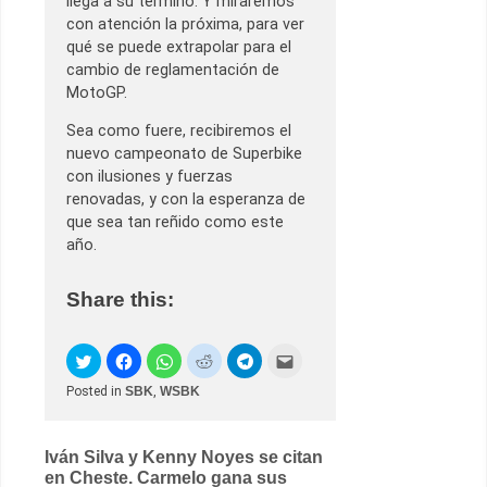
llega a su término. Y miraremos
con atención la próxima, para ver
qué se puede extrapolar para el
cambio de reglamentación de
MotoGP.
Sea como fuere, recibiremos el
nuevo campeonato de Superbike
con ilusiones y fuerzas
renovadas, y con la esperanza de
que sea tan reñido como este
año.
Share this:
Posted in
SBK
,
WSBK
Post
Iván Silva y Kenny Noyes se citan
en Cheste. Carmelo gana sus