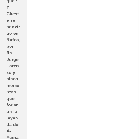
qué?
Y
Chest
e se
convir
tió en
Rufea,
por
fin
Jorge
Loren
zo y
cinco
mome
ntos
que
forjar
on la
leyen
da del
X-
Fuera