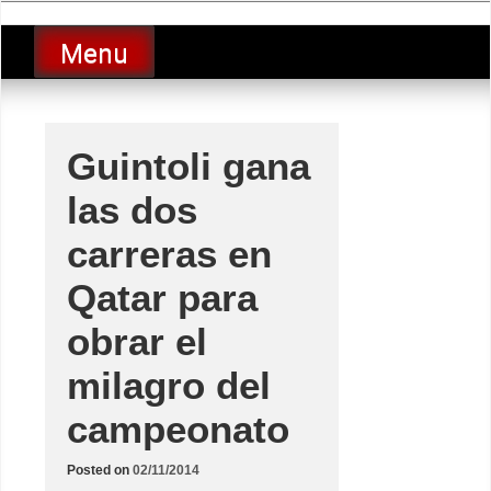
Skip
luciolopezgp
to
Lucio Lopez GP
Menu
content
Guintoli gana
las dos
carreras en
Qatar para
obrar el
milagro del
campeonato
Posted on
02/11/2014