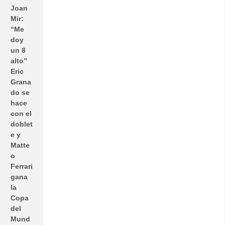
Joan
Mir:
“Me
doy
un 8
alto”
Eric
Grana
do se
hace
con el
doblet
e y
Matte
o
Ferrari
gana
la
Copa
del
Mund