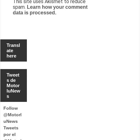
This site uses Akismet to reduce
spam.
Learn how your comment
data is processed.
Transl
ate
here
Tweet
s de
Motor
luNew
s
Follow
@Motorl
uNews
Tweets
por el