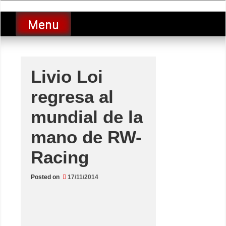
Skip
luciolopezgp
to
Lucio Lopez GP
Menu
content
Livio Loi
regresa al
mundial de la
mano de RW-
Racing
Posted on
17/11/2014