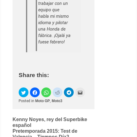
trabajar con un
equipo que
habla mi mismo
idioma y pilotar
una Honda de
fábrica. ¡Ojalá ya
fuese febrero!
Share this:
Posted in
Moto GP
,
Moto3
Post
Kenny Noyes, rey del Superbike
español
navigation
Pretemporada 2015: Test de
Valencia – Tiempos Día2