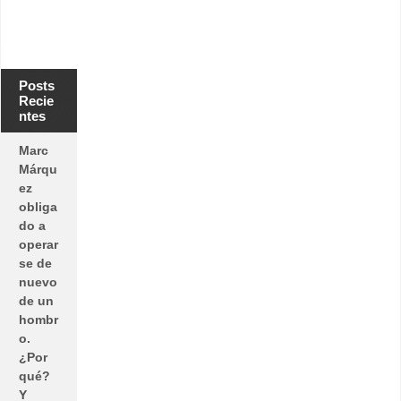
Posts
Recie
ntes
Marc
Márqu
ez
obliga
do a
operar
se de
nuevo
de un
hombr
o.
¿Por
qué?
Y