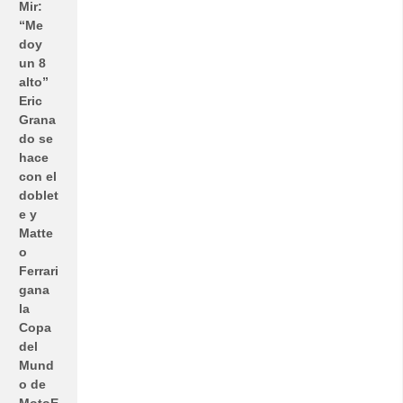
Mir:
“Me
doy
un 8
alto”
Eric
Grana
do se
hace
con el
doblet
e y
Matte
o
Ferrari
gana
la
Copa
del
Mund
o de