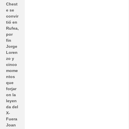
Chest
e se
convir
tió en
Rufea,
por
fin
Jorge
Loren
zo y
cinco
mome
ntos
que
forjar
on la
leyen
da del
X-
Fuera
Joan