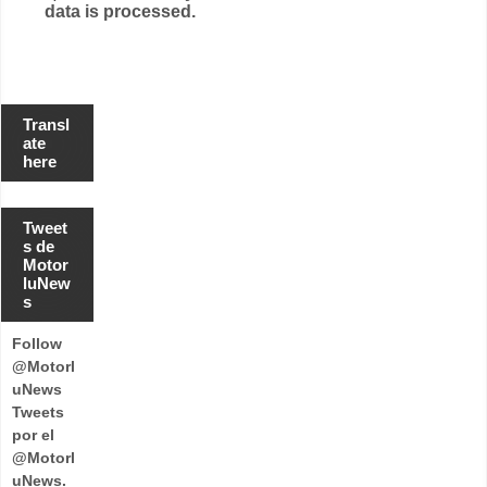
data is processed.
Transl
ate
here
Tweet
s de
Motor
luNew
s
Follow
@Motorl
uNews
Tweets
por el
@Motorl
uNews.