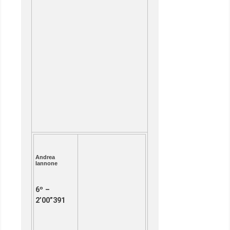
Andrea
Iannone
6º –
2’00”391