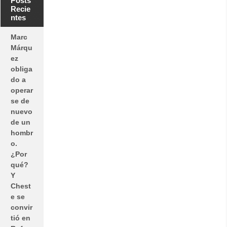
Posts
Recie
ntes
Marc
Márqu
ez
obliga
do a
operar
se de
nuevo
de un
hombr
o.
¿Por
qué?
Y
Chest
e se
convir
tió en