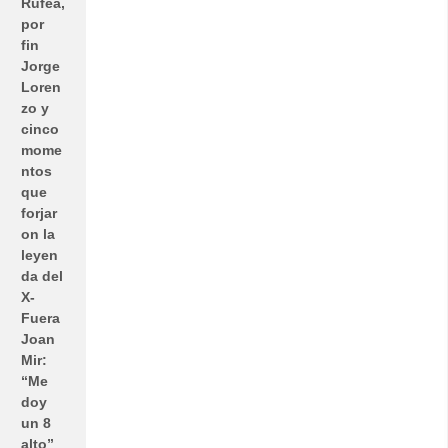
Rufea,
por
fin
Jorge
Loren
zo y
cinco
mome
ntos
que
forjar
on la
leyen
da del
X-
Fuera
Joan
Mir:
“Me
doy
un 8
alto”