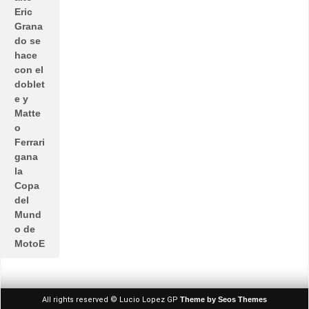
Eric
Grana
do se
hace
con el
doblet
e y
Matte
o
Ferrari
gana
la
Copa
del
Mund
o de
MotoE
All rights reserved © Lucio Lopez GP
Theme by Seos Themes