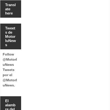
Transl
ate
here
Tweet
s de
Motor
luNew
s
Follow
@Motorl
uNews
Tweets
por el
@Motorl
uNews.
El
alamb
re del