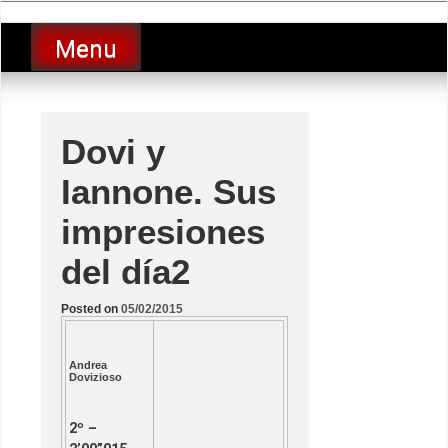
Skip
luciolopezgp
to
Lucio Lopez GP
Menu
content
Dovi y
Iannone. Sus
impresiones
del día2
Posted on
05/02/2015
Andrea
Dovizioso
2º –