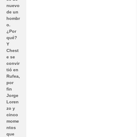
nuevo
de un
hombr
o.
¿Por
qué?
Y
Chest
e se
convir
tió en
Rufea,
por
fin
Jorge
Loren
zo y
cinco
mome
ntos
que