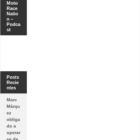
Moto
Race
Natio
n –
Podca
st
Posts
Recie
ntes
Marc
Márqu
ez
obliga
do a
operar
se de