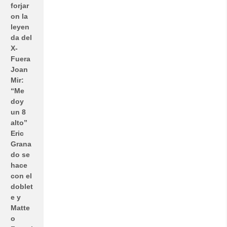
forjar
on la
leyen
da del
X-
Fuera
Joan
Mir:
“Me
doy
un 8
alto”
Eric
Grana
do se
hace
con el
doblet
e y
Matte
o