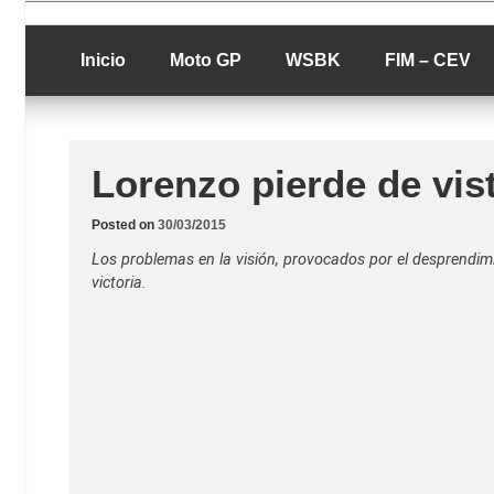
Skip
luciolopezgp
to
Lucio Lopez G
content
Inicio
Moto GP
WSBK
FIM – CEV
Lorenzo pierde de vist
Posted on
30/03/2015
Los problemas en la visión, provocados por el desprendim
victoria.