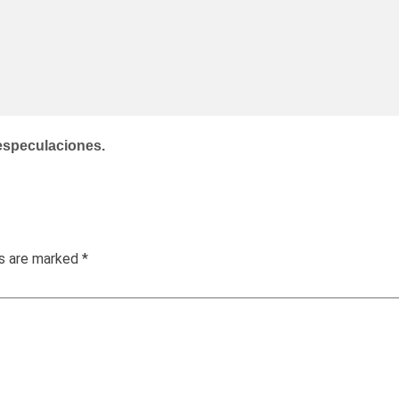
 especulaciones.
ds are marked
*