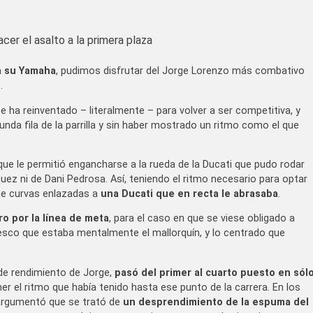
cer el asalto a la primera plaza
 a su Yamaha
, pudimos disfrutar del Jorge Lorenzo más combativo
.
se ha reinventado – literalmente – para volver a ser competitiva, y
nda fila de la parrilla y sin haber mostrado un ritmo como el que
que le permitió engancharse a la rueda de la Ducati que pudo rodar
uez ni de Dani Pedrosa. Así, teniendo el ritmo necesario para optar
 de curvas enlazadas a
una Ducati que en recta le abrasaba
.
o por la línea de meta
, para el caso en que se viese obligado a
fresco que estaba mentalmente el mallorquín, y lo centrado que
 de rendimiento de Jorge,
pasó del primer al cuarto puesto en sól
r el ritmo que había tenido hasta ese punto de la carrera. En los
, argumentó que se trató de
un desprendimiento de la espuma del