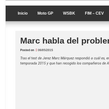
Skip
luciolopezgp
to
Lucio Lopez G
content
Inicio
Moto GP
WSBK
FIM – CEV
Marc habla del probl
Posted on
06/05/2015
Tras el test de Jerez Marc Márquez respondió a cuál es, e
temporada 2015 y que han recogido los compañeros de A