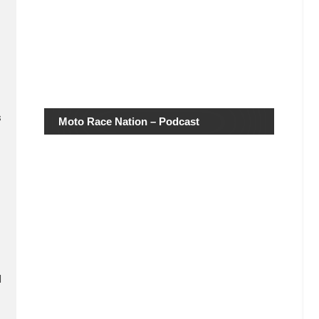
s
Moto Race Nation – Podcast
l