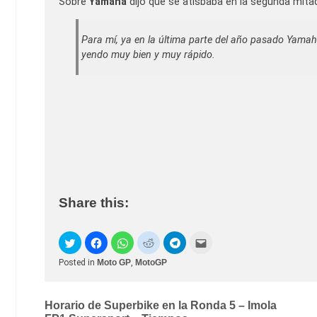
Sobre
Yamaha
dijo que se atisbaba en la segunda mit
Para mí, ya en la última parte del año pasado Yama
yendo muy bien y muy rápido.
Share this:
Posted in
Moto GP
,
MotoGP
Post
Horario de Superbike en la Ronda 5 – Imola