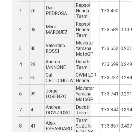
Repsol
Dani
1
26
Honda
1’33.450
PEDROSA
Team
Repsol
Marc
2
93
Honda
1’33.589
0.13
MARQUEZ
Team
Movistar
Valentino
3
46
Yamaha
1’33.652
0.20
ROSSI
MotoGP
Andrea
Ducati
4
29
1’33.699
0.24
IANNONE
Team
Cal
CWM LCR
5
35
1’33.734
0.28
CRUTCHLOW
Honda
Movistar
Jorge
6
99
Yamaha
1’33.741
0.29
LORENZO
MotoGP
Andrea
Ducati
7
4
1’33.844
0.39
DOVIZIOSO
Team
Team
Aleix
8
41
SUZUKI
1’33.857
0.40
ESPARGARO
ECSTAR