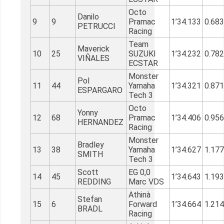
Octo
Danilo
9
9
Pramac
1’34.133
0.68
PETRUCCI
Racing
Team
Maverick
10
25
SUZUKI
1’34.232
0.78
VIÑALES
ECSTAR
Monster
Pol
11
44
Yamaha
1’34.321
0.87
ESPARGARO
Tech 3
Octo
Yonny
12
68
Pramac
1’34.406
0.95
HERNANDEZ
Racing
Monster
Bradley
13
38
Yamaha
1’34.627
1.177
SMITH
Tech 3
Scott
EG 0,0
14
45
1’34.643
1.193
REDDING
Marc VDS
Athinà
Stefan
15
6
Forward
1’34.664
1.214
BRADL
Racing