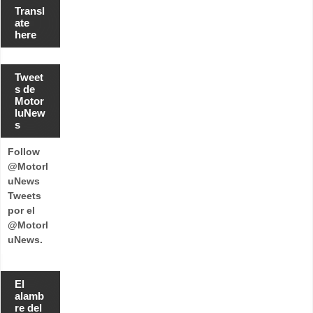
Transl
ate
here
Tweet
s de
Motor
luNew
s
Follow
@Motorl
uNews
Tweets
por el
@Motorl
uNews.
El
alamb
re del