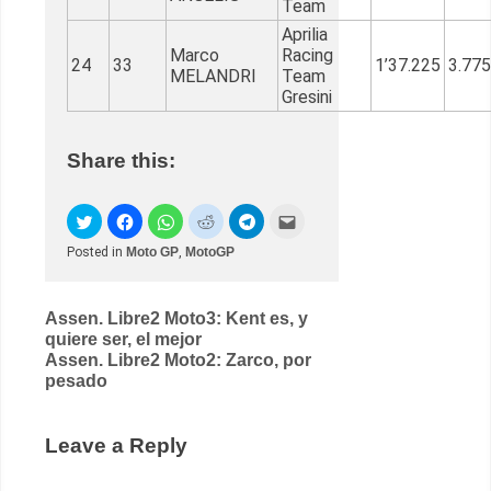
Team
Aprilia
Marco
Racing
24
33
1’37.225
3.775
MELANDRI
Team
Gresini
Share this:
Posted in
Moto GP
,
MotoGP
Post
Assen. Libre2 Moto3: Kent es, y
quiere ser, el mejor
navigation
Assen. Libre2 Moto2: Zarco, por
pesado
Leave a Reply