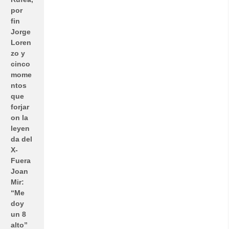
por
fin
Jorge
Loren
zo y
cinco
mome
ntos
que
forjar
on la
leyen
da del
X-
Fuera
Joan
Mir:
“Me
doy
un 8
alto”