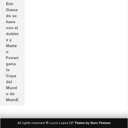
Eric
Grana
do se
hace
con el
doblet
e y
Matte
o
Ferrari
gana
la
Copa
del
Mund
o de
MotoE
All rights reserved © Lucio Lopez GP
Theme by Seos Themes