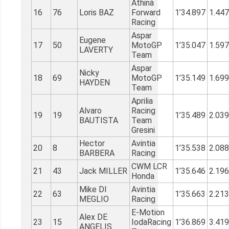
Athinà
16
76
Loris BAZ
Forward
1’34.897
1.447
Racing
Aspar
Eugene
17
50
MotoGP
1’35.047
1.597
LAVERTY
Team
Aspar
Nicky
18
69
MotoGP
1’35.149
1.699
HAYDEN
Team
Aprilia
Alvaro
Racing
19
19
1’35.489
2.039
BAUTISTA
Team
Gresini
Hector
Avintia
20
8
1’35.538
2.088
BARBERA
Racing
CWM LCR
21
43
Jack MILLER
1’35.646
2.196
Honda
Mike DI
Avintia
22
63
1’35.663
2.213
MEGLIO
Racing
E-Motion
Alex DE
23
15
IodaRacing
1’36.869
3.419
ANGELIS