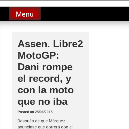
Skip
luciolopezgp
to
Lucio Lopez GP
Menu
content
Assen. Libre2
MotoGP:
Dani rompe
el record, y
con la moto
que no iba
Posted on
25/06/2015
Después de que Márquez
anunciase que correrá con el