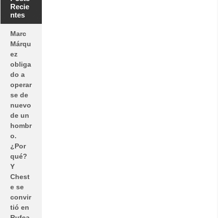
Recie
ntes
Marc
Márqu
ez
obliga
do a
operar
se de
nuevo
de un
hombr
o.
¿Por
qué?
Y
Chest
e se
convir
tió en
Rufea,