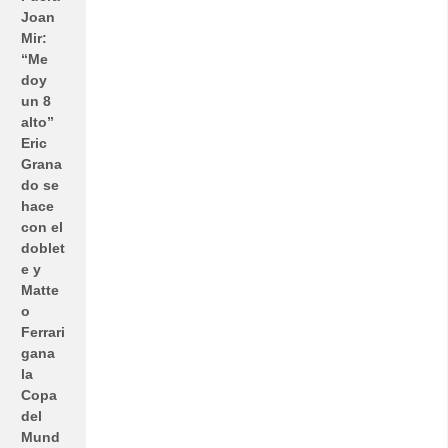
Joan
Mir:
“Me
doy
un 8
alto”
Eric
Grana
do se
hace
con el
doblet
e y
Matte
o
Ferrari
gana
la
Copa
del
Mund