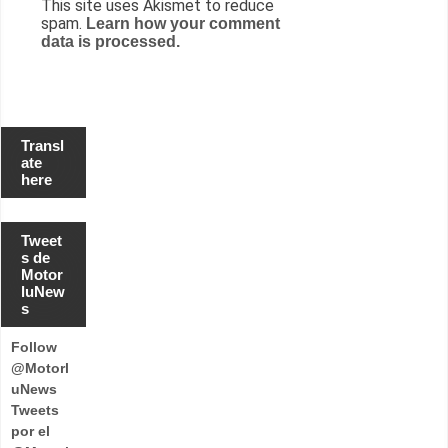
This site uses Akismet to reduce
spam.
Learn how your comment
data is processed.
Transl
ate
here
Tweet
s de
Motor
luNew
s
Follow
@Motorl
uNews
Tweets
por el