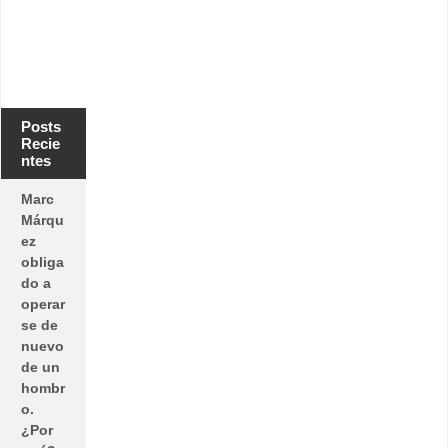
Posts
Recie
ntes
Marc
Márqu
ez
obliga
do a
operar
se de
nuevo
de un
hombr
o.
¿Por