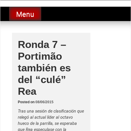
Skip
luciolopezgp
to
Lucio Lopez GP
Menu
content
Ronda 7 –
Portimão
también es
del “culé”
Rea
Posted on
08/06/2015
Tras una sesión de clasificación que
relegó al actual líder al octavo
hueco de la parrilla, se esperaba
que Rea especulase con la