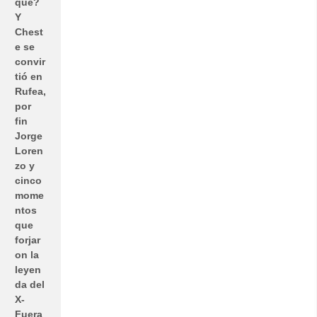
qué?
Y
Chest
e se
convir
tió en
Rufea,
por
fin
Jorge
Loren
zo y
cinco
mome
ntos
que
forjar
on la
leyen
da del
X-
Fuera