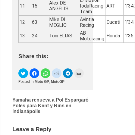
E-Motion
Alex DE
11
15
IodaRacing
ART
1’34
ANGELIS
Team
Mike DI
Avintia
12
63
Ducati
1’34
MEGLIO
Racing
AB
13
24
Toni ELIAS
Honda
1’35
Motoracing
Share this:
Posted in
Moto GP
,
MotoGP
Post
Yamaha renueva a Pol Espargaró
Poles para Kent y Rins en
navigation
Indianápolis
Leave a Reply