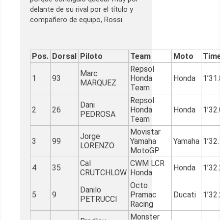
delante de su rival por el título y
compañero de equipo, Rossi.
Pos.
Dorsal
Piloto
Team
Moto
Tim
Repsol
Marc
1
93
Honda
Honda
1’31
MARQUEZ
Team
Repsol
Dani
2
26
Honda
Honda
1’32
PEDROSA
Team
Movistar
Jorge
3
99
Yamaha
Yamaha
1’32
LORENZO
MotoGP
Cal
CWM LCR
4
35
Honda
1’32
CRUTCHLOW
Honda
Octo
Danilo
5
9
Pramac
Ducati
1’32
PETRUCCI
Racing
Monster