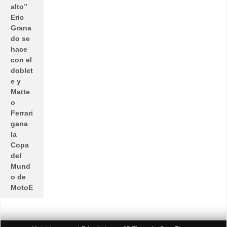
alto”
Eric
Grana
do se
hace
con el
doblet
e y
Matte
o
Ferrari
gana
la
Copa
del
Mund
o de
MotoE