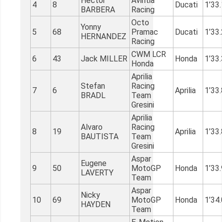
Hector
Avintia
4
8
Ducati
1’33
BARBERA
Racing
Octo
Yonny
5
68
Pramac
Ducati
1’33
HERNANDEZ
Racing
CWM LCR
6
43
Jack MILLER
Honda
1’33
Honda
Aprilia
Stefan
Racing
7
6
Aprilia
1’33
BRADL
Team
Gresini
Aprilia
Alvaro
Racing
8
19
Aprilia
1’33
BAUTISTA
Team
Gresini
Aspar
Eugene
9
50
MotoGP
Honda
1’33
LAVERTY
Team
Aspar
Nicky
10
69
MotoGP
Honda
1’34
HAYDEN
Team