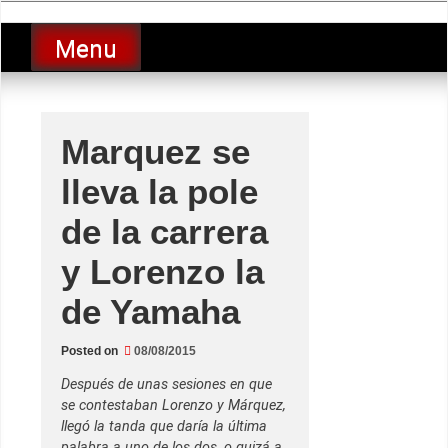
Skip
luciolopezgp
to
Lucio Lopez GP
Menu
content
Marquez se
lleva la pole
de la carrera
y Lorenzo la
de Yamaha
Posted on
08/08/2015
Después de unas sesiones en que
se contestaban Lorenzo y Márquez,
llegó la tanda que daría la última
palabra a uno de los dos, o quizá a