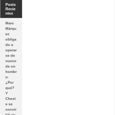
Posts
Recie
ntes
Marc
Márqu
ez
obliga
do a
operar
se de
nuevo
de un
hombr
o.
¿Por
qué?
Y
Chest
e se
convir
tió en