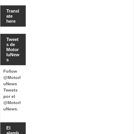
Transl
ate
here
Tweet
s de
Motor
luNew
s
Follow
@Motorl
uNews
Tweets
por el
@Motorl
uNews.
El
alamb