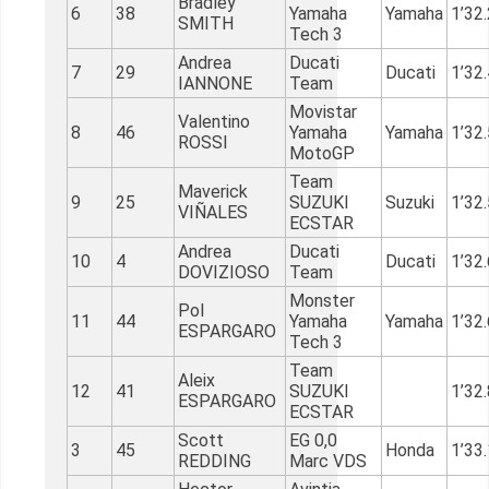
Bradley
6
38
Yamaha
Yamaha
1’32
SMITH
Tech 3
Andrea
Ducati
7
29
Ducati
1’32
IANNONE
Team
Movistar
Valentino
8
46
Yamaha
Yamaha
1’32
ROSSI
MotoGP
Team
Maverick
9
25
SUZUKI
Suzuki
1’32
VIÑALES
ECSTAR
Andrea
Ducati
10
4
Ducati
1’32
DOVIZIOSO
Team
Monster
Pol
11
44
Yamaha
Yamaha
1’32
ESPARGARO
Tech 3
Team
Aleix
12
41
SUZUKI
1’32
ESPARGARO
ECSTAR
Scott
EG 0,0
3
45
Honda
1’33
REDDING
Marc VDS