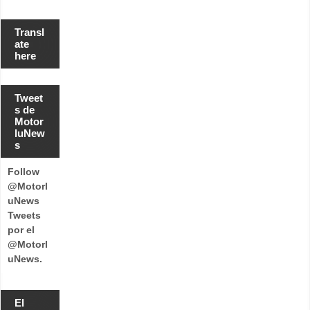
Transl
ate
here
Tweet
s de
Motor
luNew
s
Follow
@Motorl
uNews
Tweets
por el
@Motorl
uNews.
El