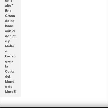
un 8
alto”
Eric
Grana
do se
hace
con el
doblet
e y
Matte
o
Ferrari
gana
la
Copa
del
Mund
o de
MotoE