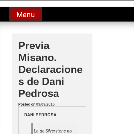
Skip
luciolopezgp
to
Lucio Lopez GP
Menu
content
Previa
Misano.
Declaracione
s de Dani
Pedrosa
Posted on
09/09/2015
DANI PEDROSA
La de Silverstone no