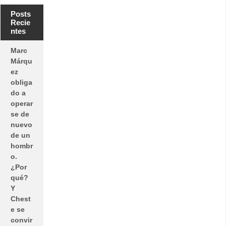
Posts
Recie
ntes
Marc
Márqu
ez
obliga
do a
operar
se de
nuevo
de un
hombr
o.
¿Por
qué?
Y
Chest
e se
convir