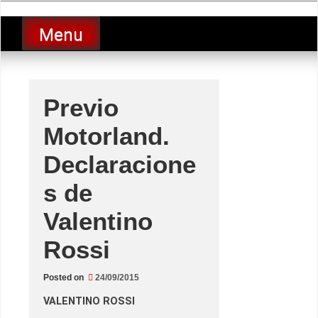
Skip
luciolopezgp
to
Lucio Lopez GP
Menu
content
Previo
Motorland.
Declaracione
s de
Valentino
Rossi
Posted on
24/09/2015
VALENTINO ROSSI