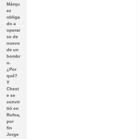
Márqu
ez
obliga
do a
operar
se de
nuevo
de un
hombr
o.
¿Por
qué?
Y
Chest
e se
convir
tió en
Rufea,
por
fin
Jorge