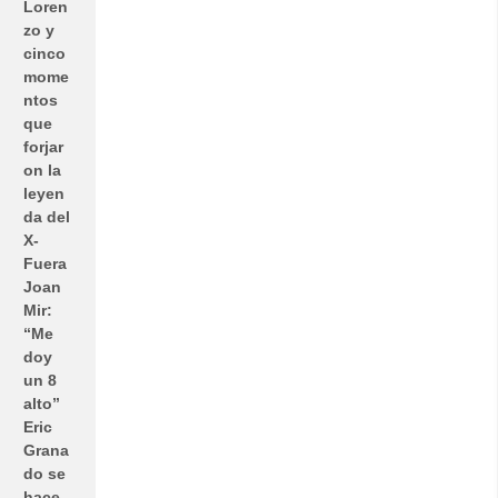
Loren
zo y
cinco
mome
ntos
que
forjar
on la
leyen
da del
X-
Fuera
Joan
Mir:
“Me
doy
un 8
alto”
Eric
Grana
do se
hace