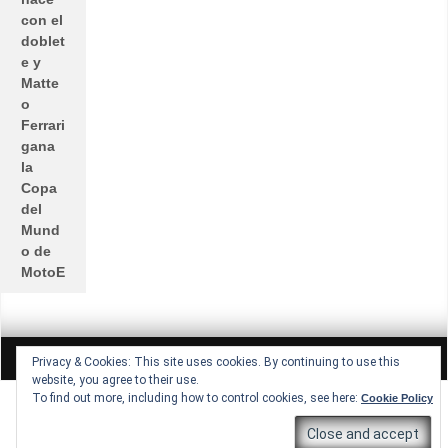
con el
doblet
e y
Matte
o
Ferrari
gana
la
Copa
del
Mund
o de
MotoE
All rights reserved © Lucio Lopez GP
Theme by Seos Themes
Privacy & Cookies: This site uses cookies. By continuing to use this
website, you agree to their use.
To find out more, including how to control cookies, see here:
Cookie Policy