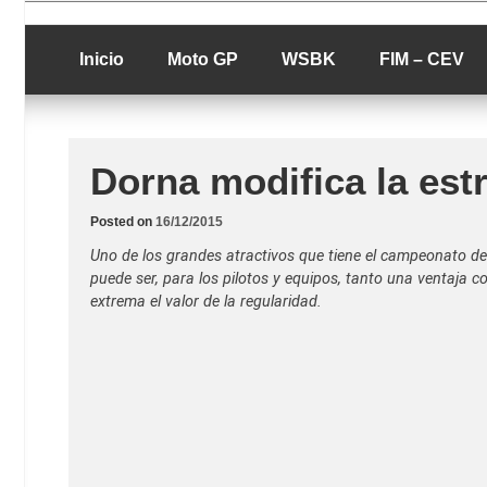
Skip
luciolopezgp
to
Lucio Lopez G
content
Inicio
Moto GP
WSBK
FIM – CEV
Dorna modifica la est
Posted on
16/12/2015
Uno de los grandes atractivos que tiene el campeonato de 
puede ser, para los pilotos y equipos, tanto una ventaja c
extrema el valor de la regularidad.