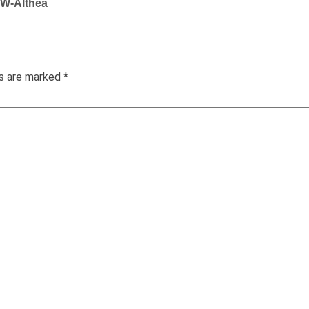
MW-Althea
ds are marked
*