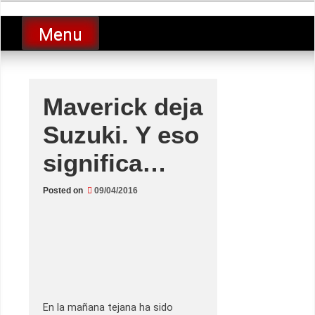
Skip
luciolopezgp
to
Lucio Lopez GP
Menu
content
Maverick deja
Suzuki. Y eso
significa…
Posted on
09/04/2016
En la mañana tejana ha sido