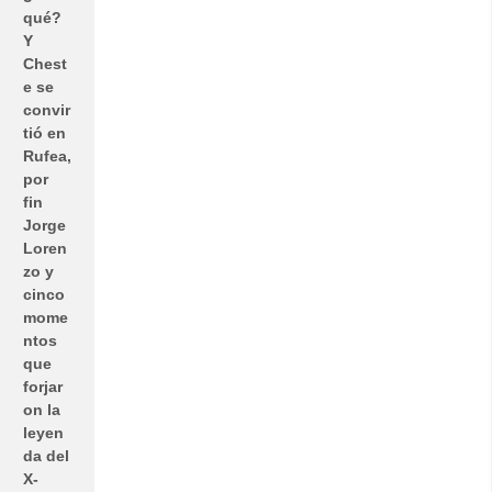
qué?
Y
Chest
e se
convir
tió en
Rufea,
por
fin
Jorge
Loren
zo y
cinco
mome
ntos
que
forjar
on la
leyen
da del
X-