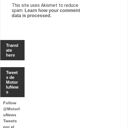
This site uses Akismet to reduce
spam.
Learn how your comment
data is processed.
Transl
ate
here
Tweet
s de
Motor
luNew
s
Follow
@Motorl
uNews
Tweets
por el