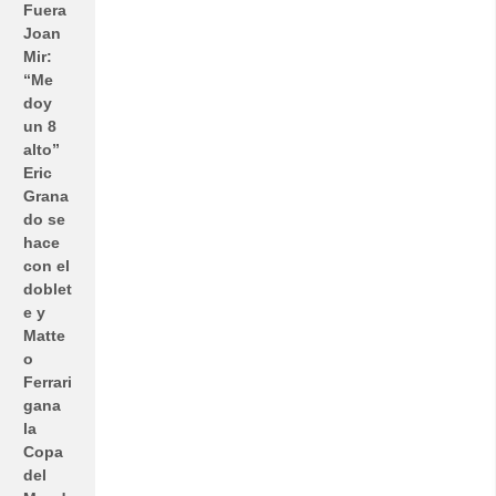
Fuera
Joan
Mir:
“Me
doy
un 8
alto”
Eric
Grana
do se
hace
con el
doblet
e y
Matte
o
Ferrari
gana
la
Copa
del