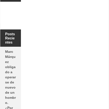
Posts
Recie
ntes
Marc
Márqu
ez
obliga
do a
operar
se de
nuevo
de un
hombr
o.
¿Por