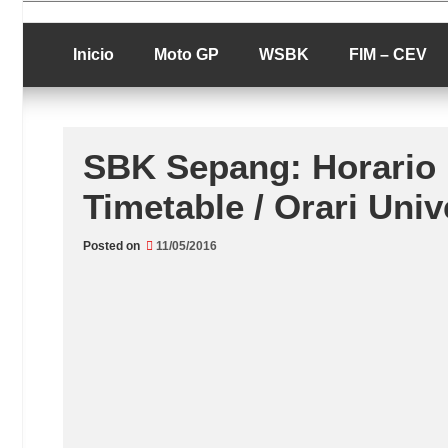
Skip
luciolopezgp
to
Lucio Lopez G
content
Inicio
Moto GP
WSBK
FIM – CEV
SBK Sepang: Horario U
Timetable / Orari Univ
Posted on
11/05/2016