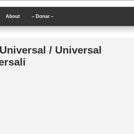
P
About
– Donar –
niversal / Universal
ersali