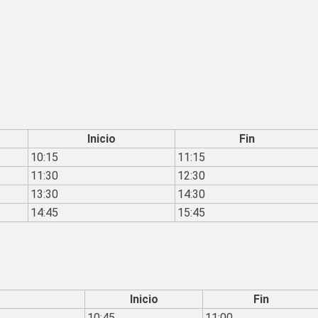
Inicio
Fin
10:15
11:15
11:30
12:30
13:30
14:30
14:45
15:45
Inicio
Fin
10:45
11:00