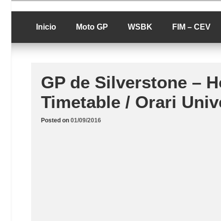
Skip
luciolopezgp
to
Lucio Lopez G
content
Inicio
Moto GP
WSBK
FIM – CEV
GP de Silverstone – Ho
Timetable / Orari Univ
Posted on
01/09/2016