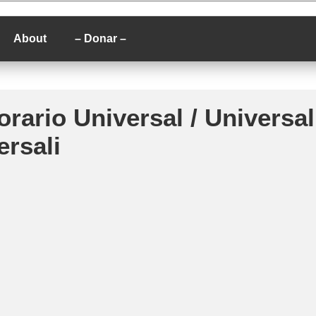
P
About
– Donar –
rario Universal / Universal
ersali