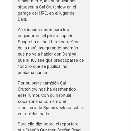
rápidamente, las suposiciones
situasen a Cal Crutchlow en el
garage del HRC, en el lugar de
Dani.
Afortunadamente para los
seguidores del piloto español
Suppo ha dicho literalmente”me
da la risa”, asegurando además
que no va a hablar con Dani ya
que si tuviese que preocuparse de
todo lo que se publica, no
acabaría nunca.
Por su parte también Cal
Crutchlow nos ha desmentido
este rumor. Con su habitual
socarronería comentó el
reportero de Speedweek no sabía
en realidad nada.
Para ello dijo sobre el reportero
que “según Gunther, Stefan Bradl