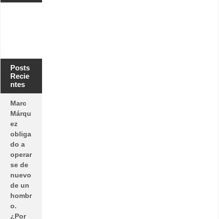
Posts
Recie
ntes
Marc
Márqu
ez
obliga
do a
operar
se de
nuevo
de un
hombr
o.
¿Por