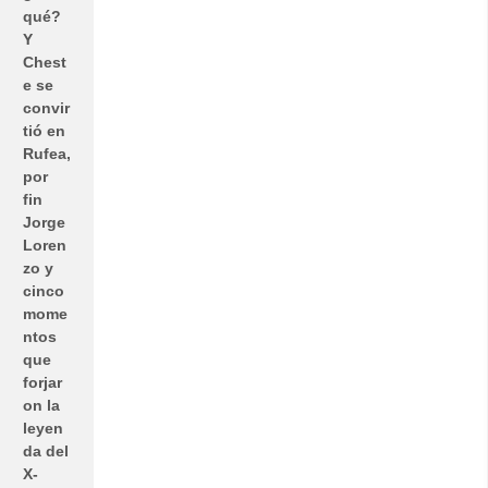
qué?
Y
Chest
e se
convir
tió en
Rufea,
por
fin
Jorge
Loren
zo y
cinco
mome
ntos
que
forjar
on la
leyen
da del
X-