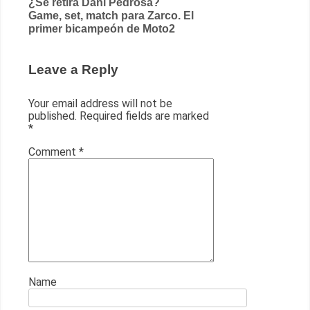
Post
¿Se retira Dani Pedrosa?
Game, set, match para Zarco. El
navigation
primer bicampeón de Moto2
Leave a Reply
Your email address will not be
published.
Required fields are marked
*
Comment
*
Name