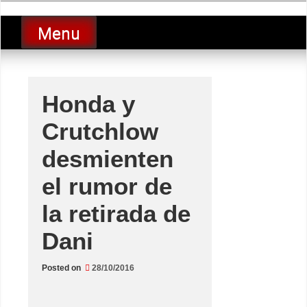
Skip
luciolopezgp
to
Lucio Lopez GP
Menu
content
Honda y
Crutchlow
desmienten
el rumor de
la retirada de
Dani
Posted on
28/10/2016