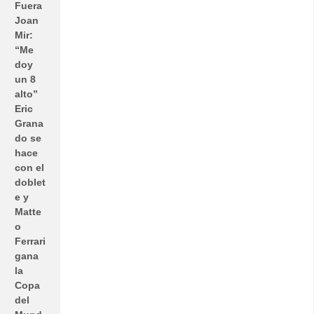
Fuera
Joan
Mir:
“Me
doy
un 8
alto”
Eric
Grana
do se
hace
con el
doblet
e y
Matte
o
Ferrari
gana
la
Copa
del