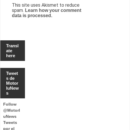
This site uses Akismet to reduce
spam.
Learn how your comment
data is processed.
Transl
ate
here
Tweet
s de
Motor
luNew
s
Follow
@Motorl
uNews
Tweets
por el