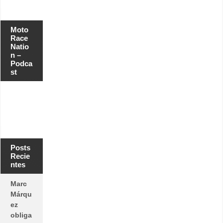
Moto
Race
Natio
n –
Podca
st
Posts
Recie
ntes
Marc
Márqu
ez
obliga