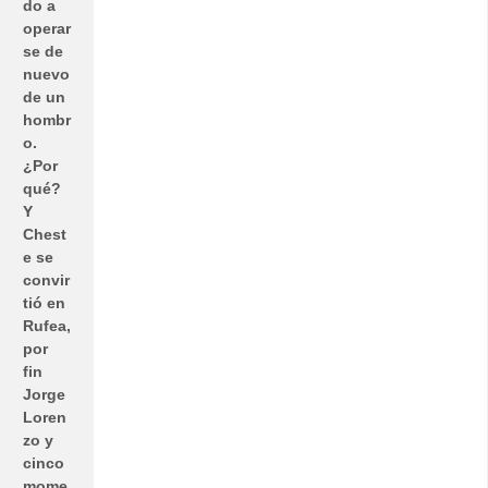
do a
operar
se de
nuevo
de un
hombr
o.
¿Por
qué?
Y
Chest
e se
convir
tió en
Rufea,
por
fin
Jorge
Loren
zo y
cinco
mome