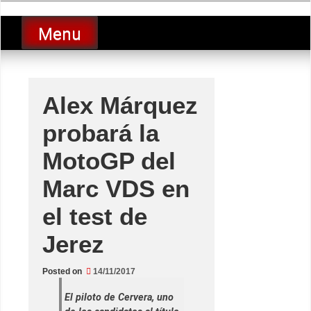
Skip
luciolopezgp
to
Lucio Lopez GP
Menu
content
Alex Márquez
probará la
MotoGP del
Marc VDS en
el test de
Jerez
Posted on
14/11/2017
El piloto de Cervera, uno