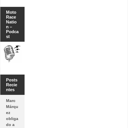
Moto
Race
Natio
n –
Podca
st
Posts
Recie
ntes
Marc
Márqu
ez
obliga
do a