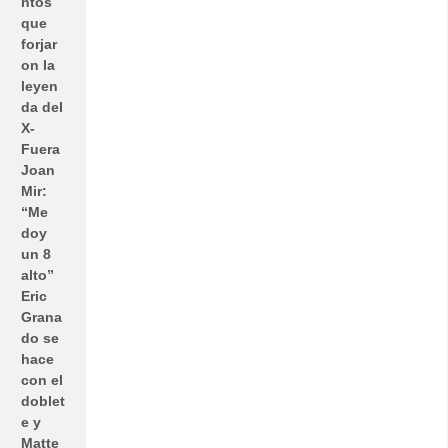
ntos
que
forjar
on la
leyen
da del
X-
Fuera
Joan
Mir:
“Me
doy
un 8
alto”
Eric
Grana
do se
hace
con el
doblet
e y
Matte