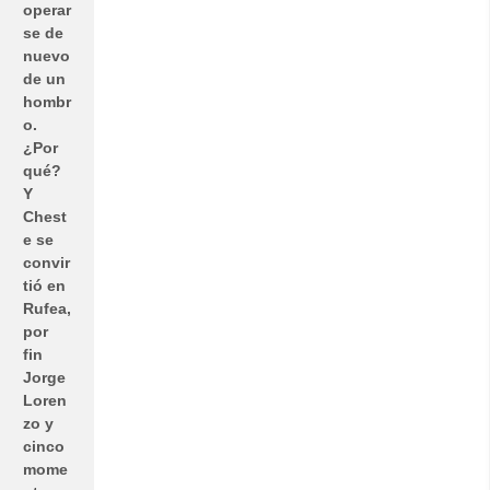
operar
se de
nuevo
de un
hombr
o.
¿Por
qué?
Y
Chest
e se
convir
tió en
Rufea,
por
fin
Jorge
Loren
zo y
cinco
mome