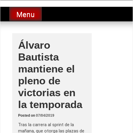
Skip
luciolopezgp
to
Lucio Lopez GP
Menu
content
Álvaro
Bautista
mantiene el
pleno de
victorias en
la temporada
Posted on
07/04/2019
Tras la carrera al sprint de la
mañana, que otorga las plazas de