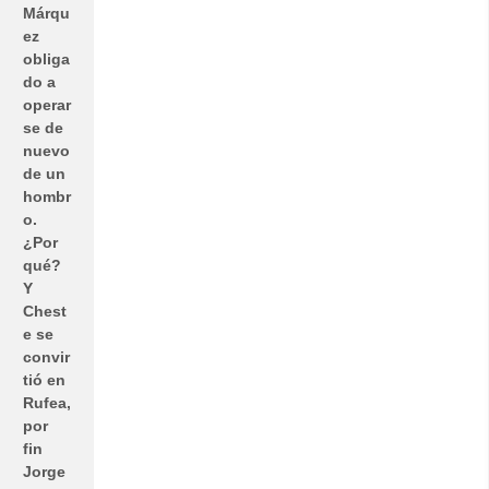
Márqu
ez
obliga
do a
operar
se de
nuevo
de un
hombr
o.
¿Por
qué?
Y
Chest
e se
convir
tió en
Rufea,
por
fin
Jorge