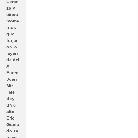
Loren
zo y
cinco
mome
ntos
que
forjar
on la
leyen
da del
X-
Fuera
Joan
Mir:
“Me
doy
un 8
alto”
Eric
Grana
do se
hace