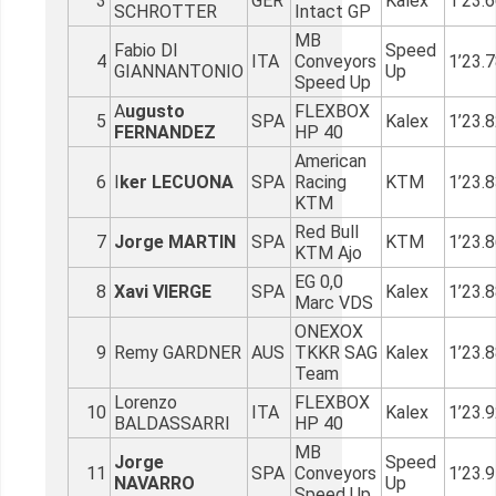
3
GER
Kalex
1’23.
SCHROTTER
Intact GP
MB
Fabio DI
Speed
4
ITA
Conveyors
1’23.
GIANNANTONIO
Up
Speed Up
A
ugusto
FLEXBOX
5
SPA
Kalex
1’23.
FERNANDEZ
HP 40
American
6
I
ker LECUONA
SPA
Racing
KTM
1’23.
KTM
Red Bull
7
Jorge MARTIN
SPA
KTM
1’23.
KTM Ajo
EG 0,0
8
Xavi VIERGE
SPA
Kalex
1’23.
Marc VDS
ONEXOX
9
Remy GARDNER
AUS
TKKR SAG
Kalex
1’23.
Team
Lorenzo
FLEXBOX
10
ITA
Kalex
1’23.
BALDASSARRI
HP 40
MB
Jorge
Speed
11
SPA
Conveyors
1’23.
NAVARRO
Up
Speed Up