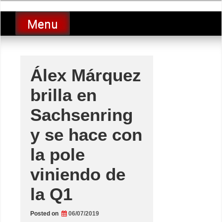
Skip
luciolopezgp
to
Lucio Lopez GP
Menu
content
Álex Márquez
brilla en
Sachsenring
y se hace con
la pole
viniendo de
la Q1
Posted on
06/07/2019