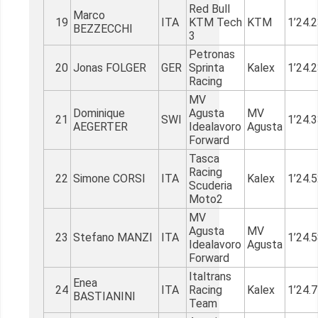
Red Bull
Marco
19
ITA
KTM Tech
KTM
1’24.
BEZZECCHI
3
Petronas
20
Jonas FOLGER
GER
Sprinta
Kalex
1’24.
Racing
MV
Dominique
Agusta
MV
21
SWI
1’24.
AEGERTER
Idealavoro
Agusta
Forward
Tasca
Racing
22
Simone CORSI
ITA
Kalex
1’24.
Scuderia
Moto2
MV
Agusta
MV
23
Stefano MANZI
ITA
1’24.
Idealavoro
Agusta
Forward
Italtrans
Enea
24
ITA
Racing
Kalex
1’24.
BASTIANINI
Team