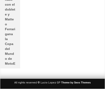
con el
doblet
e y
Matte
o
Ferrari
gana
la
Copa
del
Mund
o de
MotoE
All rights reserved © Lucio Lopez GP
Theme by Seos Themes