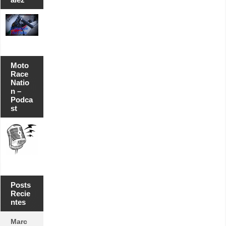
Moto
Race
Natio
n –
Podca
st
Posts
Recie
ntes
Marc