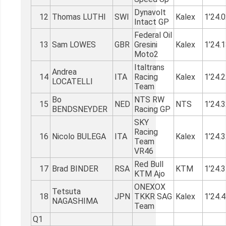
Dynavolt
12
Thomas LUTHI
SWI
Kalex
1’24.
Intact GP
Federal Oil
13
Sam LOWES
GBR
Gresini
Kalex
1’24.
Moto2
Italtrans
Andrea
14
ITA
Racing
Kalex
1’24.
LOCATELLI
Team
Bo
NTS RW
15
NED
NTS
1’24.
BENDSNEYDER
Racing GP
SKY
Racing
16
Nicolo BULEGA
ITA
Kalex
1’24.
Team
VR46
Red Bull
17
Brad BINDER
RSA
KTM
1’24.
KTM Ajo
ONEXOX
Tetsuta
18
JPN
TKKR SAG
Kalex
1’24.
NAGASHIMA
Team
Q1