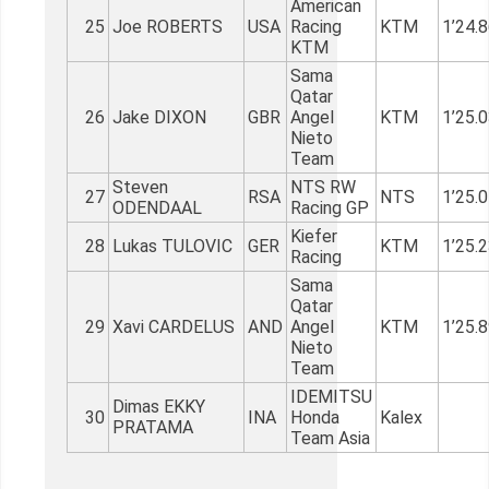
American
25
Joe ROBERTS
USA
Racing
KTM
1’24.
KTM
Sama
Qatar
26
Jake DIXON
GBR
Angel
KTM
1’25.
Nieto
Team
Steven
NTS RW
27
RSA
NTS
1’25.
ODENDAAL
Racing GP
Kiefer
28
Lukas TULOVIC
GER
KTM
1’25.
Racing
Sama
Qatar
29
Xavi CARDELUS
AND
Angel
KTM
1’25.
Nieto
Team
IDEMITSU
Dimas EKKY
30
INA
Honda
Kalex
PRATAMA
Team Asia