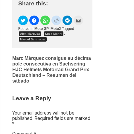
Share this:
Posted in
Moto GP
,
Moto2
Tagged
,
,
Alex Marquez
Luca Marini
Marcel Schrrotter
Post
Marc Márquez consigue su décima
pole consecutiva en Sachsering
navigation
HJC Helmets Motorrad Grand Prix
Deutschland – Resumen del
sábado
Leave a Reply
Your email address will not be
published.
Required fields are marked
*
Comment
*