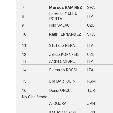
7
Marcos RAMIREZ
SPA
Lorenzo DALLA
8
ITA
PORTA
9
Filip SALAC
CZE
10
Raul FERNANDEZ
SPA
11
Stefano NEPA
ITA
12
Jakub KORNFEIL
CZE
13
Andrea MIGNO
ITA
14
Riccardo ROSSI
ITA
15
Elia BARTOLINI
RSM
16
Deniz ONCU
TUR
No Clasificado
Ai OGURA
JPN
Kazuki MASAKI
JPN