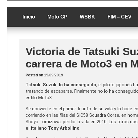
Skip
luciolopezgp
to
Lucio Lopez G
content
Inicio
Moto GP
WSBK
FIM – CEV
Victoria de Tatsuki S
carrera de Moto3 en 
Posted on
15/09/2019
Tatsuki Suzuki lo ha conseguido
, el piloto japonés 
tratando de escaparse. Finalmente no lo ha conseguid
estilo Moto3.
Se convierte en el primer triunfo de su vida y lo hace e
corriendo en las filas del SIC58 Squadra Corse, en home
Shoya Tomizawa, perdió la vida en 2010. Los otros do
el italiano Tony Arbollino
.