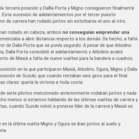
la tercera posición y Dallla Porta y Migno consiguieron finalmente
e. Esta sucesión de adelantamientos por el tercer puesto
no de carrera han rodado juntos sin estorbarse el uno al otro.
e han rodado en cabeza, ambos
no conseguían emprender una
omenzaba a abrir distancia respecto a los demás. De hecho, a falta
or de Dalla Porta que se ponía segundo. A pesar de que Arbolino
a, Dalla Porta consolidó el adelantamiento y Arbolino acabó
nto de Masiá a falta de nueve vueltas para la bandera a cuadros.
sición en la que participaron Masiá, Arbolino, Ogura, Migno y Dalla
sición de Suzuki, que cuando restaban seis giros para el final
as claras: quería la victoria a toda costa.
o de siete pilotos mencionado anteriormente rodaban juntos y nada
ho menos si estamos hablando de las últimas vueltas de carrera y
ltas, cuando Suzuki volvió a ponerse líder de la carrera y Masiá se
en la última vuelta Migno y Ogura se iban juntos al suelo y
ria.