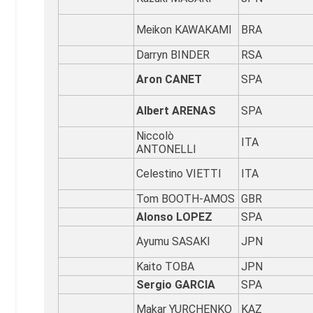
Meikon KAWAKAMI
BRA
Darryn BINDER
RSA
Aron CANET
SPA
Albert ARENAS
SPA
Niccolò
ITA
ANTONELLI
Celestino VIETTI
ITA
Tom BOOTH-AMOS
GBR
Alonso LOPEZ
SPA
Ayumu SASAKI
JPN
Kaito TOBA
JPN
Sergio GARCIA
SPA
Makar YURCHENKO
KAZ