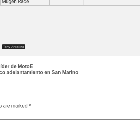
Mugen Race
,
Tony Arbolino
 líder de MotoE
ico adelantamiento en San Marino
ds are marked
*