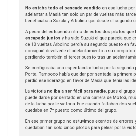
No estaba todo el pescado vendido
en esa lucha por 
adelantar a Masiá tan solo un par de vueltas más tard
beneficiaba a Suzuki y Arbolino que desde el segundo u
A pesar del estupendo ritmo de estos dos pilotos qu
escapada juntos
y ha sido Suzuki el que parecía que c
de 10 vueltas Arbolino perdía su segundo puesto en fav
consiguió devolverle el adelantamiento a su compatriot
perdiendo también el tercer puesto tras un adelantamie
Se configuraba una espectacular lucha por la segunda po
Porta. Tampoco había que dar por sentada la primera po
perdió ese liderazgo en favor de Masiá que tenía las ide
La victoria
no iba a ser fácil para nadie
, pues el grup
puede darse por sentado en una carrera de Moto3, muc
de la lucha por le victoria. Fue cuando faltaban dos vue
quedaba en 7º puesto como último del grupo.
En ese primer grupo no estuvimos exentos de errores y 
quedaban tan solo cinco pilotos para pelear por la victo