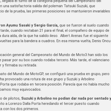
 llegaba el turno de la categoría pequeña del Campeonato del
na satisfactoria salida del poleman Tatsuki Suzuki, que
io de la prueba, las primeras posiciones se mantuvieron invariables
ron Ayumu Sasaki y Sergio García,
que se fueron al suelo cuando
tarde, cuando restaban 21 para el final, el compañero de equipo de
 dura aída, de la que ha salido ileso. Albert Arenas fue el siguiente
vueltas para la bandera a cuadros. En esa misma vuelta, Denis Oncu
ificación general del Campeonato del Mundo de Moto3 han sido los
 pasar por su box cuando rodaba tercero. Más tarde, el valenciano
r y firmaba su retirada.
ato del Mundo de MotoGP, se configuró una prueba en grupo, pero
 ha provocado una rotura de ese grupo y Suzuki y Arbolino
 Porta que rodaba en tercera posición. Parecía que no había mucho
tábamos muy equivocados.
o de pilotos,
Suzuki y Arbolino no podían dar nada por sentado 
to a Lorenzo Dalla Porta heredando el tercer puesto cuando
ia con los dos primeros.