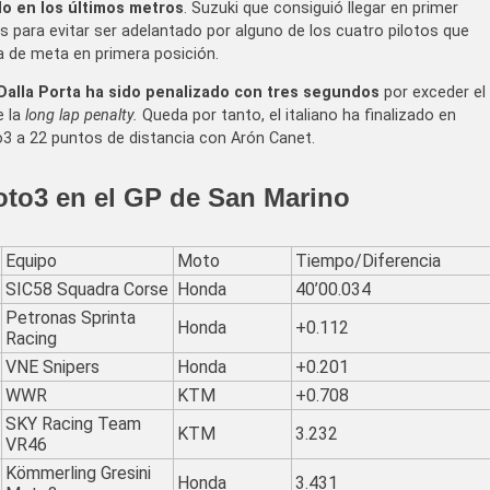
do en los últimos metros
. Suzuki que consiguió llegar en primer
s para evitar ser adelantado por alguno de los cuatro pilotos que
ea de meta en primera posición.
alla Porta ha sido penalizado con tres segundos
por exceder el
e la
long lap penalty.
Queda por tanto, el italiano ha finalizado en
to3 a 22 puntos de distancia con Arón Canet.
Moto3 en el GP de San Marino
Equipo
Moto
Tiempo/Diferencia
SIC58 Squadra Corse
Honda
40’00.034
Petronas Sprinta
Honda
+0.112
Racing
VNE Snipers
Honda
+0.201
WWR
KTM
+0.708
SKY Racing Team
KTM
3.232
VR46
Kömmerling Gresini
Honda
3.431