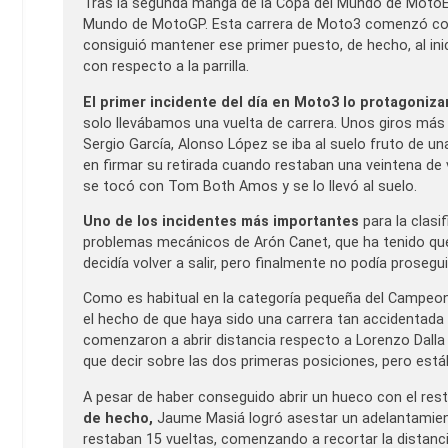
Tras la segunda manga de la Copa del Mundo de MotoE,
Mundo de MotoGP. Esta carrera de Moto3 comenzó con u
consiguió mantener ese primer puesto, de hecho, al inic
con respecto a la parrilla.
El primer incidente del día en Moto3 lo protagoniza
solo llevábamos una vuelta de carrera. Unos giros más 
Sergio García, Alonso López se iba al suelo fruto de una
en firmar su retirada cuando restaban una veintena de 
se tocó con Tom Both Amos y se lo llevó al suelo.
Uno de los incidentes más importantes
para la clas
problemas mecánicos de Arón Canet, que ha tenido que
decidía volver a salir, pero finalmente no podía prosegui
Como es habitual en la categoría pequeña del Campeon
el hecho de que haya sido una carrera tan accidentada
comenzaron a abrir distancia respecto a Lorenzo Dalla
que decir sobre las dos primeras posiciones, pero es
A pesar de haber conseguido abrir un hueco con el rest
de hecho,
Jaume Masiá logró asestar un adelantamien
restaban 15 vueltas, comenzando a recortar la distanc