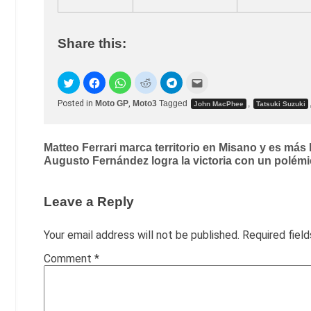
Share this:
Posted in
Moto GP
,
Moto3
Tagged
,
John MacPhee
Tatsuki Suzuki
Post
Matteo Ferrari marca territorio en Misano y es más
Augusto Fernández logra la victoria con un polém
navigation
Leave a Reply
Your email address will not be published.
Required fiel
Comment
*