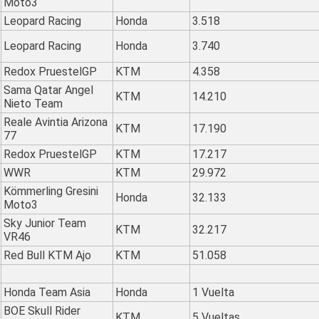
Moto3
Leopard Racing
Honda
3.518
Leopard Racing
Honda
3.740
Redox PruestelGP
KTM
4.358
Sama Qatar Angel
KTM
14.210
Nieto Team
Reale Avintia Arizona
KTM
17.190
77
Redox PruestelGP
KTM
17.217
WWR
KTM
29.972
Kömmerling Gresini
Honda
32.133
Moto3
Sky Junior Team
KTM
32.217
VR46
Red Bull KTM Ajo
KTM
51.058
Honda Team Asia
Honda
1 Vuelta
BOE Skull Rider
KTM
5 Vueltas