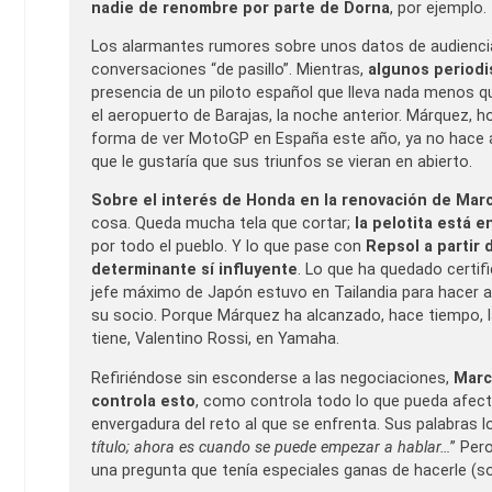
nadie de renombre por parte de Dorna
, por ejemplo.
Los alarmantes rumores sobre unos datos de audiencia
conversaciones “de pasillo”. Mientras,
algunos periodi
presencia de un piloto español que lleva nada menos 
el aeropuerto de Barajas, la noche anterior. Márquez, 
forma de ver MotoGP en España este año, ya no hace 
que le gustaría que sus triunfos se vieran en abierto.
Sobre el interés de Honda en la renovación de Ma
cosa. Queda mucha tela que cortar;
la pelotita está 
por todo el pueblo. Y lo que pase con
Repsol a partir 
determinante sí influyente
. Lo que ha quedado certif
jefe máximo de Japón estuvo en Tailandia para hacer 
su socio. Porque Márquez ha alcanzado, hace tiempo, 
tiene, Valentino Rossi, en Yamaha.
Refiriéndose sin esconderse a las negociaciones,
Marc 
controla esto
, como controla todo lo que pueda afect
envergadura del reto al que se enfrenta. Sus palabras lo 
título; ahora es cuando se puede empezar a hablar…
” Per
una pregunta que tenía especiales ganas de hacerle (s