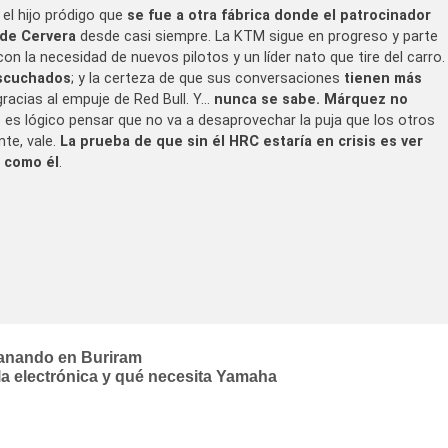
, el hijo pródigo que
se fue a otra fábrica donde el patrocinador
 de Cervera
desde casi siempre. La KTM sigue en progreso y parte
on la necesidad de nuevos pilotos y un líder nato que tire del carro.
escuchados
; y la certeza de que sus conversaciones
tienen más
 gracias al empuje de Red Bull. Y…
nunca se sabe. Márquez no
o es lógico pensar que no va a desaprovechar la puja que los otros
nte, vale.
La prueba de que sin él HRC estaría en crisis es ver
o como él
.
ganando en Buriram
la electrónica y qué necesita Yamaha