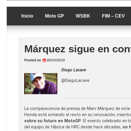
Skip
luciolopezgp
to
Lucio Lopez G
content
Inicio
Moto GP
WSBK
FIM – CEV
Márquez sigue en con
Posted on
08/10/2019
Diego Lacave
@DiegoLacave
La comparecencia de prensa de Marc Márquez de este m
Honda está echando el resto en su renovación; mient
sobre su futuro en MotoGP
. El evento celebrado en l
del equipo de fábrica de HRC desde hace décadas,
no h