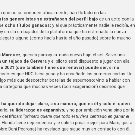
 que no se conocen oficialmente, han flotado en las
stas generalistas se extrañaban del perfil bajo
de un acto con la
que
ocho títulos ganados;
y al que prácticamente nadie le recibía, en
hoy en día embajador de la plataforma que ha estrenado la nueva
alegato alguno (como hacía hasta el año pasado) sobre lo mucho
rc Márquez
, querida parroquia: nada nuevo bajo el sol. Salvo una
en un tejado de Cervera
y el piloto está dispuesto a jugar con ella
de 2021 (que también tiene que renovar) puede ser, si no
icado es que HRC tiene prisa y ha enseñado las primeras cartas. Un
algo más que descorchar botellas de espumoso: vino a hablar con
la categoría que muchas veces (con exageración) decimos que
ha querido dejar claro, a su manera, que es él y solo él quien
arle:
su liderazgo es expansivo
; y no por ambición vana sino por la
certifican: “
primero quería que todo estuviera centrado en ganar el
o Honda tiene dependencia y le sale la prisa: mejor para Marc; que a
obre Dani Pedrosa) ha revelado que sigue muy en contacto con él.