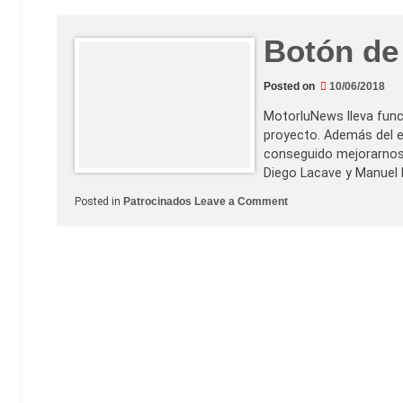
r
e
d
a
Botón de
c
c
i
Posted on
10/06/2018
ó
n
c
MotorluNews lleva fun
r
proyecto. Además del e
e
c
conseguido mejorarnos 
e
Diego Lacave y Manuel
c
o
o
Posted in
Patrocinados
Leave a Comment
n
n
S
B
a
o
r
t
a
ó
M
n
o
d
n
e
t
d
o
o
r
n
o
a
t
i
v
o