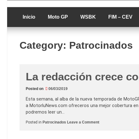
Skip
luciolopezgp
to
Lucio Lopez G
content
Inicio
Moto GP
WSBK
FIM – CEV
Category:
Patrocinados
La redacción crece c
Posted on
06/03/2019
Esta semana, al alba de la nueva temporada de MotoGP
a MotorluNews.com ofreceros una mejor cobertura en l
podremos leer un…
o
Posted in
Patrocinados
Leave a Comment
n
L
a