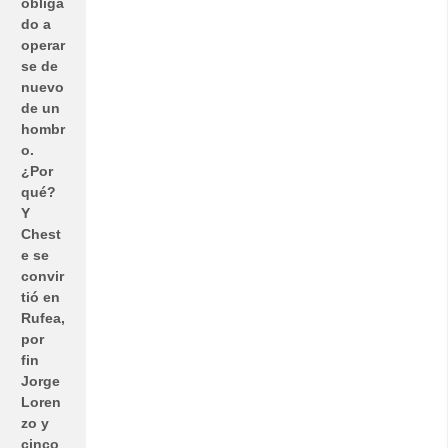
obliga
do a
operar
se de
nuevo
de un
hombr
o.
¿Por
qué?
Y
Chest
e se
convir
tió en
Rufea,
por
fin
Jorge
Loren
zo y
cinco