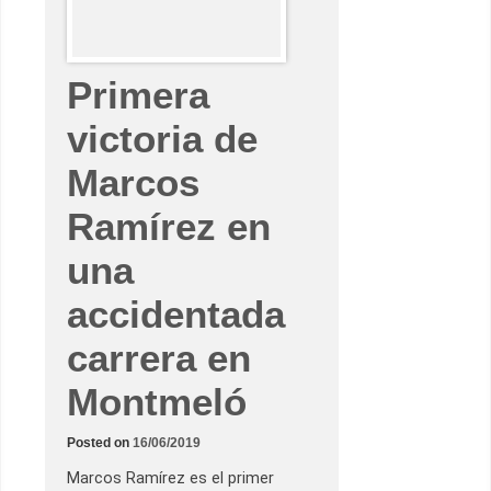
t
t
i
e
s
t
Primera
r
e
n
victoria de
a
s
Marcos
u
c
a
Ramírez en
s
i
l
una
l
e
r
accidentada
o
d
e
carrera en
p
o
l
Montmeló
e
s
e
Posted on
16/06/2019
n
T
Marcos Ramírez es el primer
a