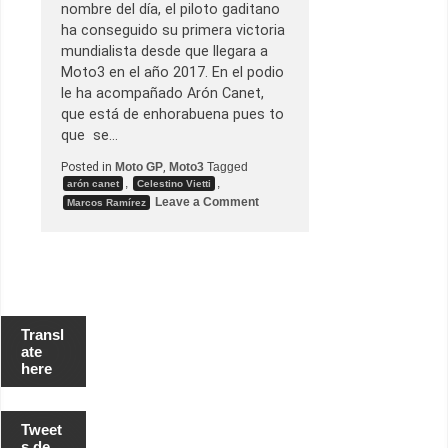
i
nombre del día, el piloto gaditano
l
ha conseguido su primera victoria
a
n
mundialista desde que llegara a
d
Moto3 en el año 2017. En el podio
i
a
le ha acompañado Arón Canet,
que está de enhorabuena pues to
que se…
Posted in
Moto GP
,
Moto3
Tagged
,
,
arón canet
Celestino Vietti
o
Leave a Comment
Marcos Ramírez
n
P
r
i
m
e
r
a
v
Transl
i
ate
c
here
t
o
r
i
a
Tweet
d
s de