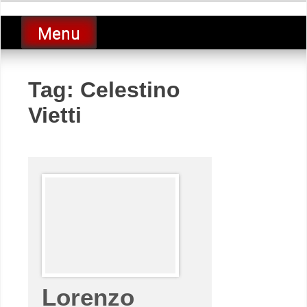
Skip
luciolopezgp
to
Lucio Lopez GP
Menu
content
Tag:
Celestino
Vietti
Lorenzo