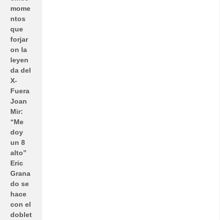
mome
ntos
que
forjar
on la
leyen
da del
X-
Fuera
Joan
Mir:
“Me
doy
un 8
alto”
Eric
Grana
do se
hace
con el
doblet