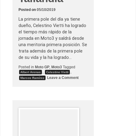
u
s
r
Posted on
05/10/2019
i
v
La primera pole del día ya tiene
a
dueño, Celestino Vietti ha logrado
l
e
el tiempo más rápido de la
s
jornada en Moto3 y saldrá desde
n
a
una meritoria primera posición. Se
u
trata además de la primera pole
f
r
de su vida y la ha logrado…
a
g
Posted in
Moto GP
,
Moto3
Tagged
a
,
,
n
Albert Arenas
Celestino Vietti
o
Leave a Comment
Marcos Ramírez
n
C
e
l
e
s
t
i
n
o
V
i
e