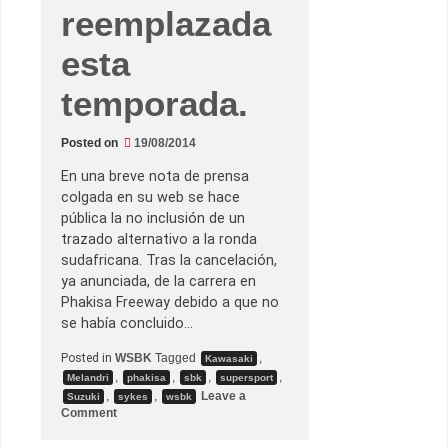
reemplazada
esta
temporada.
Posted on
19/08/2014
En una breve nota de prensa
colgada en su web se hace
pública la no inclusión de un
trazado alternativo a la ronda
sudafricana. Tras la cancelación,
ya anunciada, de la carrera en
Phakisa Freeway debido a que no
se había concluido…
Posted in
WSBK
Tagged
,
Kawasaki
,
,
,
,
Melandri
phakisa
sbk
supersport
,
,
Leave a
Suzuki
sykes
wsbk
o
Comment
n
L