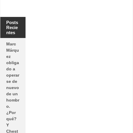
m
p
o
r
a
Posts
d
a
Recie
.
ntes
Marc
Márqu
ez
obliga
do a
operar
se de
nuevo
de un
hombr
o.
¿Por
qué?
Y
Chest