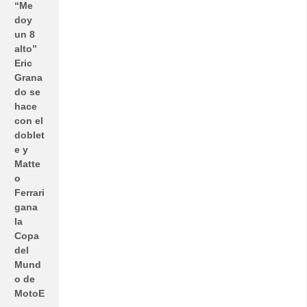
“Me
doy
un 8
alto”
Eric
Grana
do se
hace
con el
doblet
e y
Matte
o
Ferrari
gana
la
Copa
del
Mund
o de
MotoE