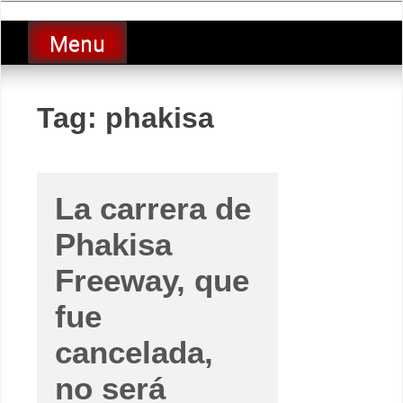
Skip
luciolopezgp
to
Lucio Lopez GP
Menu
content
Tag:
phakisa
La carrera de
Phakisa
Freeway, que
fue
cancelada,
no será