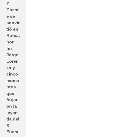
Y
Chest
e se
convir
tió en
Rufea,
por
fin
Jorge
Loren
zo y
cinco
mome
ntos
que
forjar
on la
leyen
da del
X-
Fuera