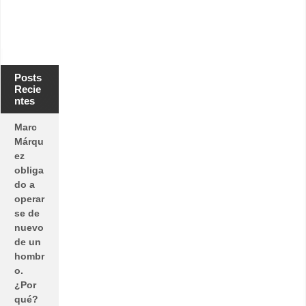
Posts
Recie
ntes
Marc
Márqu
ez
obliga
do a
operar
se de
nuevo
de un
hombr
o.
¿Por
qué?