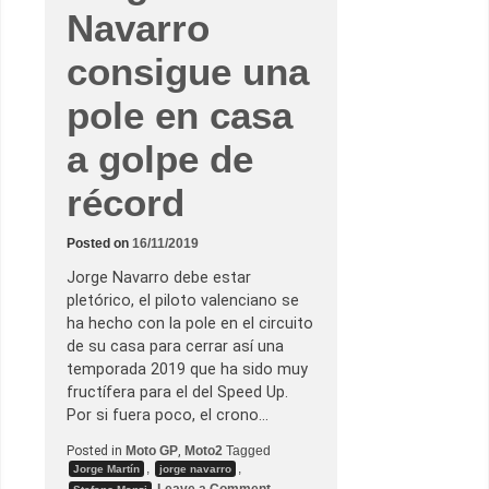
Navarro
consigue una
pole en casa
a golpe de
récord
Posted on
16/11/2019
Jorge Navarro debe estar
pletórico, el piloto valenciano se
ha hecho con la pole en el circuito
de su casa para cerrar así una
temporada 2019 que ha sido muy
fructífera para el del Speed Up.
Por si fuera poco, el crono…
Posted in
Moto GP
,
Moto2
Tagged
,
,
Jorge Martín
jorge navarro
o
Leave a Comment