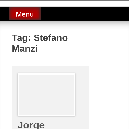
Skip
luciolopezgp
to
Lucio Lopez GP
Menu
content
Tag:
Stefano
Manzi
Jorge