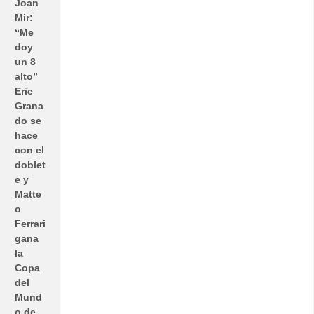
Joan
Mir:
“Me
doy
un 8
alto”
Eric
Grana
do se
hace
con el
doblet
e y
Matte
o
Ferrari
gana
la
Copa
del
Mund
o de