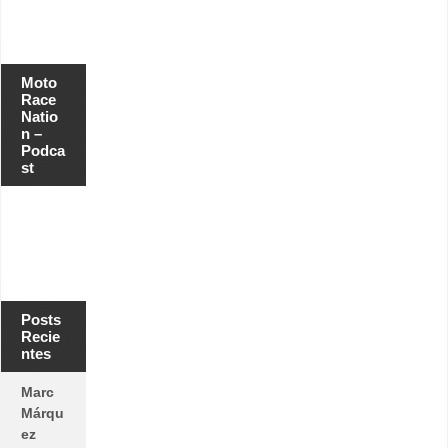
Moto
Race
Natio
n –
Podca
st
Posts
Recie
ntes
Marc
Márqu
ez