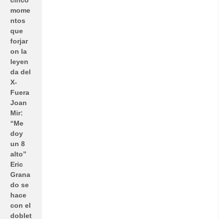
mome
ntos
que
forjar
on la
leyen
da del
X-
Fuera
Joan
Mir:
“Me
doy
un 8
alto”
Eric
Grana
do se
hace
con el
doblet