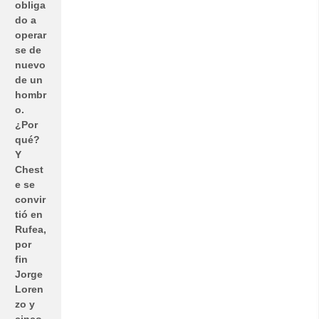
obliga
do a
operar
se de
nuevo
de un
hombr
o.
¿Por
qué?
Y
Chest
e se
convir
tió en
Rufea,
por
fin
Jorge
Loren
zo y
cinco