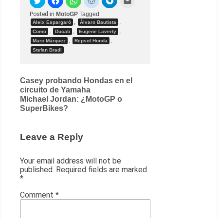
Posted in
MotoGP
Tagged
,
,
Aleix Espargaró
Álvaro Bautista
,
,
,
Como
Ducati
Eugene Laverty
,
,
Marc Márquez
Repsol Honda
Stefan Bradl
Post
Casey probando Hondas en el
circuito de Yamaha
navigation
Michael Jordan: ¿MotoGP o
SuperBikes?
Leave a Reply
Your email address will not be
published.
Required fields are marked
*
Comment
*