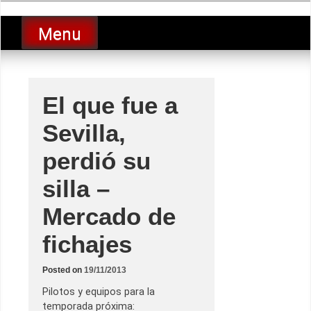
Skip
luciolopezgp
to
Lucio Lopez GP
Menu
content
El que fue a
Sevilla,
perdió su
silla –
Mercado de
fichajes
Posted on
19/11/2013
Pilotos y equipos para la
temporada próxima: