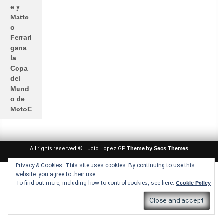
e y
Matte
o
Ferrari
gana
la
Copa
del
Mund
o de
MotoE
All rights reserved © Lucio Lopez GP
Theme by Seos Themes
Privacy & Cookies: This site uses cookies. By continuing to use this
website, you agree to their use.
To find out more, including how to control cookies, see here:
Cookie Policy