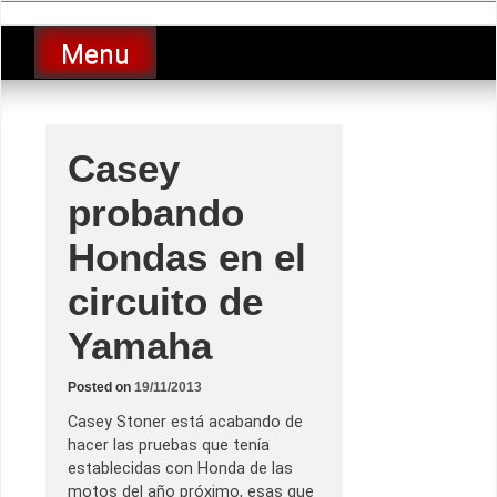
Skip
luciolopezgp
to
Lucio Lopez GP
Menu
content
Casey
probando
Hondas en el
circuito de
Yamaha
Posted on
19/11/2013
Casey Stoner está acabando de
hacer las pruebas que tenía
establecidas con Honda de las
motos del año próximo, esas que