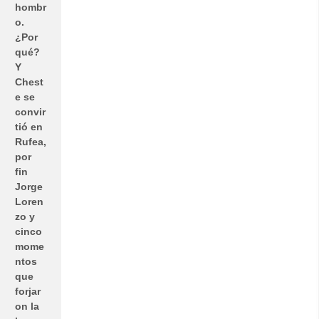
hombr
o.
¿Por
qué?
Y
Chest
e se
convir
tió en
Rufea,
por
fin
Jorge
Loren
zo y
cinco
mome
ntos
que
forjar
on la