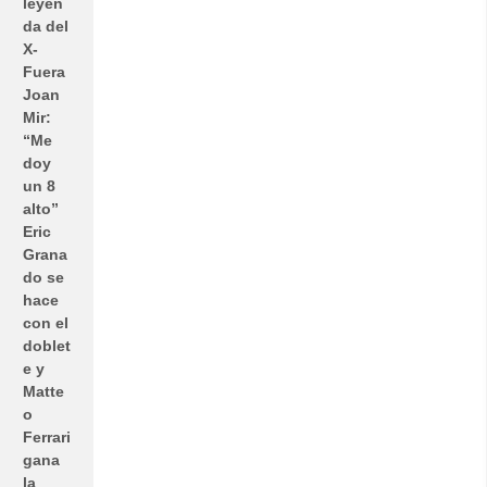
leyen
da del
X-
Fuera
Joan
Mir:
“Me
doy
un 8
alto”
Eric
Grana
do se
hace
con el
doblet
e y
Matte
o
Ferrari
gana
la