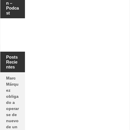
n –
Podca
st
Posts
Recie
ntes
Marc
Márqu
ez
obliga
do a
operar
se de
nuevo
de un