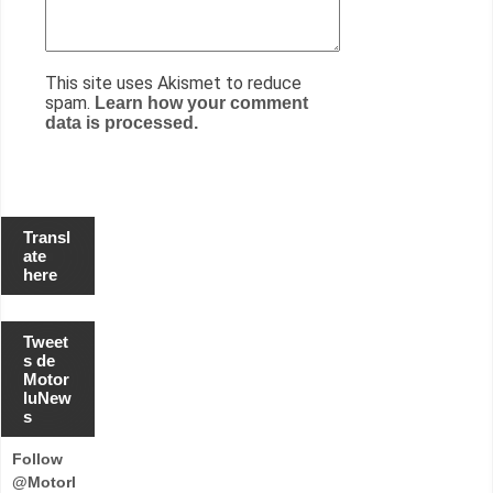
This site uses Akismet to reduce
spam.
Learn how your comment
data is processed.
Transl
ate
here
Tweet
s de
Motor
luNew
s
Follow
@Motorl