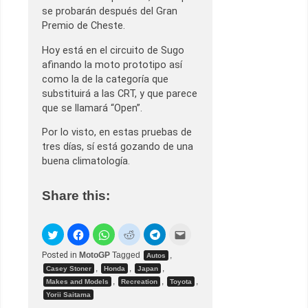
se probarán después del Gran
Premio de Cheste.
Hoy está en el circuito de Sugo
afinando la moto prototipo así
como la de la categoría que
substituirá a las CRT, y que parece
que se llamará “Open”.
Por lo visto, en estas pruebas de
tres días, sí está gozando de una
buena climatología.
Share this:
Posted in
MotoGP
Tagged
,
Autos
,
,
,
Casey Stoner
Honda
Japan
,
,
,
Makes and Models
Recreation
Toyota
Yorii Saitama