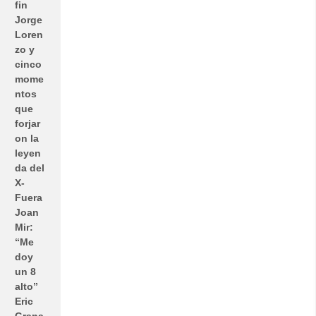
fin
Jorge
Loren
zo y
cinco
mome
ntos
que
forjar
on la
leyen
da del
X-
Fuera
Joan
Mir:
“Me
doy
un 8
alto”
Eric
Grana