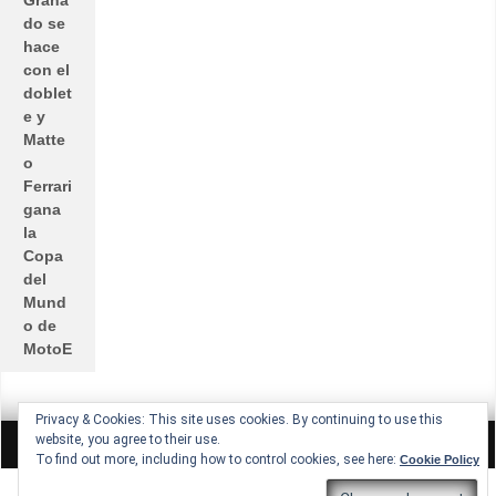
do se
hace
con el
doblet
e y
Matte
o
Ferrari
gana
la
Copa
del
Mund
o de
MotoE
Privacy & Cookies: This site uses cookies. By continuing to use this
All rights reserved © Lucio Lopez GP
Theme by Seos Themes
website, you agree to their use.
To find out more, including how to control cookies, see here:
Cookie Policy