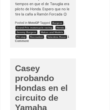
tiempos en que el de Tavuglia era
piloto de Honda. Espero que no le
tire la caña a Ramón Forcada 😉
Posted in
MotoGP
Tagged
,
Burgess
,
,
Grand Prix motorcycle racing
Honda
,
,
Jeremy Burgess
Makes and Models
,
,
1
Pit stop
Recreation
Valentino Rossi
o
Comment
n
R
o
s
s
i
s
Casey
e
d
probando
e
s
p
Hondas en el
i
d
e
circuito de
d
e
B
Yamaha
u
r