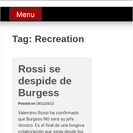
Skip
luciolopezgp
to
Lucio Lopez GP
Menu
content
Tag:
Recreation
Rossi se
despide de
Burgess
Posted on
19/11/2013
Valentino Rossi ha confirmado
que Burgess NO será su jefe
técnico. Es el final de una longeva
colaboración que venía desde los