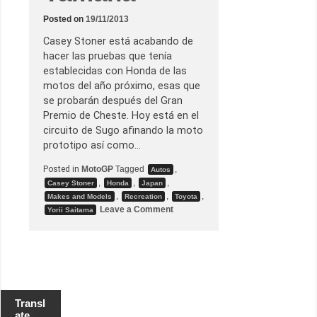
g
e
Posted on
19/11/2013
s
s
Casey Stoner está acabando de
hacer las pruebas que tenía
establecidas con Honda de las
motos del año próximo, esas que
se probarán después del Gran
Premio de Cheste. Hoy está en el
circuito de Sugo afinando la moto
prototipo así como…
Posted in
MotoGP
Tagged
,
Autos
,
,
,
Casey Stoner
Honda
Japan
,
,
,
Makes and Models
Recreation
Toyota
o
Leave a Comment
Yorii Saitama
n
C
a
s
e
y
p
r
o
Transl
b
ate
a