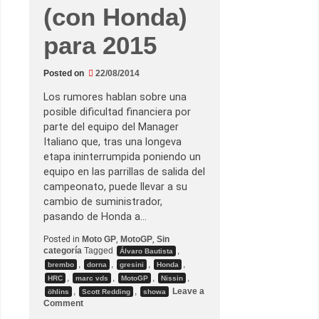
i
(con Honda)
l
o
t
para 2015
o
s
d
e
Posted on
22/08/2014
M
o
Los rumores hablan sobre una
t
posible dificultad financiera por
o
G
parte del equipo del Manager
P
Italiano que, tras una longeva
etapa ininterrumpida poniendo un
equipo en las parrillas de salida del
campeonato, puede llevar a su
cambio de suministrador,
pasando de Honda a…
Posted in
Moto GP
,
MotoGP
,
Sin
categoría
Tagged
,
Álvaro Bautista
,
,
,
,
brembo
dorna
gresini
Honda
,
,
,
,
HRC
marc vds
MotoGP
Nissin
,
,
Leave a
öhlins
Scott Redding
showa
o
Comment
n