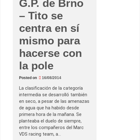
G.P. de Brno
B
r
n
– Tito se
o
–
P
centra en sí
e
d
mismo para
r
o
s
hacerse con
a
h
a
la pole
c
e
d
e
Posted on
16/08/2014
P
e
La clasificación de la categoría
d
r
intermedia se desarrolló también
o
en seco, a pesar de las amenazas
s
a
de agua que ha habido desde
p
primera hora de la mañana. Se
a
r
planteaba el duelo de siempre,
a
entre los compañeros del Marc
r
o
VDS racing team, a…
m