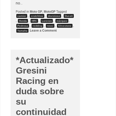
no…
Posted in
Moto GP
,
MotoGP
Tagged
,
,
,
camier
crutchlow
dovizioso
Ducati
,
,
,
,
,
Honda
HRC
Lorenzo
márquez
,
,
,
,
Pedrosa
redding
rossi
Silvestone
o
Leave a Comment
Yamaha
n
L
a
s
d
e
c
*Actualizado*
l
a
r
Gresini
a
c
i
Racing en
o
n
duda sobre
e
s
d
su
e
l
o
continuidad
s
p