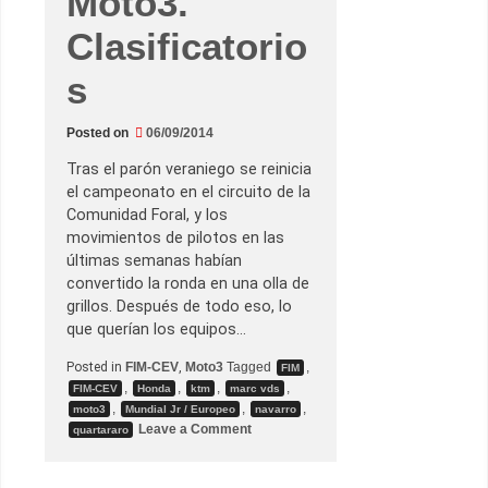
Moto3.
n
c
Clasificatorio
i
a
c
s
i
ó
n
(
Posted on
06/09/2014
e
n
Tras el parón veraniego se reinicia
M
o
el campeonato en el circuito de la
t
Comunidad Foral, y los
o
G
movimientos de pilotos en las
P
últimas semanas habían
)
convertido la ronda en una olla de
grillos. Después de todo eso, lo
que querían los equipos…
Posted in
FIM-CEV
,
Moto3
Tagged
,
FIM
,
,
,
,
FIM-CEV
Honda
ktm
marc vds
,
,
,
moto3
Mundial Jr / Europeo
navarro
o
Leave a Comment
quartararo
n
G
.
P