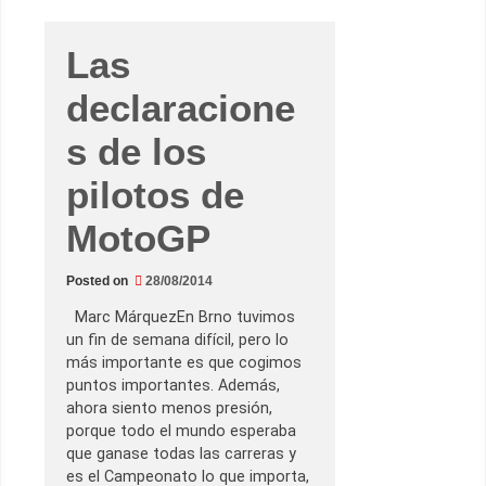
.
d
e
Las
N
a
v
declaracione
a
r
r
s de los
a
–
pilotos de
M
o
t
MotoGP
o
3
.
C
Posted on
28/08/2014
l
a
Marc MárquezEn Brno tuvimos
s
i
un fin de semana difícil, pero lo
f
más importante es que cogimos
i
c
puntos importantes. Además,
a
ahora siento menos presión,
t
o
porque todo el mundo esperaba
r
que ganase todas las carreras y
i
o
es el Campeonato lo que importa,
s