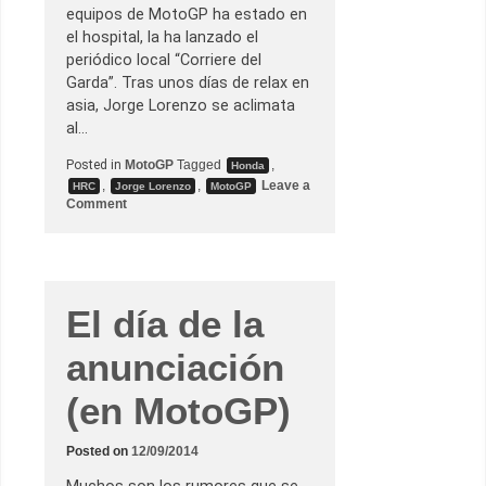
a
equipos de MotoGP ha estado en
s
el hospital, la ha lanzado el
u
n
periódico local “Corriere del
a
Garda”. Tras unos días de relax en
v
a
asia, Jorge Lorenzo se aclimata
s
al…
a
l
l
Posted in
MotoGP
Tagged
,
Honda
a
,
,
Leave a
HRC
Jorge Lorenzo
MotoGP
d
o
Comment
o
n
r
J
M
o
a
r
v
g
e
e
r
L
El día de la
i
o
c
r
k
anunciación
e
V
n
i
z
ñ
(en MotoGP)
o
a
e
l
n
e
e
s
Posted on
12/09/2014
l
h