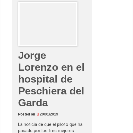
m
e
r
o
s
n
o
m
i
e
n
t
Jorge
e
n
–
Lorenzo en el
T
i
t
hospital de
o
R
a
Peschiera del
b
a
t
Garda
e
m
e
Posted on
20/01/2019
r
g
e
La noticia de que el piloto que ha
t
pasado por los tres mejores
r