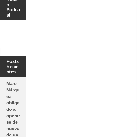
n –
Podca
st
Posts
Recie
ntes
Marc
Márqu
ez
obliga
do a
operar
se de
nuevo
de un