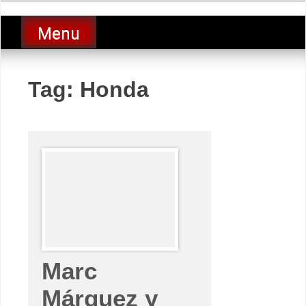
Skip
luciolopezgp
to
Lucio Lopez GP
Menu
content
Tag:
Honda
Marc
Márquez y