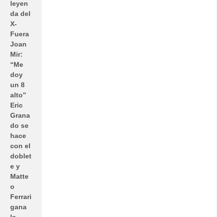
leyen
da del
X-
Fuera
Joan
Mir:
“Me
doy
un 8
alto”
Eric
Grana
do se
hace
con el
doblet
e y
Matte
o
Ferrari
gana
la