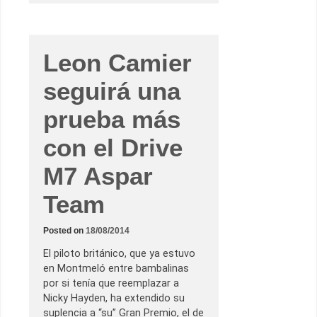
*
A
c
t
u
a
Leon Camier
l
i
seguirá una
z
a
d
prueba más
o
*
G
con el Drive
r
e
s
M7 Aspar
i
n
i
Team
R
a
c
Posted on
18/08/2014
i
n
g
El piloto británico, que ya estuvo
e
en Montmeló entre bambalinas
n
d
por si tenía que reemplazar a
u
Nicky Hayden, ha extendido su
d
a
suplencia a “su” Gran Premio, el de