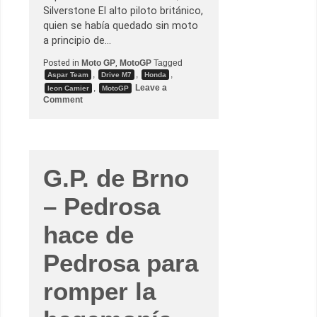
s
Silverstone El alto piloto británico,
o
b
quien se había quedado sin moto
r
a principio de…
e
s
Posted in
Moto GP
,
MotoGP
Tagged
u
c
,
,
,
Aspar Team
Drive M7
Honda
o
,
Leave a
leon Camier
MotoGP
n
o
Comment
t
n
i
L
n
e
u
o
i
n
d
C
a
a
G.P. de Brno
d
m
(
i
c
– Pedrosa
e
o
r
n
s
H
hace de
e
o
g
n
u
d
Pedrosa para
i
a
r
)
á
p
romper la
u
a
n
r
a
a