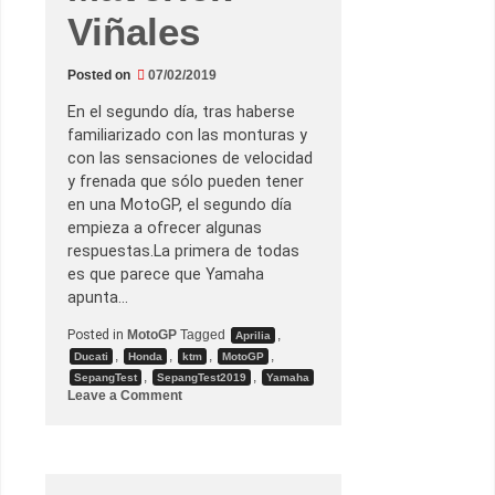
Viñales
Posted on
07/02/2019
En el segundo día, tras haberse
familiarizado con las monturas y
con las sensaciones de velocidad
y frenada que sólo pueden tener
en una MotoGP, el segundo día
empieza a ofrecer algunas
respuestas.La primera de todas
es que parece que Yamaha
apunta…
Posted in
MotoGP
Tagged
,
Aprilia
,
,
,
,
Ducati
Honda
ktm
MotoGP
,
,
SepangTest
SepangTest2019
Yamaha
o
Leave a Comment
n
L
o
s
n
ú