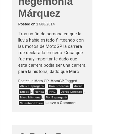
hegemonía
p
2
r
0
u
Márquez
1
e
5
b
a
Posted on
17/08/2014
m
á
Tras un fin de semana en que la
s
c
lluvia había estado flirteando con
o
las motos de MotoGP la carrera
n
e
fue declarada en seco. Cosa que
l
fue muy importante dado que
D
r
esta carrera podía ser una carrera
i
para la historia, dado que Marc…
v
e
M
Posted in
Moto GP
,
MotoGP
Tagged
7
,
,
,
Aleix Espargaró
Dani Pedrosa
dorna
A
,
,
,
,
Ducati
Honda
HRC
Jorge Lorenzo
s
p
,
,
Marc Márquez
Pol Espargaró
a
o
Leave a Comment
Valentino Rossi
r
n
T
G
e
.
a
P
m
.
d
e