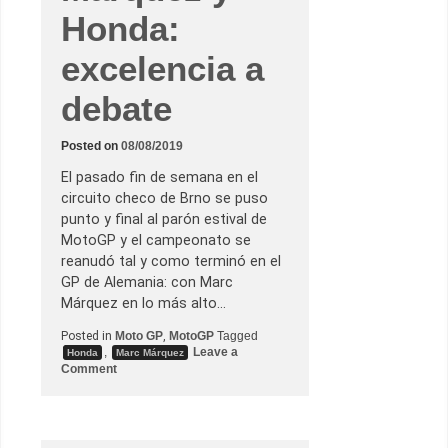
Honda:
excelencia a
debate
Posted on
08/08/2019
El pasado fin de semana en el
circuito checo de Brno se puso
punto y final al parón estival de
MotoGP y el campeonato se
reanudó tal y como terminó en el
GP de Alemania: con Marc
Márquez en lo más alto…
Posted in
Moto GP
,
MotoGP
Tagged
,
Leave a
Honda
Marc Márquez
o
Comment
n
M
a
r
c