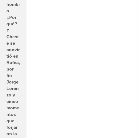
hombr
o.
¿Por
qué?
Y
Chest
e se
convir
tió en
Rufea,
por
fin
Jorge
Loren
zo y
cinco
mome
ntos
que
forjar
on la