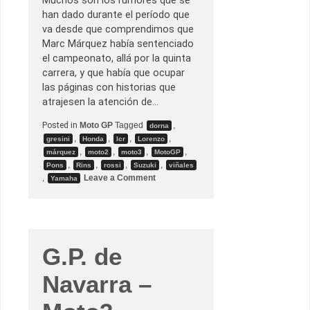
Muchos son los rumores que se
o
s
han dado durante el período que
p
va desde que comprendimos que
i
t
Marc Márquez había sentenciado
a
el campeonato, allá por la quinta
l
d
carrera, y que había que ocupar
e
las páginas con historias que
P
e
atrajesen la atención de…
s
c
Posted in
Moto GP
Tagged
,
dorna
h
,
,
,
,
i
gresini
Honda
lcr
Lorenzo
e
,
,
,
,
márquez
moto2
moto3
MotoGP
r
,
,
,
,
Pons
Rins
rossi
Suzuki
viñales
a
o
,
Leave a Comment
d
Yamaha
n
e
E
l
l
G
d
a
í
r
a
d
d
a
G.P. de
e
l
a
Navarra –
a
n
u