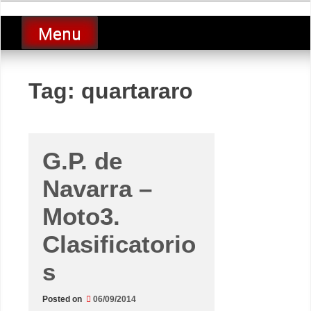
Skip
luciolopezgp
to
Lucio Lopez GP
Menu
content
Tag:
quartararo
G.P. de
Navarra –
Moto3.
Clasificatorio
s
Posted on
06/09/2014