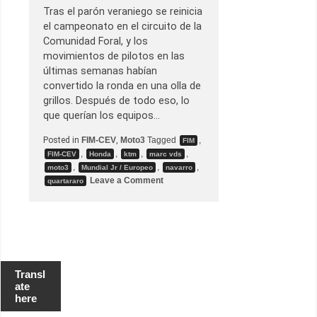
Tras el parón veraniego se reinicia
el campeonato en el circuito de la
Comunidad Foral, y los
movimientos de pilotos en las
últimas semanas habían
convertido la ronda en una olla de
grillos. Después de todo eso, lo
que querían los equipos…
Posted in
FIM-CEV
,
Moto3
Tagged
,
FIM
,
,
,
,
FIM-CEV
Honda
ktm
marc vds
,
,
,
moto3
Mundial Jr / Europeo
navarro
o
Leave a Comment
quartararo
n
G
.
P
.
d
e
N
a
Transl
v
ate
a
here
r
r
a