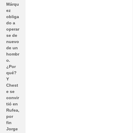
Márqu
ez
obliga
do a
operar
se de
nuevo
de un
hombr
o.
¿Por
qué?
Y
Chest
e se
convir
tió en
Rufea,
por
fin
Jorge