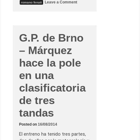
o
Leave a Comment
romano fenati
n
G
.
P
.
d
e
G.P. de Brno
B
r
n
– Márquez
o
–
L
hace la pole
o
c
en una
u
r
a
clasificatoria
e
n
M
de tres
o
t
o
tandas
3
.
S
e
Posted on
16/08/2014
d
e
El entreno ha tenido tres partes,
c