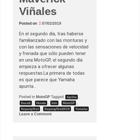
Viñales
Posted on
07/02/2019
En el segundo día, tras haberse
familiarizado con las monturas y
con las sensaciones de velocidad
y frenada que sólo pueden tener
en una MotoGP, el segundo día
empieza a ofrecer algunas
respuestas.La primera de todas
es que parece que Yamaha
apunta…
Posted in
MotoGP
Tagged
,
Aprilia
,
,
,
,
Ducati
Honda
ktm
MotoGP
,
,
SepangTest
SepangTest2019
Yamaha
o
Leave a Comment
n
L
o
s
n