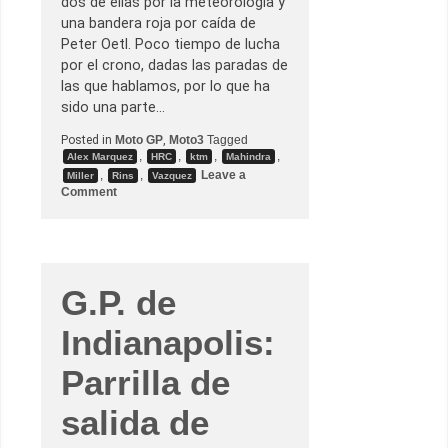
dos de ellas por la meteorología y
i
d
una bandera roja por caída de
e
Peter Oetl. Poco tiempo de lucha
t
o
por el crono, dadas las paradas de
d
las que hablamos, por lo que ha
o
e
sido una parte…
n
l
Posted in
Moto GP
,
Moto3
Tagged
a
,
,
,
,
Alex Marquez
HRC
ktm
Mahindra
ú
l
,
,
Leave a
Miller
Rins
Vazquez
t
o
Comment
i
n
m
G
a
.
c
P
u
.
r
d
v
e
G.P. de
a
B
.
r
Indianapolis:
n
o
–
Parrilla de
M
á
r
salida de
q
u
e