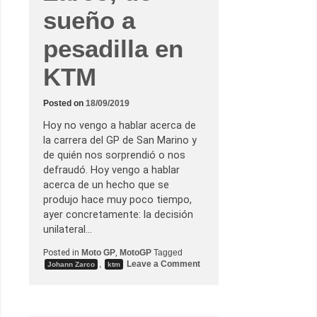
sueño a
pesadilla en
KTM
Posted on
18/09/2019
Hoy no vengo a hablar acerca de
la carrera del GP de San Marino y
de quién nos sorprendió o nos
defraudó. Hoy vengo a hablar
acerca de un hecho que se
produjo hace muy poco tiempo,
ayer concretamente: la decisión
unilateral…
Posted in
Moto GP
,
MotoGP
Tagged
o
,
Leave a Comment
Johann Zarco
ktm
n
J
o
h
a