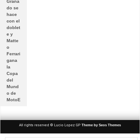
Grana
do se
hace
con el
doblet
e y
Matte
o
Ferrari
gana
la
Copa
del
Mund
o de
MotoE
All rights reserved © Lucio Lopez GP
Theme by Seos Themes