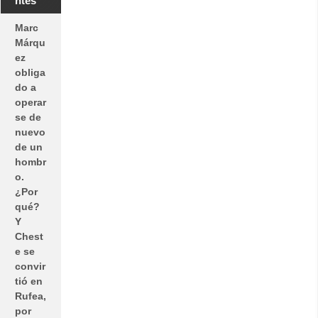
ntes
Marc
Márqu
ez
obliga
do a
operar
se de
nuevo
de un
hombr
o.
¿Por
qué?
Y
Chest
e se
convir
tió en
Rufea,
por