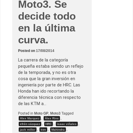
Moto3. Se
n
a
d
–
i
decide todo
M
a
o
l
t
c
en la última
o
o
3
n
.
K
curva.
C
T
l
M
a
A
s
J
Posted on
17/08/2014
i
O
f
La carrera de la categoría
i
pequeña estaba siendo un reflejo
c
a
de la temporada, y no es otra
t
cosa que la gran inversión en
o
r
ingeniería por parte de HRC. Las
i
Honda han ido recortando la
o
s
diferencia técnica con respecto
de las KTM a…
Posted in
Moto GP
,
Moto3
Tagged
,
,
Alex Marquez
Álex Rins
,
,
,
efrén vázquez
HRC
isaac viñales
,
,
,
jack miller
ktm
Mahindra