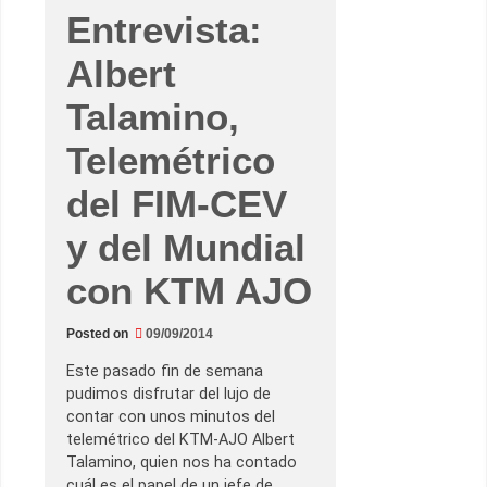
ú
m
Entrevista:
e
r
Albert
o
s
n
Talamino,
o
m
i
Telemétrico
e
n
t
del FIM-CEV
e
n
–
y del Mundial
T
i
t
con KTM AJO
o
R
a
Posted on
09/09/2014
b
a
t
Este pasado fin de semana
e
pudimos disfrutar del lujo de
m
e
contar con unos minutos del
r
telemétrico del KTM-AJO Albert
g
e
Talamino, quien nos ha contado
t
cuál es el papel de un jefe de