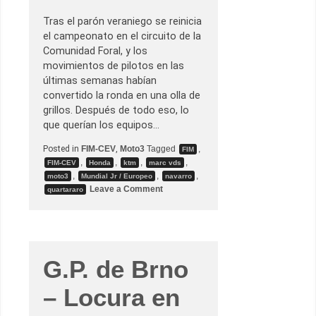
m
i
Tras el parón veraniego se reinicia
n
o
el campeonato en el circuito de la
,
Comunidad Foral, y los
T
e
movimientos de pilotos en las
l
últimas semanas habían
e
m
convertido la ronda en una olla de
é
grillos. Después de todo eso, lo
t
r
que querían los equipos…
i
c
Posted in
FIM-CEV
,
Moto3
Tagged
,
o
FIM
d
,
,
,
,
FIM-CEV
Honda
ktm
marc vds
e
,
,
,
moto3
Mundial Jr / Europeo
navarro
l
o
Leave a Comment
F
quartararo
n
I
G
M
.
-
P
C
.
E
d
V
e
y
G.P. de Brno
N
d
a
e
v
l
– Locura en
a
M
r
u
r