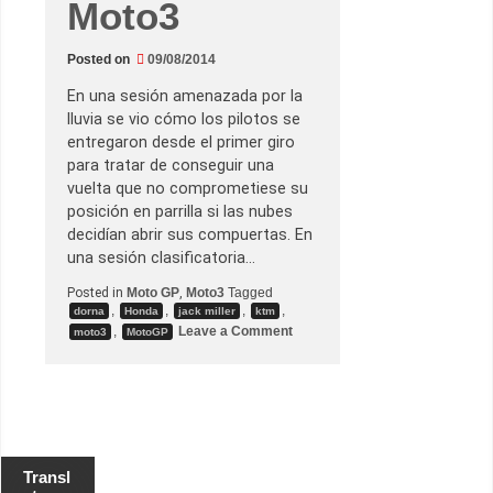
Moto3
z
h
a
c
Posted on
09/08/2014
e
l
En una sesión amenazada por la
a
p
lluvia se vio cómo los pilotos se
o
entregaron desde el primer giro
l
e
para tratar de conseguir una
e
vuelta que no comprometiese su
n
u
posición en parrilla si las nubes
n
decidían abrir sus compuertas. En
a
c
una sesión clasificatoria…
l
a
Posted in
Moto GP
,
Moto3
Tagged
s
,
,
,
,
dorna
Honda
jack miller
ktm
i
o
,
Leave a Comment
f
moto3
MotoGP
n
i
G
c
.
a
P
t
.
o
d
r
e
i
I
a
n
d
Transl
d
e