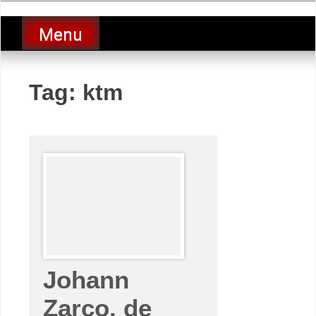
Skip
luciolopezgp
to
Lucio Lopez GP
Menu
content
Tag:
ktm
Johann
Zarco, de