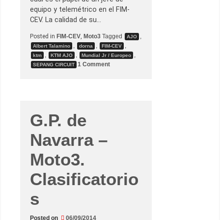
r
a
equipo y telemétrico en el FIM-
s
CEV. La calidad de su…
u
n
a
Posted in
FIM-CEV
,
Moto3
Tagged
,
AJO
v
,
,
,
Albert Talamino
dorna
FIM-CEV
a
,
,
,
s
ktm
KTM AJO
Mundial Jr / Europeo
a
o
1 Comment
SEPANG CIRCUIT
l
n
l
E
a
n
d
t
o
r
r
e
M
v
G.P. de
a
i
v
s
e
t
Navarra –
r
a
i
:
c
A
Moto3.
k
l
V
b
i
Clasificatorio
e
ñ
r
a
t
s
l
T
e
a
s
l
a
Posted on
06/09/2014