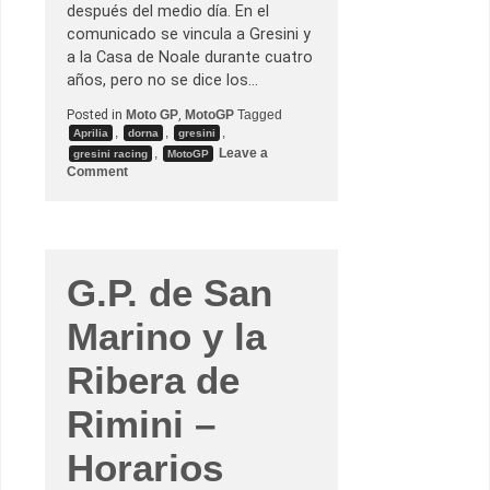
G
después del medio día. En el
P
comunicado se vincula a Gresini y
)
a la Casa de Noale durante cuatro
años, pero no se dice los…
Posted in
Moto GP
,
MotoGP
Tagged
,
,
,
Aprilia
dorna
gresini
,
Leave a
gresini racing
MotoGP
o
Comment
n
Y
a
e
s
o
f
G.P. de San
i
c
Marino y la
i
a
l
Ribera de
:
A
p
Rimini –
r
i
l
Horarios
i
a