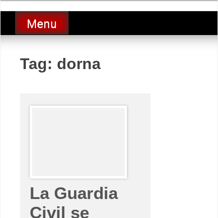
Skip
luciolopezgp
to
Lucio Lopez GP
Menu
content
Tag:
dorna
La Guardia
Civil se