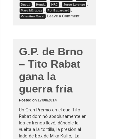
n
,
,
,
,
Ducati
Honda
HRC
Jorge Lorenzo
t
i
,
,
Marc Márquez
Pol Espargaró
n
o
Leave a Comment
Valentino Rossi
u
n
i
G
d
.
a
P
d
.
(
d
c
e
G.P. de Brno
o
B
n
r
H
n
– Tito Rabat
o
o
n
–
d
P
gana la
a
e
)
d
p
guerra fría
r
a
o
r
s
a
a
Posted on
17/08/2014
2
h
0
a
1
Un Gran Premio en el que Tito
c
5
e
Rabat dominó absolutamente en
d
los entrenos llevó, dándole la
e
P
vuelta a la tortilla, la presión al
e
lado de box de Mika Kallio, La
d