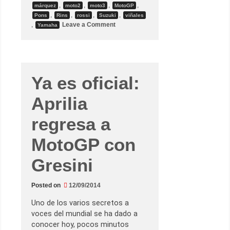
,
,
,
,
márquez
moto2
moto3
MotoGP
,
,
,
,
Pons
Rins
rossi
Suzuki
viñales
o
,
Leave a Comment
Yamaha
n
E
l
d
í
a
d
Ya es oficial:
e
l
a
Aprilia
a
n
u
regresa a
n
c
MotoGP con
i
a
c
Gresini
i
ó
n
(
Posted on
12/09/2014
e
n
Uno de los varios secretos a
M
o
voces del mundial se ha dado a
t
conocer hoy, pocos minutos
o