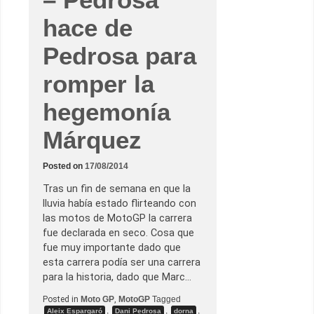
a
d
hace de
o
*
G
Pedrosa para
r
e
s
romper la
i
n
i
hegemonía
R
a
c
Márquez
i
n
g
Posted on
17/08/2014
e
n
Tras un fin de semana en que la
d
u
lluvia había estado flirteando con
d
las motos de MotoGP la carrera
a
s
fue declarada en seco. Cosa que
o
fue muy importante dado que
b
r
esta carrera podía ser una carrera
e
para la historia, dado que Marc…
s
u
c
Posted in
Moto GP
,
MotoGP
Tagged
o
,
,
,
Aleix Espargaró
Dani Pedrosa
dorna