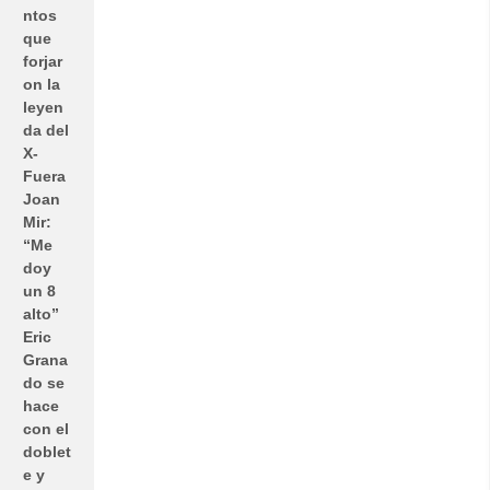
ntos
que
forjar
on la
leyen
da del
X-
Fuera
Joan
Mir:
“Me
doy
un 8
alto”
Eric
Grana
do se
hace
con el
doblet
e y