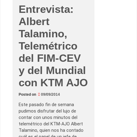
e
Entrevista:
S
a
n
Albert
M
a
r
Talamino,
i
n
Telemétrico
o
y
l
del FIM-CEV
a
R
i
y del Mundial
b
e
r
con KTM AJO
a
d
e
R
Posted on
09/09/2014
i
m
Este pasado fin de semana
i
n
pudimos disfrutar del lujo de
i
contar con unos minutos del
–
H
telemétrico del KTM-AJO Albert
o
Talamino, quien nos ha contado
r
a
cuál es el papel de un jefe de