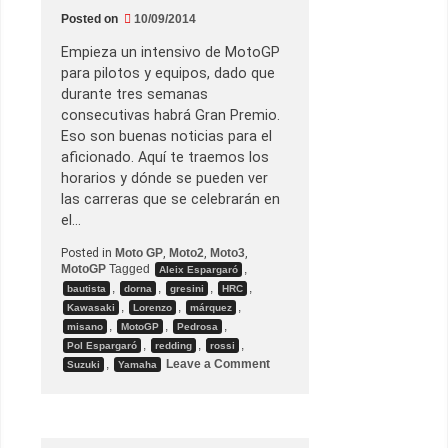
r
e
Posted on
10/09/2014
g
r
Empieza un intensivo de MotoGP
e
s
para pilotos y equipos, dado que
a
durante tres semanas
a
M
consecutivas habrá Gran Premio.
o
Eso son buenas noticias para el
t
o
aficionado. Aquí te traemos los
G
horarios y dónde se pueden ver
P
c
las carreras que se celebrarán en
o
el…
n
G
Posted in
Moto GP
,
Moto2
,
Moto3
,
r
e
MotoGP
Tagged
,
Aleix Espargaró
s
,
,
,
,
bautista
dorna
gresini
HRC
i
,
,
,
Kawasaki
Lorenzo
márquez
n
i
,
,
,
misano
MotoGP
Pedrosa
,
,
,
Pol Espargaró
redding
rossi
o
,
Leave a Comment
Suzuki
Yamaha
n
G
.
P
.
d