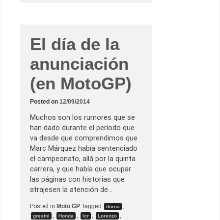
L
o
o
t
s
o
m
G
o
P
t
El día de la
i
v
o
anunciación
s
d
e
(en MotoGP)
M
i
l
Posted on
12/09/2014
l
e
Muchos son los rumores que se
r
han dado durante el período que
va desde que comprendimos que
Marc Márquez había sentenciado
el campeonato, allá por la quinta
carrera, y que había que ocupar
las páginas con historias que
atrajesen la atención de…
Posted in
Moto GP
Tagged
,
dorna
,
,
,
,
gresini
Honda
lcr
Lorenzo