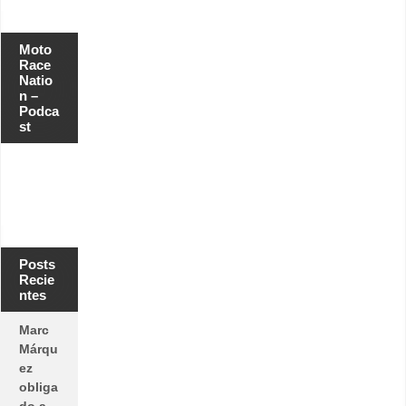
Moto
Race
Natio
n –
Podca
st
Posts
Recie
ntes
Marc
Márqu
ez
obliga
do a