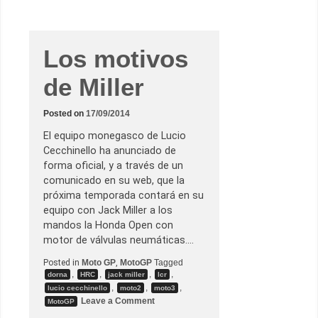
a
G
u
a
r
Los motivos
d
i
de Miller
a
C
i
v
Posted on
17/09/2014
i
l
El equipo monegasco de Lucio
s
e
Cecchinello ha anunciado de
s
forma oficial, y a través de un
u
b
comunicado en su web, que la
i
próxima temporada contará en su
r
á
equipo con Jack Miller a los
e
mandos la Honda Open con
n
l
motor de válvulas neumáticas.…
o
s
Posted in
Moto GP
,
MotoGP
Tagged
B
,
,
,
,
dorna
HRC
jack miller
lcr
M
W
,
,
,
lucio cecchinello
moto2
moto3
d
o
Leave a Comment
MotoGP
e
n
M