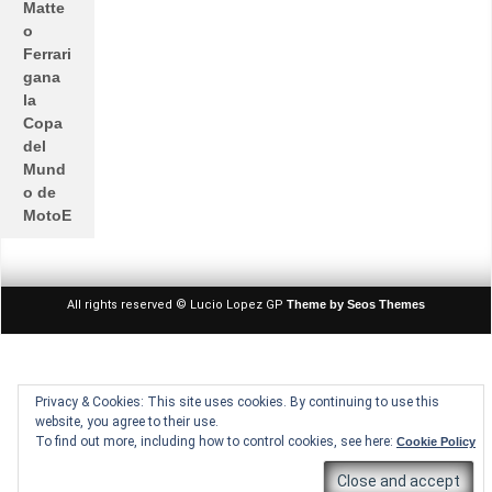
Matte
o
Ferrari
gana
la
Copa
del
Mund
o de
MotoE
All rights reserved © Lucio Lopez GP
Theme by Seos Themes
Privacy & Cookies: This site uses cookies. By continuing to use this
website, you agree to their use.
To find out more, including how to control cookies, see here:
Cookie Policy