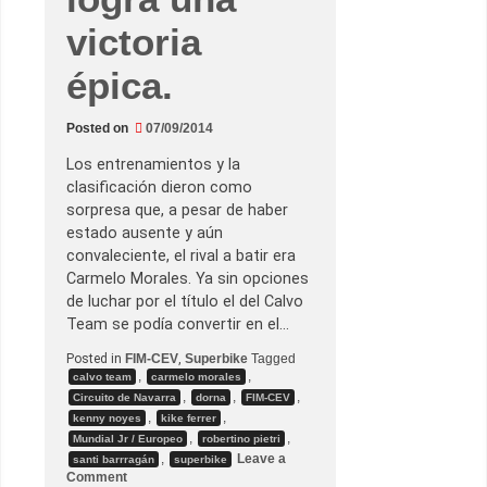
m
i
victoria
n
o
,
épica.
T
e
l
e
Posted on
07/09/2014
m
é
Los entrenamientos y la
t
clasificación dieron como
r
i
sorpresa que, a pesar de haber
c
estado ausente y aún
o
d
convaleciente, el rival a batir era
e
Carmelo Morales. Ya sin opciones
l
F
de luchar por el título el del Calvo
I
Team se podía convertir en el…
M
-
C
Posted in
FIM-CEV
,
Superbike
Tagged
E
,
,
calvo team
carmelo morales
V
,
,
,
Circuito de Navarra
dorna
FIM-CEV
y
d
,
,
kenny noyes
kike ferrer
e
,
,
Mundial Jr / Europeo
robertino pietri
l
,
Leave a
M
santi barrragán
superbike
u
o
Comment