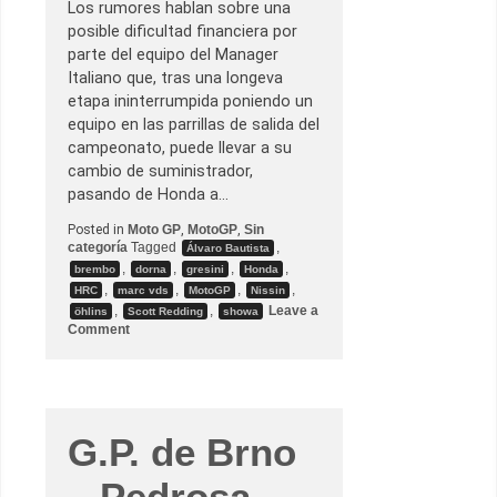
g
Los rumores hablan sobre una
r
posible dificultad financiera por
a
n
parte del equipo del Manager
d
Italiano que, tras una longeva
e
y
etapa ininterrumpida poniendo un
l
equipo en las parrillas de salida del
o
g
campeonato, puede llevar a su
r
cambio de suministrador,
a
u
pasando de Honda a…
n
a
Posted in
Moto GP
,
MotoGP
,
Sin
v
categoría
Tagged
,
Álvaro Bautista
i
,
,
,
,
c
brembo
dorna
gresini
Honda
t
,
,
,
,
HRC
marc vds
MotoGP
Nissin
o
,
,
Leave a
öhlins
Scott Redding
showa
r
o
Comment
i
n
a
*
é
A
p
c
i
t
c
u
a
a
G.P. de Brno
.
l
i
– Pedrosa
z