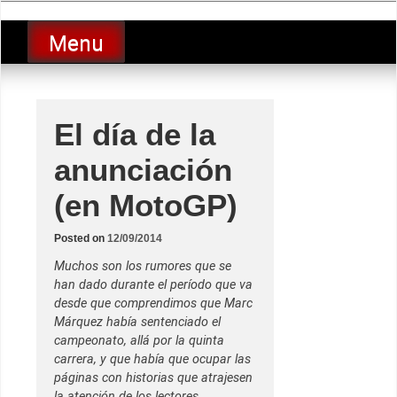
Skip
luciolopezgp
to
Lucio Lopez GP
Menu
content
El día de la
anunciación
(en MotoGP)
Posted on
12/09/2014
Muchos son los rumores que se
han dado durante el período que va
desde que comprendimos que Marc
Márquez había sentenciado el
campeonato, allá por la quinta
carrera, y que había que ocupar las
páginas con historias que atrajesen
la atención de los lectores.