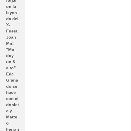
forjar
on la
leyen
da del
X-
Fuera
Joan
Mir:
“Me
doy
un 8
alto”
Eric
Grana
do se
hace
con el
doblet
e y
Matte
o
Ferrari