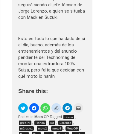
seguirá siendo el jefe técnico de
Jorge Lorenzo, a quien se situaba
con Mack en Suzuki.
Esto es todo lo que ha dado de sí
el día, bueno, además de los
entrenamientos y del anuncio
pendiente del Technomag de
montar una estructura 100%
Suiza, pero falta que decidan con
qué moto lo harán.
Share this:
Posted in
Moto GP
Tagged
,
dorna
,
,
,
,
gresini
Honda
lcr
Lorenzo
,
,
,
,
márquez
moto2
moto3
MotoGP