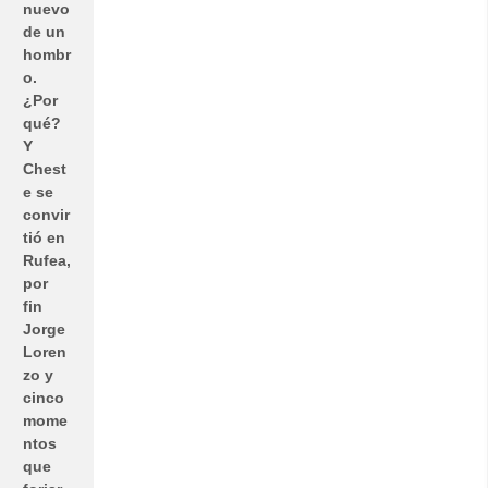
nuevo
de un
hombr
o.
¿Por
qué?
Y
Chest
e se
convir
tió en
Rufea,
por
fin
Jorge
Loren
zo y
cinco
mome
ntos
que