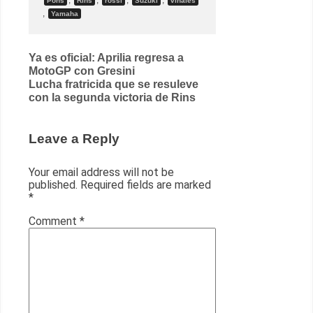
,
,
,
,
Pons
Rins
rossi
Suzuki
viñales
,
Yamaha
Post
Ya es oficial: Aprilia regresa a
MotoGP con Gresini
navigation
Lucha fratricida que se resuleve
con la segunda victoria de Rins
Leave a Reply
Your email address will not be
published.
Required fields are marked
*
Comment
*