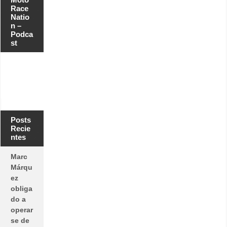
Race
Natio
n –
Podca
st
Posts
Recie
ntes
Marc
Márqu
ez
obliga
do a
operar
se de