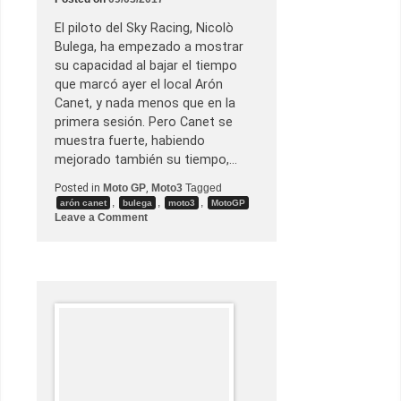
e
2
)
El piloto del Sky Racing, Nicolò
Bulega, ha empezado a mostrar
su capacidad al bajar el tiempo
que marcó ayer el local Arón
Canet, y nada menos que en la
primera sesión. Pero Canet se
muestra fuerte, habiendo
mejorado también su tiempo,…
Posted in
Moto GP
,
Moto3
Tagged
,
,
,
arón canet
bulega
moto3
MotoGP
o
Leave a Comment
n
N
i
c
o
l
ò
B
u
l
e
g
a
s