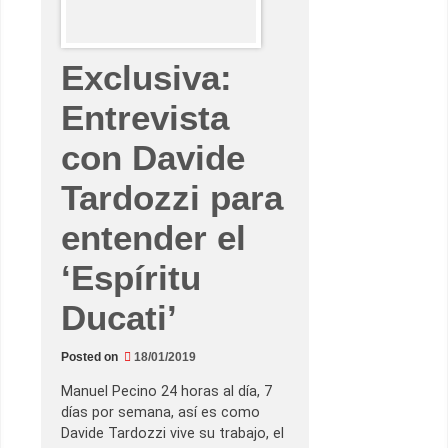
s
d
e
l
a
Exclusiva:
n
u
e
Entrevista
v
a
con Davide
D
u
c
Tardozzi para
a
t
i
entender el
2
0
1
‘Espíritu
9
Ducati’
Posted on
18/01/2019
Manuel Pecino 24 horas al día, 7
días por semana, así es como
Davide Tardozzi vive su trabajo, el