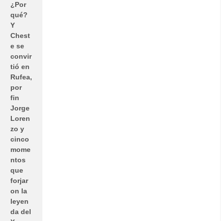
¿Por
qué?
Y
Chest
e se
convir
tió en
Rufea,
por
fin
Jorge
Loren
zo y
cinco
mome
ntos
que
forjar
on la
leyen
da del