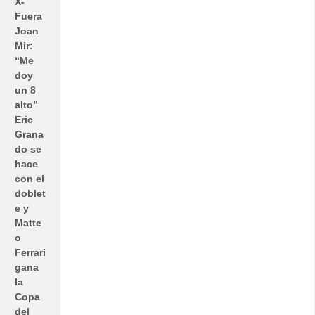
X-
Fuera
Joan
Mir:
“Me
doy
un 8
alto”
Eric
Grana
do se
hace
con el
doblet
e y
Matte
o
Ferrari
gana
la
Copa
del