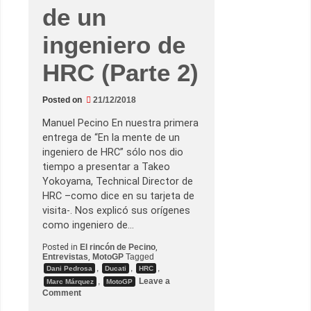
i
de un
r
á
e
ingeniero de
n
l
o
HRC (Parte 2)
s
B
M
W
Posted on
21/12/2018
d
e
Manuel Pecino En nuestra primera
M
entrega de “En la mente de un
o
t
ingeniero de HRC” sólo nos dio
o
tiempo a presentar a Takeo
G
P
Yokoyama, Technical Director de
HRC –como dice en su tarjeta de
visita-. Nos explicó sus orígenes
como ingeniero de…
Posted in
El rincón de Pecino
,
Entrevistas
,
MotoGP
Tagged
,
,
,
Dani Pedrosa
Ducati
HRC
,
Leave a
Marc Márquez
MotoGP
o
Comment
n