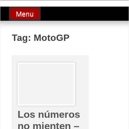
Skip
luciolopezgp
to
Lucio Lopez GP
Menu
content
Tag:
MotoGP
Los números
no mienten –