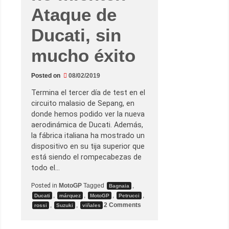
Ataque de
Ducati, sin
mucho éxito
Posted on
08/02/2019
Termina el tercer día de test en el
circuito malasio de Sepang, en
donde hemos podido ver la nueva
aerodinámica de Ducati. Además,
la fábrica italiana ha mostrado un
dispositivo en su tija superior que
está siendo el rompecabezas de
todo el…
Posted in
MotoGP
Tagged
,
Bagnaia
,
,
,
,
Ducati
márquez
MotoGP
Petrucci
o
,
,
2 Comments
rossi
Suzuki
viñales
n
L
o