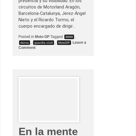
presencia y su visibilidad. En los
circuitos de Motorland Aragón,
Barcelona-Catalunya, Jerez-Ángel
Nieto y el Ricardo Tormo, el
cuerpo encargado de dirigir…
Posted in
Moto GP
Tagged
,
BMW
,
,
Leave a
dorna
guardia civil
MotoGP
o
Comment
n
L
a
G
u
a
r
d
i
a
C
i
v
i
l
s
e
s
En la mente
u
b