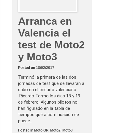
e
i
m
p
Arranca en
o
n
e
Valencia el
a
A
r
test de Moto2
ó
n
C
y Moto3
a
n
e
Posted on
18/02/2017
t
y
J
Terminó la primera de las dos
o
jornadas de test que se llevarán a
r
g
cabo en el circuito valenciano
e
Ricardo Tormo los días 18 y 19
M
a
de febrero. Algunos pilotos no
r
han figurado en la tabla de
t
í
tiempos que a continuación se
n
puede…
Posted in
Moto GP
,
Moto2
,
Moto3