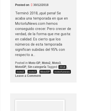
c
Posted on
30/12/2018
o
n
Terminó 2018, ¡qué pena! Se
D
a
acaba una temporada en que en
v
MotorluNews.com hemos
i
d
conseguido crecer. Pero crecer de
e
verdad, de la forma que me gusta:
T
a
en calidad. Es cierto que los
r
números de esta temporada
d
o
significan subidas del 95% con
z
respecto a…
z
i
p
Posted in
Moto GP
,
Moto2
,
Moto3
,
a
MotoGP
,
Sin categoría
Tagged
,
2018
r
,
,
,
moto2
moto3
MotoGP
motorlunews
a
o
Leave a Comment
e
n
n
A
t
d
e
i
n
ó
d
s
e
,
r
2
e
0
l
1
‘