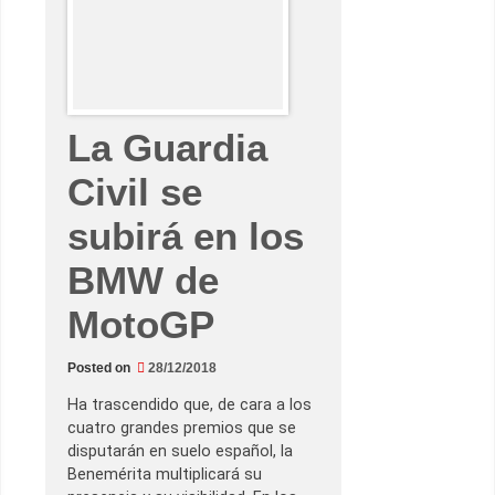
8
E
s
p
í
r
i
t
u
La Guardia
D
u
c
Civil se
a
t
i
subirá en los
’
BMW de
MotoGP
Posted on
28/12/2018
Ha trascendido que, de cara a los
cuatro grandes premios que se
disputarán en suelo español, la
Benemérita multiplicará su