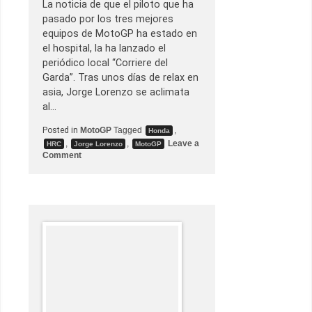
e
La noticia de que el piloto que ha
t
pasado por los tres mejores
r
a
equipos de MotoGP ha estado en
s
el hospital, la ha lanzado el
u
n
periódico local “Corriere del
a
Garda”. Tras unos días de relax en
v
a
asia, Jorge Lorenzo se aclimata
s
al…
a
l
l
Posted in
MotoGP
Tagged
,
Honda
a
,
,
Leave a
HRC
Jorge Lorenzo
MotoGP
d
o
Comment
o
n
r
J
M
o
a
r
v
g
e
e
r
L
i
o
c
r
k
e
V
n
i
z
ñ
o
a
e
l
n
e
e