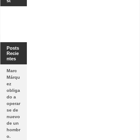
st
Posts
Recie
ntes
Marc
Márqu
ez
obliga
do a
operar
se de
nuevo
de un
hombr
o.