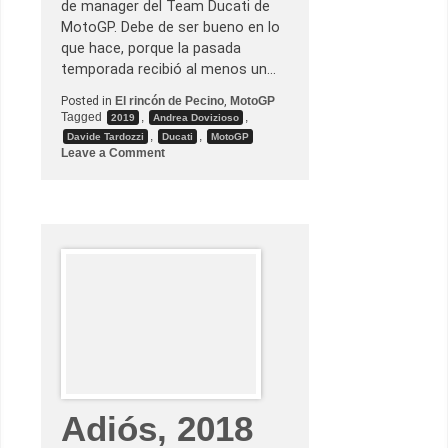
de manager del Team Ducati de
MotoGP. Debe de ser bueno en lo
que hace, porque la pasada
temporada recibió al menos un…
Posted in
El rincón de Pecino
,
MotoGP
Tagged
,
,
2019
Andrea Dovizioso
,
,
Davide Tardozzi
Ducati
MotoGP
o
Leave a Comment
n
E
x
c
l
u
s
i
v
a
:
E
n
t
r
e
v
i
Adiós, 2018
s
t
a