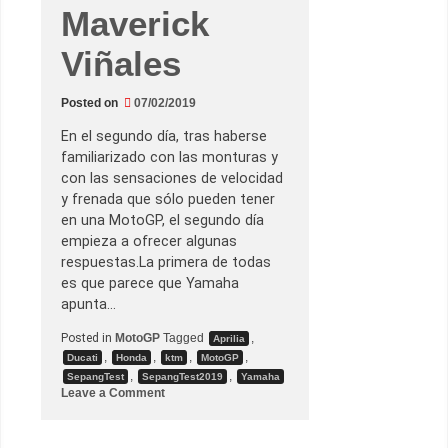
,
Maverick
s
i
n
Viñales
m
u
c
Posted on
07/02/2019
h
o
é
En el segundo día, tras haberse
x
familiarizado con las monturas y
i
t
con las sensaciones de velocidad
o
y frenada que sólo pueden tener
en una MotoGP, el segundo día
empieza a ofrecer algunas
respuestas.La primera de todas
es que parece que Yamaha
apunta…
Posted in
MotoGP
Tagged
,
Aprilia
,
,
,
,
Ducati
Honda
ktm
MotoGP
,
,
SepangTest
SepangTest2019
Yamaha
o
Leave a Comment
n
L
o