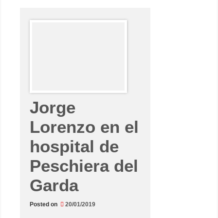
s
n
ú
m
e
r
o
s
n
o
m
i
e
n
t
Jorge
e
n
–
Lorenzo en el
T
i
t
hospital de
o
R
a
Peschiera del
b
a
t
Garda
e
m
e
Posted on
20/01/2019
r
g