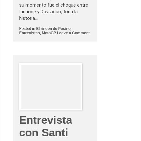
u
su momento fue el choque entre
z
u
Iannone y Dovizioso, toda la
k
historia…
i
p
a
Posted in
El rincón de Pecino
,
r
o
Entrevistas
,
MotoGP
Leave a Comment
a
n
o
3
p
p
t
r
a
e
r
g
a
u
l
n
t
t
í
a
t
s
u
i
l
n
o
c
y
ó
s
m
u
o
f
d
Entrevista
u
a
t
s
u
a
con Santi
r
…
o
P
.
a