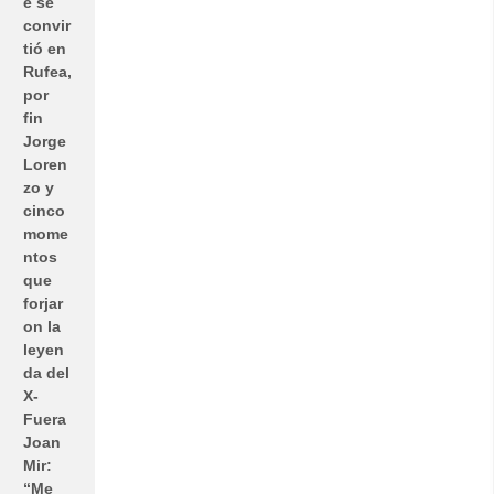
e se
convir
tió en
Rufea,
por
fin
Jorge
Loren
zo y
cinco
mome
ntos
que
forjar
on la
leyen
da del
X-
Fuera
Joan
Mir:
“Me