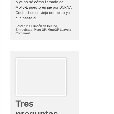
o ya no sé cómo llamarlo de
Moto-E puesto en pie por DORNA.
Goubert es un viejo conocido ya
que hasta el…
Posted in
El rincón de Pecino
,
Entrevistas
,
Moto GP
,
MotoGP
Leave a
o
Comment
n
3
p
r
e
g
u
n
t
a
s
i
n
c
ó
m
o
d
Tres
a
s
a
preguntas
…