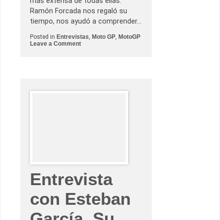
más extensa de todas ellas.
é
Ramón Forcada nos regaló su
n
e
tiempo, nos ayudó a comprender…
c
e
Posted in
Entrevistas
,
Moto GP
,
MotoGP
s
o
Leave a Comment
i
n
t
E
a
n
Y
t
a
r
m
e
a
v
h
i
a
s
t
a
c
o
n
R
a
m
ó
Entrevista
n
F
o
con Esteban
r
c
a
García. Su
d