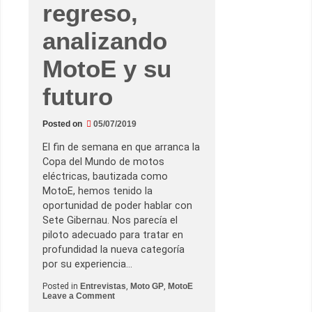
regreso,
z
.
L
analizando
o
q
u
MotoE y su
e
l
futuro
e
l
l
e
Posted on
05/07/2019
v
a
a
El fin de semana en que arranca la
M
Copa del Mundo de motos
o
t
eléctricas, bautizada como
o
MotoE, hemos tenido la
G
P
oportunidad de poder hablar con
,
Sete Gibernau. Nos parecía el
l
a
piloto adecuado para tratar en
m
profundidad la nueva categoría
o
t
por su experiencia…
o
,
Posted in
Entrevistas
,
Moto GP
,
MotoE
s
o
Leave a Comment
u
n
s