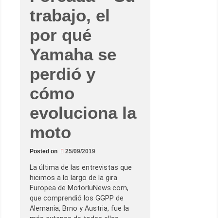
(
trabajo, el
y
2
)
por qué
–
L
o
Yamaha se
s
p
perdió y
i
l
o
cómo
t
o
s
evoluciona la
,
l
a
moto
e
l
e
c
Posted on
25/09/2019
t
r
La última de las entrevistas que
ó
n
hicimos a lo largo de la gira
i
Europea de MotorluNews.com,
c
a
que comprendió los GGPP de
y
Alemania, Brno y Austria, fue la
q
u