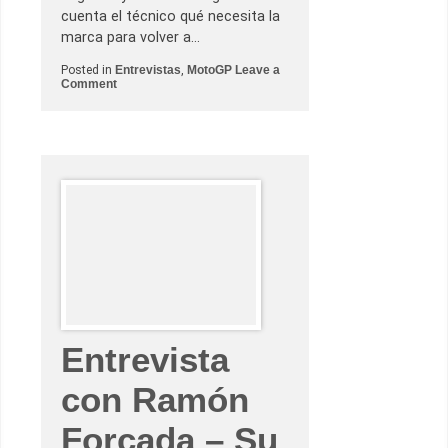
cuenta el técnico qué necesita la
marca para volver a…
Posted in
Entrevistas
,
MotoGP
Leave a
o
Comment
n
E
n
t
r
e
v
i
s
t
a
c
o
n
R
a
m
ó
Entrevista
n
F
o
con Ramón
r
c
a
Forcada – Su
d
a