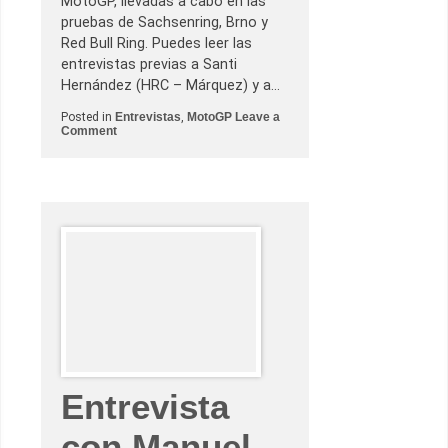
MotoGP, llevadas a cabo en las
i
ó
pruebas de Sachsenring, Brno y
y
Red Bull Ring. Puedes leer las
c
ó
entrevistas previas a Santi
m
Hernández (HRC – Márquez) y a…
o
e
v
Posted in
Entrevistas
,
MotoGP
Leave a
o
o
Comment
n
l
E
u
n
c
t
i
r
o
e
n
v
a
i
l
s
a
t
m
a
o
c
t
o
o
n
E
s
t
e
Entrevista
b
a
n
con Manuel
G