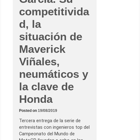
a
–
competitivida
S
u
t
d, la
r
a
b
situación de
a
j
Maverick
o
,
e
Viñales,
l
p
o
neumáticos y
r
q
u
la clave de
é
Y
a
Honda
m
a
h
Posted on
19/08/2019
a
s
e
Tercera entrega de la serie de
p
entrevistas con ingenieros top del
e
r
Campeonato del Mundo de
d