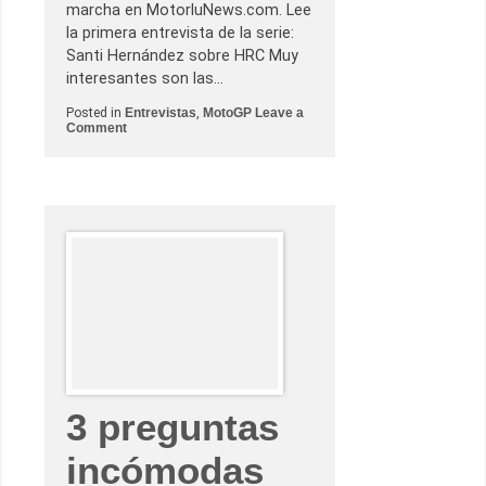
ó
marcha en MotorluNews.com. Lee
n
la primera entrevista de la serie:
d
e
Santi Hernández sobre HRC Muy
M
interesantes son las…
a
v
e
Posted in
Entrevistas
,
MotoGP
Leave a
r
o
Comment
i
n
c
E
k
n
V
t
i
r
ñ
e
a
v
l
i
e
s
s
t
,
a
n
c
e
o
u
n
m
M
á
a
t
n
i
u
3 preguntas
c
e
o
l
s
C
incómodas
y
a
l
z