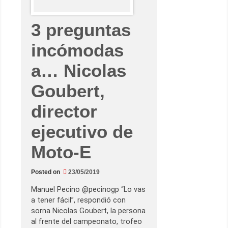
M
u
n
3 preguntas
d
i
a
incómodas
l
–
A
a… Nicolas
u
g
u
Goubert,
s
t
o
director
F
e
r
ejecutivo de
n
á
Moto-E
n
d
e
z
Posted on
23/05/2019
Manuel Pecino @pecinogp “Lo vas
a tener fácil”, respondió con
sorna Nicolas Goubert, la persona
al frente del campeonato, trofeo