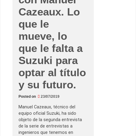
a
r
Cazeaux. Lo
c
í
a
que le
.
S
u
mueve, lo
c
o
m
que le falta a
p
e
Suzuki para
t
i
t
optar al título
i
v
i
y su futuro.
d
a
d
,
Posted on
23/07/2019
l
a
Manuel Cazeaux, técnico del
s
i
equipo oficial Suzuki, ha sido
t
objeto de la segunda entrevista
u
a
de la serie de entrevistas a
c
ingenieros que tenemos en
i