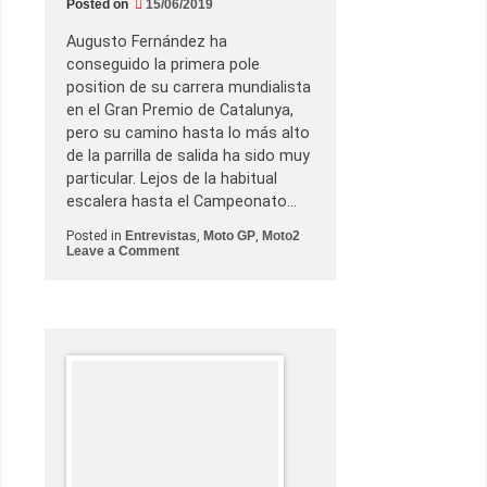
Posted on
15/06/2019
l
i
z
Augusto Fernández ha
a
conseguido la primera pole
n
d
position de su carrera mundialista
o
en el Gran Premio de Catalunya,
M
o
pero su camino hasta lo más alto
t
de la parrilla de salida ha sido muy
o
E
particular. Lejos de la habitual
y
escalera hasta el Campeonato…
s
u
f
Posted in
Entrevistas
,
Moto GP
,
Moto2
u
o
Leave a Comment
t
n
u
E
r
l
o
o
t
r
o
c
a
m
i
n
o
a
l