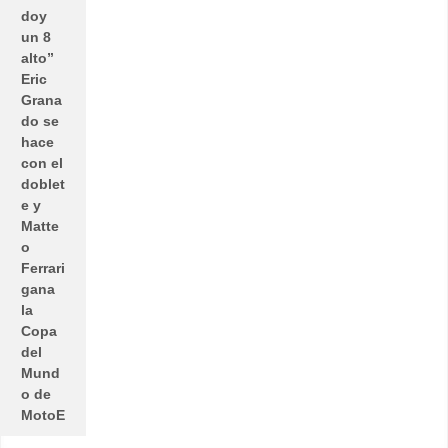
doy
un 8
alto”
Eric
Grana
do se
hace
con el
doblet
e y
Matte
o
Ferrari
gana
la
Copa
del
Mund
o de
MotoE