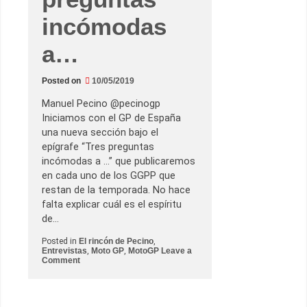
N
i
incómodas
c
o
l
a…
a
s
G
o
Posted on
10/05/2019
u
b
Manuel Pecino @pecinogp
e
Iniciamos con el GP de España
r
t
una nueva sección bajo el
,
epígrafe “Tres preguntas
d
i
incómodas a …” que publicaremos
r
en cada uno de los GGPP que
e
c
restan de la temporada. No hace
t
falta explicar cuál es el espíritu
o
r
de…
e
j
Posted in
El rincón de Pecino
,
e
Entrevistas
,
Moto GP
,
MotoGP
Leave a
c
o
Comment
u
n
t
T
i
r
v
e
o