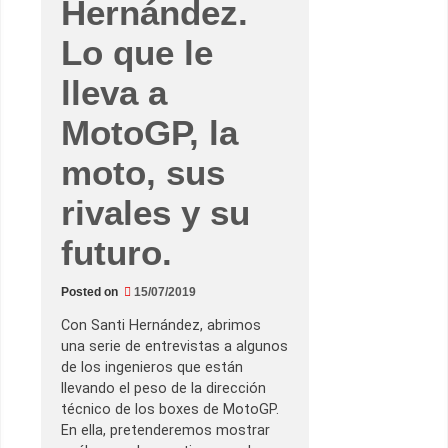
Hernández.
o
l
o
Lo que le
C
i
a
lleva a
b
a
t
MotoGP, la
t
i
moto, sus
,
d
i
rivales y su
r
e
c
futuro.
t
o
r
d
Posted on
15/07/2019
e
p
Con Santi Hernández, abrimos
o
r
una serie de entrevistas a algunos
t
de los ingenieros que están
i
v
llevando el peso de la dirección
o
técnico de los boxes de MotoGP.
d
e
En ella, pretenderemos mostrar
l