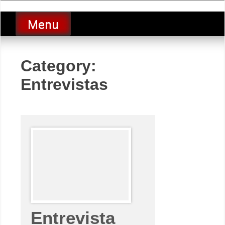
Skip
luciolopezgp
to
Lucio Lopez GP
Menu
content
Category:
Entrevistas
Entrevista