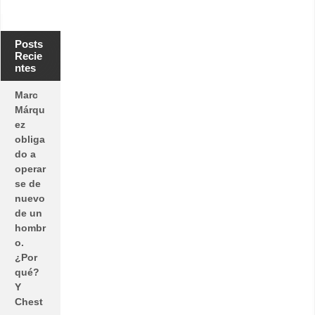
Posts
Recie
ntes
Marc
Márqu
ez
obliga
do a
operar
se de
nuevo
de un
hombr
o.
¿Por
qué?
Y
Chest