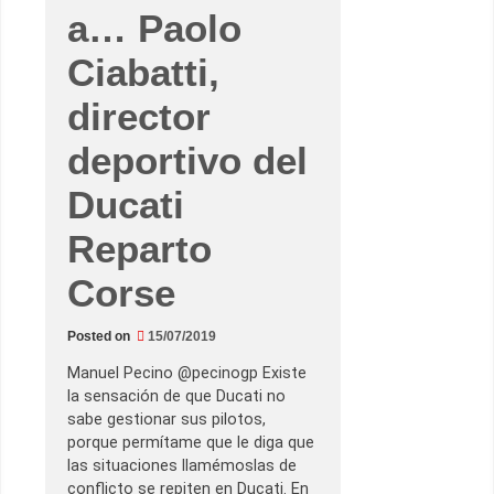
a
e
a… Paolo
c
a
l
u
a
x
Ciabatti,
v
.
e
L
d
o
director
e
q
H
u
o
e
deportivo del
n
l
d
e
a
Ducati
m
u
e
Reparto
v
e
,
Corse
l
o
q
u
Posted on
15/07/2019
e
l
Manuel Pecino @pecinogp Existe
e
f
la sensación de que Ducati no
a
sabe gestionar sus pilotos,
l
t
porque permítame que le diga que
a
las situaciones llamémoslas de
a
S
conflicto se repiten en Ducati. En