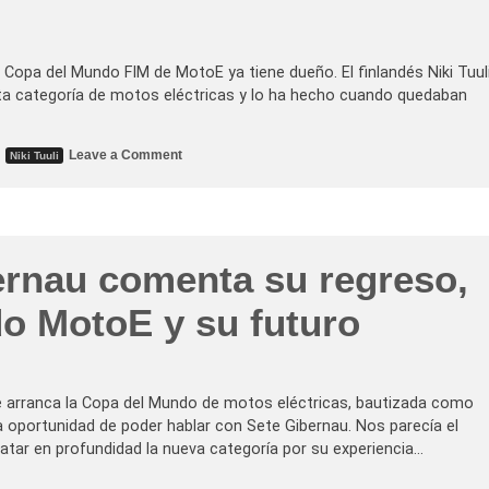
M
e
g
l
i
a Copa del Mundo FIM de MotoE ya tiene dueño. El finlandés Niki Tuul
o
e
esta categoría de motos eléctricas y lo ha hecho cuando quedaban
n
l
a
o
s
,
Leave a Comment
Niki Tuuli
n
e
N
g
i
u
k
n
i
d
T
a
u
c
ernau comenta su regreso,
u
a
l
r
i
r
do MotoE y su futuro
h
e
a
r
c
a
e
d
h
e
i
M
e arranca la Copa del Mundo de motos eléctricas, bautizada como
s
o
 oportunidad de poder hablar con Sete Gibernau. Nos parecía el
t
t
o
o
atar en profundidad la nueva categoría por su experiencia…
r
E
i
a