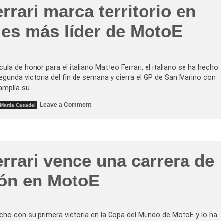
r
rrari marca territorio en
a
n
a
 es más líder de MotoE
d
o
v
e
n
c
ula de honor para el italiano Matteo Ferrari, el italiano se ha hecho
e
gunda victoria del fin de semana y cierra el GP de San Marino con
u
n
 amplía su…
a
e
o
Leave a Comment
Mattia Casadei
m
n
o
M
c
a
i
t
o
t
n
e
a
o
n
rrari vence una carrera de
F
t
e
e
r
ión en MotoE
p
r
r
a
i
r
m
i
e
m
r
a
echo con su primera victoria en la Copa del Mundo de MotoE y lo ha
a
r