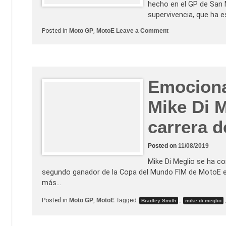
hecho en el GP de San M
d
e
supervivencia, que ha 
M
o
o
Posted in
Moto GP
,
MotoE
Leave a Comment
t
n
o
M
E
a
t
t
e
o
Emocionan
F
e
Mike Di M
r
r
a
carrera 
r
i
v
e
Posted on
11/08/2019
n
c
Mike Di Meglio se ha c
e
u
segundo ganador de la Copa del Mundo FIM de MotoE en 
n
más…
a
c
a
Posted in
Moto GP
,
MotoE
Tagged
,
Bradley Smith
mike di meglio
r
r
e