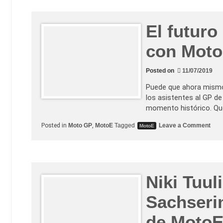
r
a
d
e
El futur
e
l
i
con MotoE
m
i
n
Posted on
11/07/2019
a
c
i
Puede que ahora mismo
ó
los asistentes al GP d
n
e
momento histórico. Qu
n
M
o
Posted in
Moto GP
,
MotoE
Tagged
Leave a Comment
MotoE
o
n
t
E
o
l
E
f
u
t
u
Niki Tuul
r
o
s
Sachserin
e
a
b
de Moto
r