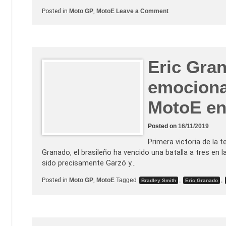
o
Posted in
Moto GP
,
MotoE
Leave a Comment
n
E
r
i
c
G
r
Eric Gra
a
n
emociona
a
d
o
MotoE en
s
e
h
a
Posted on
16/11/2019
c
e
Primera victoria de la
c
o
Granado, el brasileño ha vencido una batalla a tres en
n
sido precisamente Garzó y…
e
l
d
Posted in
Moto GP
,
MotoE
Tagged
,
,
Bradley Smith
Eric Granado
o
b
l
e
t
e