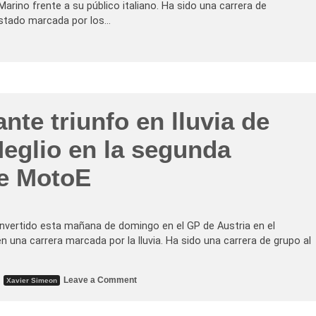
m
arino frente a su público italiano. Ha sido una carrera de
c
a
a
estado marcada por los…
n
t
g
e
a
r
d
r
e
i
M
t
o
o
t
r
o
i
E
te triunfo en lluvia de
o
e
e
n
n
eglio en la segunda
V
M
a
i
l
s
de MotoE
e
a
n
n
c
o
i
y
a
e
onvertido esta mañana de domingo en el GP de Austria en el
s
m
una carrera marcada por la lluvia. Ha sido una carrera de grupo al
á
s
l
í
o
,
Leave a Comment
Xavier Simeon
d
n
e
E
r
m
d