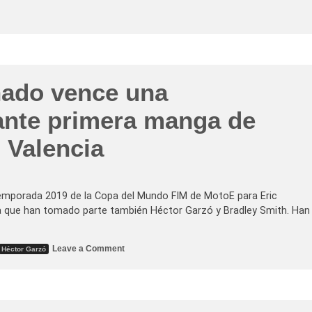
nado vence una
nte primera manga de
 Valencia
 temporada 2019 de la Copa del Mundo FIM de MotoE para Eric
 la que han tomado parte también Héctor Garzó y Bradley Smith. Han
o
Leave a Comment
Héctor Garzó
n
E
r
i
c
G