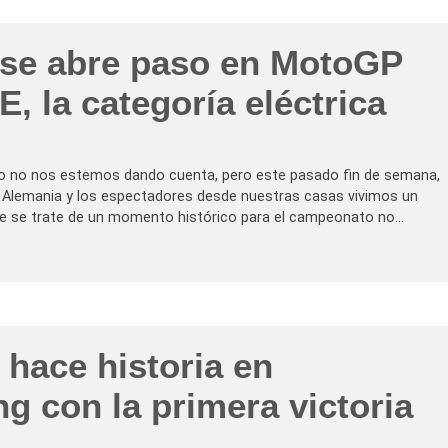
o
e
c
M
i
o
o
o se abre paso en MotoGP
t
n
o
a
E
n
, la categoría eléctrica
t
e
t
r
i
u
 no nos estemos dando cuenta, pero este pasado fin de semana,
n
e Alemania y los espectadores desde nuestras casas vivimos un
f
o
e se trate de un momento histórico para el campeonato no…
e
n
l
l
u
v
i
a
d
e
i hace historia en
M
i
g con la primera victoria
k
e
D
E
i