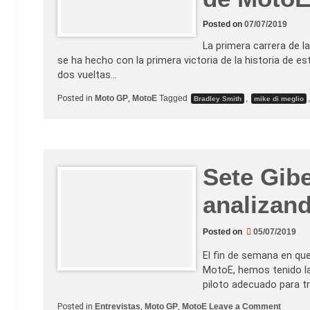
e
p
Posted on
07/07/2019
a
s
La primera carrera de l
o
e
se ha hecho con la primera victoria de la historia de 
n
dos vueltas…
M
o
t
Posted in
Moto GP
,
MotoE
Tagged
,
Bradley Smith
mike di meglio
o
G
P
c
o
n
M
Sete Gib
o
t
o
analizan
E
,
l
a
Posted on
05/07/2019
c
a
El fin de semana en qu
t
e
MotoE, hemos tenido la
g
piloto adecuado para tr
o
r
o
Posted in
Entrevistas
,
Moto GP
,
MotoE
Leave a Comment
í