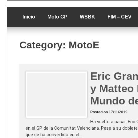
Skip
luciolopezgp
to
Lucio Lopez G
content
Inicio
Moto GP
WSBK
FIM – CEV
Category:
MotoE
Eric Gran
y Matteo 
Mundo d
Posted on
17/11/2019
Ha vuelto a pasar, Eri
en el GP de la Comunitat Valenciana. Pese a su doblete,
que se ha convertido en el…