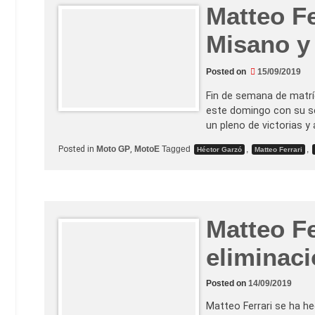
y
Matteo Fe
M
a
t
Misano y
t
e
o
Posted on
15/09/2019
F
e
r
Fin de semana de matríc
r
este domingo con su se
a
r
un pleno de victorias y
i
g
Posted in
Moto GP
,
MotoE
Tagged
,
,
Héctor Garzó
Matteo Ferrari
a
n
a
l
a
C
o
Matteo Fe
p
a
d
eliminac
e
l
M
u
Posted on
14/09/2019
n
d
Matteo Ferrari se ha h
o