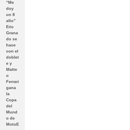
“Me
doy
un 8
alto”
Eric
Grana
do se
hace
con el
doblet
e y
Matte
o
Ferrari
gana
la
Copa
del
Mund
o de
MotoE