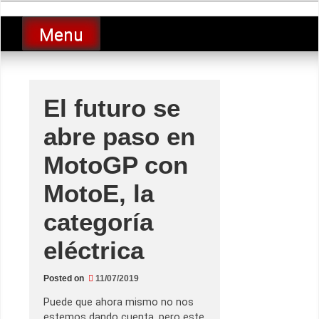
Skip
luciolopezgp
to
Lucio Lopez GP
Menu
content
El futuro se
abre paso en
MotoGP con
MotoE, la
categoría
eléctrica
Posted on
11/07/2019
Puede que ahora mismo no nos
estemos dando cuenta, pero este