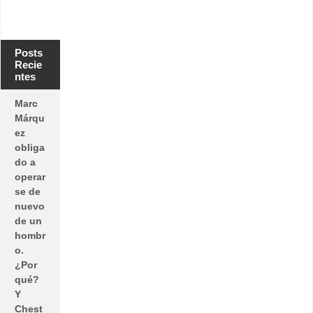
Posts
Recie
ntes
Marc
Márqu
ez
obliga
do a
operar
se de
nuevo
de un
hombr
o.
¿Por
qué?
Y
Chest