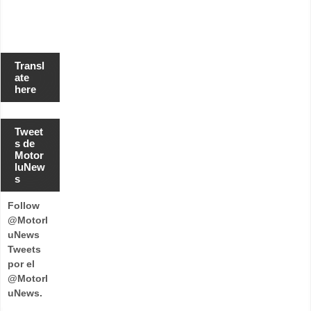
Transl
ate
here
Tweet
s de
Motor
luNew
s
Follow
@Motorl
uNews
Tweets
por el
@Motorl
uNews.